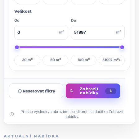
Velikost
Od
Do
m²
m²
30 m²
50 m²
100 m²
51997 m²+
Zobrazit
restart_alt
Resetovat filtry
search
1
nabídky
Přesné výsledky zobrazíme po kliknutí na tlačítko Zobrazit
info
nabídky.
AKTUÁLNÍ NABÍDKA