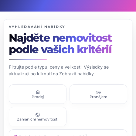
VYHLEDÁVÁNÍ NABÍDKY
Najděte nemovitost
podle vašich kritérií
Filtrujte podle typu, ceny a velikosti. Výsledky se
aktualizují po kliknutí na Zobrazit nabídky.
home
vpn_key
Prodej
Pronájem
public
Zahraniční nemovitosti