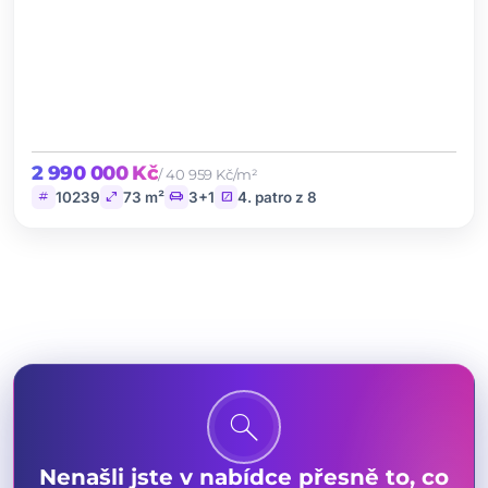
2 990 000 Kč
/ 40 959 Kč/m²
tag
open_in_full
chair
stairs
10239
73 m²
3+1
4. patro z 8
search
Nenašli jste v nabídce přesně to, co