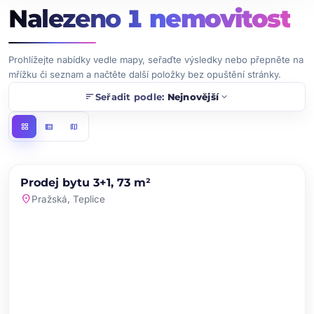
Nalezeno
1
nemovitost
Prohlížejte nabídky vedle mapy, seřaďte výsledky nebo přepněte na
mřížku či seznam a načtěte další položky bez opuštění stránky.
sort
expand_more
Seřadit podle:
Nejnovější
grid_view
view_list
map
chevron_left
chevron_right
PRODEJ
Prodej bytu 3+1, 73 m²
favorite
location_on
Pražská, Teplice