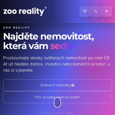
favorite
call
menu
ZOO reality
Najděte nemovitost,
která vám
sedne
Prozkoumejte stovky ověřených nemovitostí po celé ČR.
Ať už hledáte domov, investici nebo komerční prostor, u
nás si vyberete.
grid_view
Zobrazit nabídky
send
Chci prodat nemovitost
SCROLLUJTE DÁL