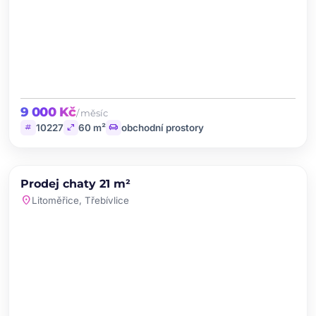
9 000 Kč
/ měsíc
tag
open_in_full
chair
10227
60 m²
obchodní prostory
chevron_left
chevron_right
PRODEJ
Prodej chaty 21 m²
favorite
location_on
Litoměřice, Třebívlice