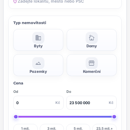
location_on
Typ nemovitosti
domain
cottage
Byty
Domy
landscape
storefront
Pozemky
Komerční
Cena
Od
Do
Kč
Kč
1 mil.
3 mil.
5 mil.
23,5 mil.+