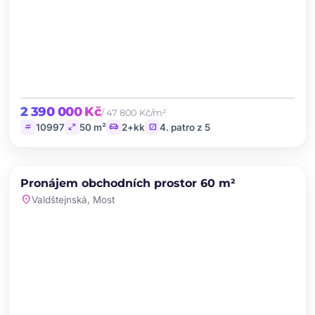
2 390 000 Kč
/ 47 800 Kč/m²
tag
open_in_full
chair
stairs
10997
50 m²
2+kk
4. patro z 5
chevron_left
chevron_right
PRONÁJEM
Pronájem obchodních prostor 60 m²
favorite
location_on
Valdštejnská, Most