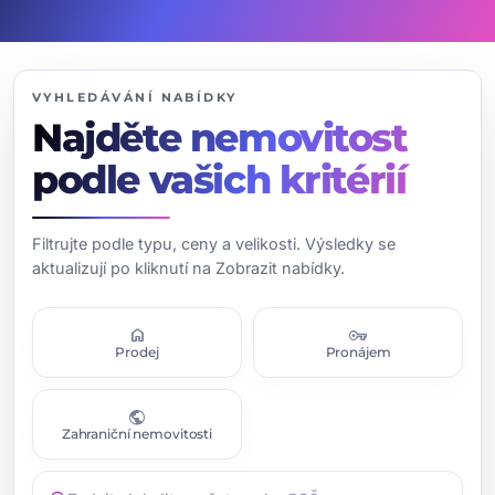
VYHLEDÁVÁNÍ NABÍDKY
Najděte nemovitost
podle vašich kritérií
Filtrujte podle typu, ceny a velikosti. Výsledky se
aktualizují po kliknutí na Zobrazit nabídky.
home
vpn_key
Prodej
Pronájem
public
Zahraniční nemovitosti