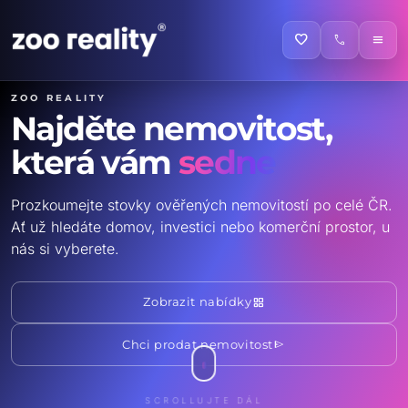
favorite
call
menu
ZOO reality
Najděte nemovitost,
která vám
sedne
Prozkoumejte stovky ověřených nemovitostí po celé ČR.
Ať už hledáte domov, investici nebo komerční prostor, u
nás si vyberete.
grid_view
Zobrazit nabídky
send
Chci prodat nemovitost
SCROLLUJTE DÁL