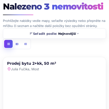
Nalezeno
3
nemovitosti
Prohlížejte nabídky vedle mapy, seřaďte výsledky nebo přepněte na
mřížku či seznam a načtěte další položky bez opuštění stránky.
sort
expand_more
Seřadit podle:
Nejnovější
grid_view
view_list
map
chevron_left
chevron_right
PRODEJ
Prodej bytu 2+kk, 50 m²
favorite
location_on
Julia Fučíka, Most