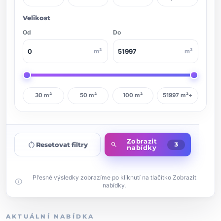
Velikost
Od
Do
m²
m²
30 m²
50 m²
100 m²
51997 m²+
Zobrazit
restart_alt
Resetovat filtry
search
3
nabídky
Přesné výsledky zobrazíme po kliknutí na tlačítko Zobrazit
info
nabídky.
AKTUÁLNÍ NABÍDKA