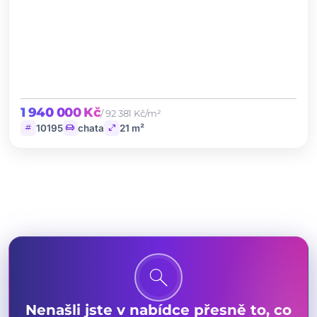
1 940 000 Kč
/ 92 381 Kč/m²
tag
chair
open_in_full
10195
chata
21 m²
search
Nenašli jste v nabídce přesně to, co