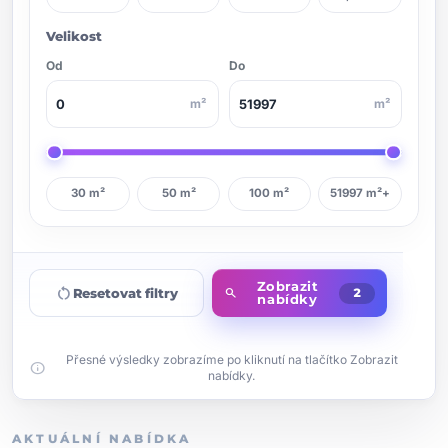
Velikost
Od
Do
m²
m²
30 m²
50 m²
100 m²
51997 m²+
Zobrazit
restart_alt
Resetovat filtry
search
2
nabídky
Přesné výsledky zobrazíme po kliknutí na tlačítko Zobrazit
info
nabídky.
AKTUÁLNÍ NABÍDKA