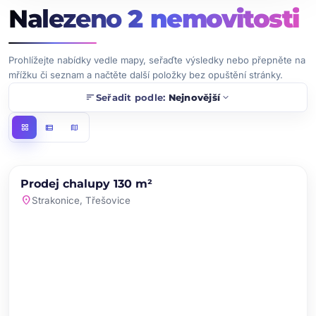
Nalezeno
2
nemovitosti
Prohlížejte nabídky vedle mapy, seřaďte výsledky nebo přepněte na
mřížku či seznam a načtěte další položky bez opuštění stránky.
sort
expand_more
Seřadit podle:
Nejnovější
grid_view
view_list
map
chevron_left
chevron_right
PRODEJ
Prodej chalupy 130 m²
favorite
location_on
Strakonice, Třešovice