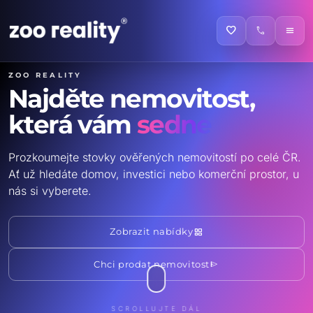
favorite
call
menu
ZOO reality
Najděte nemovitost,
která vám
sedne
Prozkoumejte stovky ověřených nemovitostí po celé ČR.
Ať už hledáte domov, investici nebo komerční prostor, u
nás si vyberete.
grid_view
Zobrazit nabídky
send
Chci prodat nemovitost
SCROLLUJTE DÁL