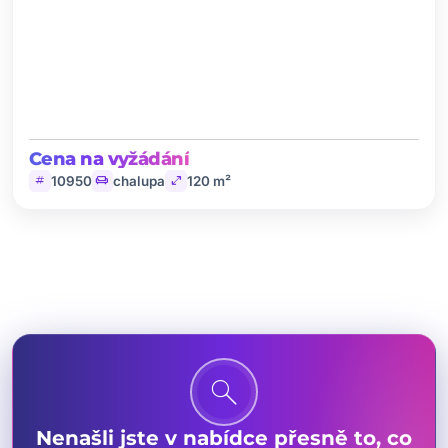
Cena na vyžádání
tag
chair
open_in_full
10950
chalupa
120 m²
search
Nenašli jste v nabídce přesně to, co