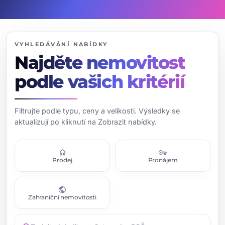
VYHLEDÁVÁNÍ NABÍDKY
Najděte nemovitost
podle vašich kritérií
Filtrujte podle typu, ceny a velikosti. Výsledky se
aktualizují po kliknutí na Zobrazit nabídky.
home
vpn_key
Prodej
Pronájem
public
Zahraniční nemovitosti