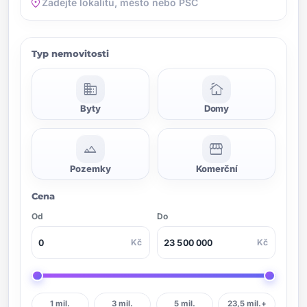
location_on
Typ nemovitosti
domain
cottage
Byty
Domy
landscape
storefront
Pozemky
Komerční
Cena
Od
Do
Kč
Kč
1 mil.
3 mil.
5 mil.
23,5 mil.+