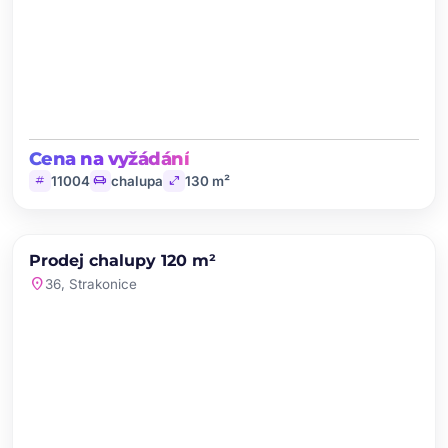
Cena na vyžádání
tag
chair
open_in_full
11004
chalupa
130 m²
chevron_left
chevron_right
PRODEJ
Prodej chalupy 120 m²
favorite
location_on
36, Strakonice