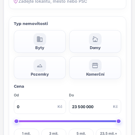
location_on
Typ nemovitosti
domain
cottage
Byty
Domy
landscape
storefront
Pozemky
Komerční
Cena
Od
Do
Kč
Kč
1 mil.
3 mil.
5 mil.
23,5 mil.+