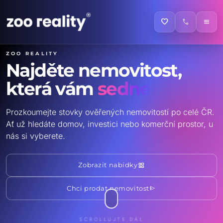
favorite
call
menu
ZOO reality
Najděte nemovitost,
která vám
sedne
Prozkoumejte stovky ověřených nemovitostí po celé ČR.
Ať už hledáte domov, investici nebo komerční prostor, u
nás si vyberete.
grid_view
Zobrazit nabídky
send
Chci prodat nemovitost
SCROLLUJTE DÁL