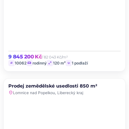
9 845 200 Kč
/ 82 043 Kč/m²
tag
chair
open_in_full
layers
10062
rodinný
120 m²
1 podlaží
chevron_left
chevron_right
PRODEJ
Prodej zemědělské usedlosti 850 m²
favorite
location_on
Lomnice nad Popelkou, Liberecký kraj