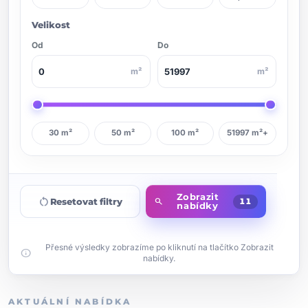
Velikost
Od
Do
m²
m²
30 m²
50 m²
100 m²
51997 m²+
Zobrazit
restart_alt
Resetovat filtry
search
11
nabídky
Přesné výsledky zobrazíme po kliknutí na tlačítko Zobrazit
info
nabídky.
AKTUÁLNÍ NABÍDKA