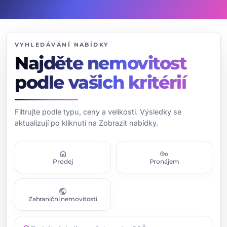
VYHLEDÁVÁNÍ NABÍDKY
Najděte nemovitost
podle vašich kritérií
Filtrujte podle typu, ceny a velikosti. Výsledky se
aktualizují po kliknutí na Zobrazit nabídky.
home
vpn_key
Prodej
Pronájem
public
Zahraniční nemovitosti