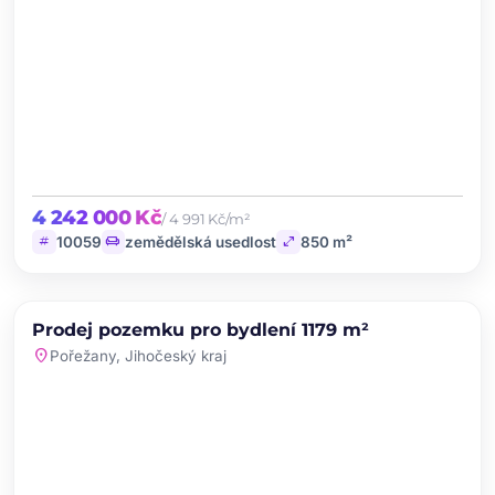
4 242 000 Kč
/ 4 991 Kč/m²
tag
chair
open_in_full
10059
zemědělská usedlost
850 m²
chevron_left
chevron_right
PRODEJ
Prodej pozemku pro bydlení 1179 m²
favorite
location_on
Pořežany, Jihočeský kraj