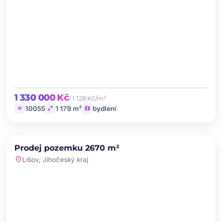
1 330 000 Kč
/ 1 128 Kč/m²
tag
open_in_full
map
10055
1 179 m²
bydlení
chevron_left
chevron_right
PRODEJ
Prodej pozemku 2670 m²
favorite
location_on
Lišov, Jihočeský kraj