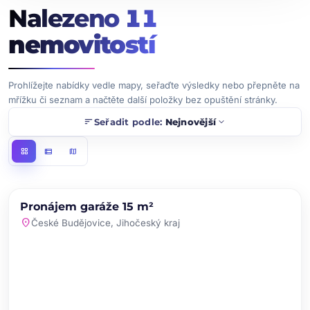
Nalezeno
11
nemovitostí
Prohlížejte nabídky vedle mapy, seřaďte výsledky nebo přepněte na
mřížku či seznam a načtěte další položky bez opuštění stránky.
sort
expand_more
Seřadit podle:
Nejnovější
grid_view
view_list
map
chevron_left
chevron_right
PRONÁJEM
Pronájem garáže 15 m²
favorite
location_on
České Budějovice, Jihočeský kraj