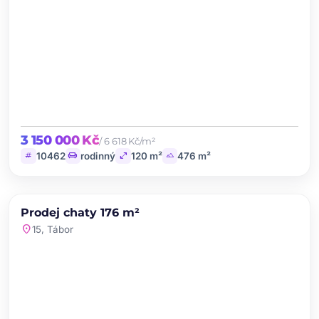
3 150 000 Kč
/ 6 618 Kč/m²
tag
chair
open_in_full
landscape
10462
rodinný
120 m²
476 m²
chevron_left
chevron_right
PRODEJ
Prodej chaty 176 m²
favorite
location_on
15, Tábor