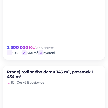
2 300 000 Kč
/ 3 459 Kč/m²
tag
open_in_full
map
10130
665 m²
bydlení
chevron_left
chevron_right
PRODEJ
Prodej rodinného domu 145 m², pozemek 1
favorite
434 m²
location_on
85, České Budějovice