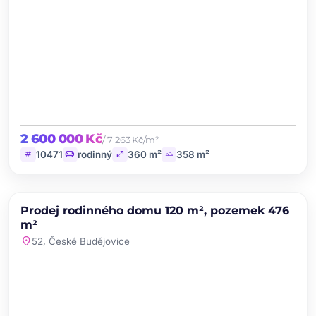
2 600 000 Kč
/ 7 263 Kč/m²
tag
chair
open_in_full
landscape
10471
rodinný
360 m²
358 m²
chevron_left
chevron_right
PRODEJ
Prodej rodinného domu 120 m², pozemek 476
favorite
m²
location_on
52, České Budějovice