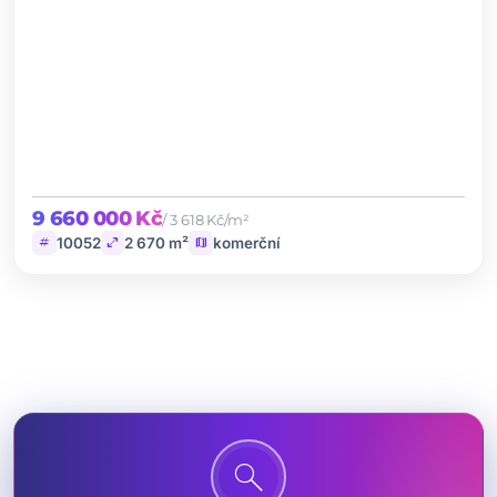
9 660 000 Kč
/ 3 618 Kč/m²
tag
open_in_full
map
10052
2 670 m²
komerční
search