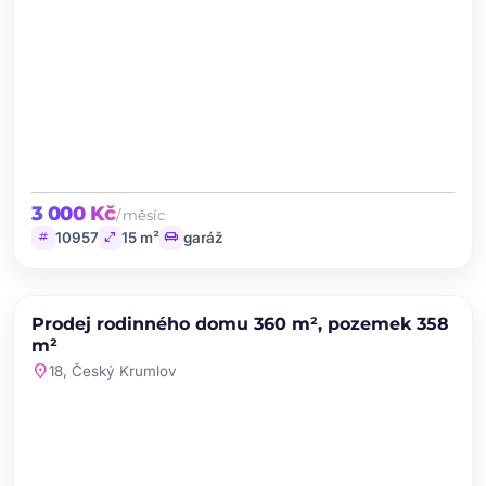
3 000 Kč
/ měsíc
tag
open_in_full
chair
10957
15 m²
garáž
chevron_left
chevron_right
PRODEJ
Prodej rodinného domu 360 m², pozemek 358
favorite
m²
location_on
18, Český Krumlov