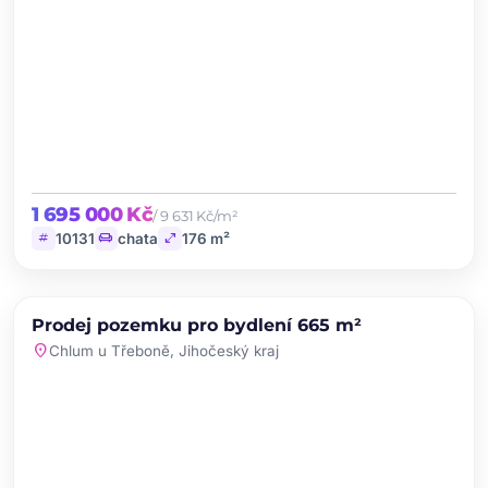
1 695 000 Kč
/ 9 631 Kč/m²
tag
chair
open_in_full
10131
chata
176 m²
chevron_left
chevron_right
PRODEJ
Prodej pozemku pro bydlení 665 m²
favorite
location_on
Chlum u Třeboně, Jihočeský kraj