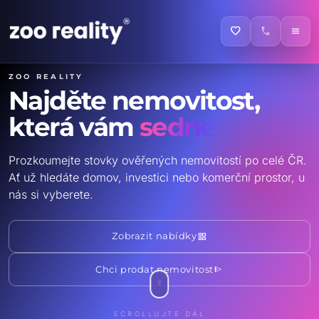
favorite
call
menu
ZOO reality
Najděte nemovitost,
která vám
sedne
Prozkoumejte stovky ověřených nemovitostí po celé ČR.
Ať už hledáte domov, investici nebo komerční prostor, u
nás si vyberete.
grid_view
Zobrazit nabídky
send
Chci prodat nemovitost
SCROLLUJTE DÁL