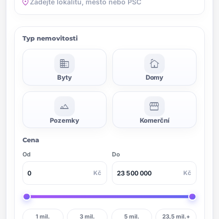
location_on
Typ nemovitosti
domain
cottage
Byty
Domy
landscape
storefront
Pozemky
Komerční
Cena
Od
Do
Kč
Kč
1 mil.
3 mil.
5 mil.
23,5 mil.+