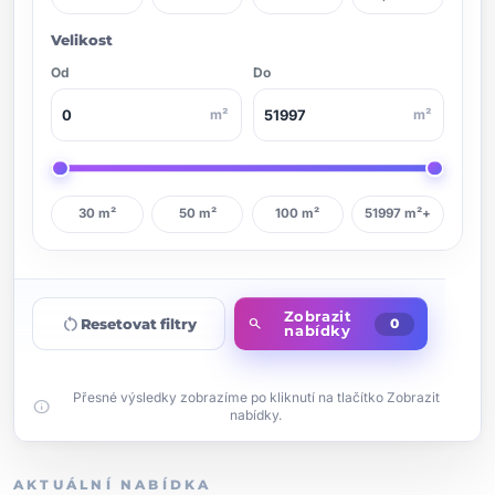
Velikost
Od
Do
m²
m²
30 m²
50 m²
100 m²
51997 m²+
Zobrazit
restart_alt
Resetovat filtry
search
0
nabídky
Přesné výsledky zobrazíme po kliknutí na tlačítko Zobrazit
info
nabídky.
AKTUÁLNÍ NABÍDKA