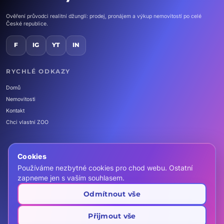
Ověření průvodci realitní džunglí: prodej, pronájem a výkup nemovitostí po celé
České republice.
F
IG
YT
IN
RYCHLÉ ODKAZY
Domů
Nemovitosti
Kontakt
Chci vlastní ZOO
Cookies
Používáme nezbytné cookies pro chod webu. Ostatní
call
+420 607 466 999
zapneme jen s vaším souhlasem.
mail
info@zooreality.cz
Odmítnout vše
location_on
Realitní kancelář ZOO REALITY s.r.o.
Rybná 716/24, 110 00 Praha
schedule
Po–Pá 8:00–19:00
(centrála)
Přijmout vše