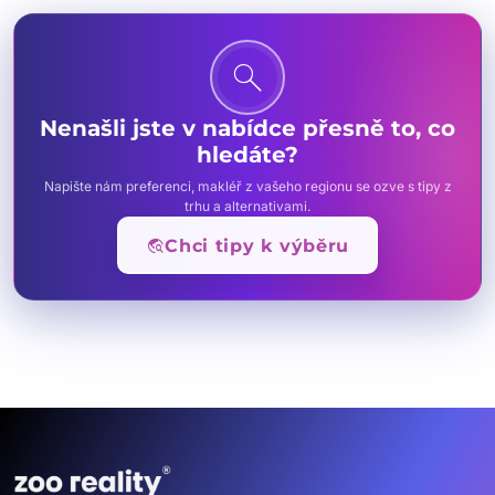
search
Nenašli jste v nabídce přesně to, co
hledáte?
Napište nám preferenci, makléř z vašeho regionu se ozve s tipy z
trhu a alternativami.
travel_explore
Chci tipy k výběru