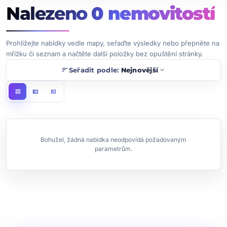
Nalezeno
0
nemovitostí
Prohlížejte nabídky vedle mapy, seřaďte výsledky nebo přepněte na
mřížku či seznam a načtěte další položky bez opuštění stránky.
sort
expand_more
Seřadit podle:
Nejnovější
grid_view
view_list
map
Bohužel, žádná nabídka neodpovídá požadovaným
parametrům.