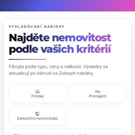
VYHLEDÁVÁNÍ NABÍDKY
Najděte nemovitost
podle vašich kritérií
Filtrujte podle typu, ceny a velikosti. Výsledky se
aktualizují po kliknutí na Zobrazit nabídky.
home
vpn_key
Prodej
Pronájem
public
Zahraniční nemovitosti