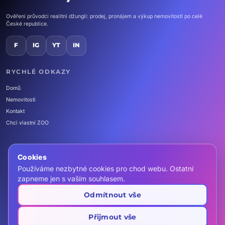
Ověření průvodci realitní džunglí: prodej, pronájem a výkup nemovitostí po celé
České republice.
F
IG
YT
IN
RYCHLÉ ODKAZY
Domů
Nemovitosti
Kontakt
Chci vlastní ZOO
Cookies
Používáme nezbytné cookies pro chod webu. Ostatní
call
+420 607 466 999
zapneme jen s vaším souhlasem.
mail
info@zooreality.cz
Odmítnout vše
location_on
Realitní kancelář ZOO REALITY s.r.o.
Rybná 716/24, 110 00 Praha
schedule
Po–Pá 8:00–19:00
(centrála)
Přijmout vše