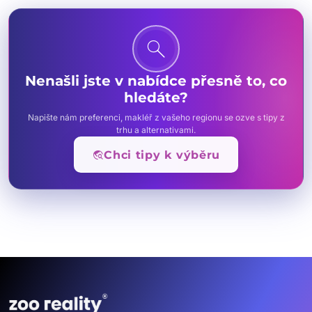
search
Nenašli jste v nabídce přesně to, co
hledáte?
Napište nám preferenci, makléř z vašeho regionu se ozve s tipy z
trhu a alternativami.
travel_explore
Chci tipy k výběru