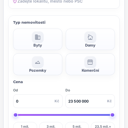
location_on
Typ nemovitosti
domain
cottage
Byty
Domy
landscape
storefront
Pozemky
Komerční
Cena
Od
Do
Kč
Kč
1 mil.
3 mil.
5 mil.
23,5 mil.+