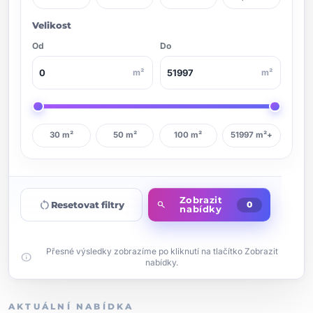
Velikost
Od
Do
m²
m²
30 m²
50 m²
100 m²
51997 m²+
Zobrazit
restart_alt
Resetovat filtry
search
0
nabídky
Přesné výsledky zobrazíme po kliknutí na tlačítko Zobrazit
info
nabídky.
AKTUÁLNÍ NABÍDKA