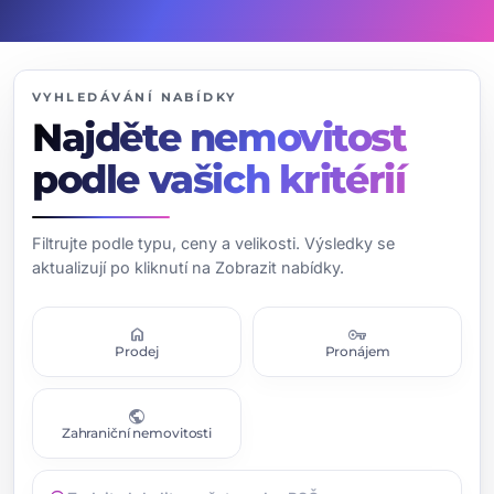
VYHLEDÁVÁNÍ NABÍDKY
Najděte nemovitost
podle vašich kritérií
Filtrujte podle typu, ceny a velikosti. Výsledky se
aktualizují po kliknutí na Zobrazit nabídky.
home
vpn_key
Prodej
Pronájem
public
Zahraniční nemovitosti