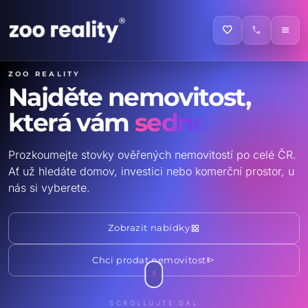
favorite
call
menu
ZOO reality
Najděte nemovitost,
která vám
sedne
Prozkoumejte stovky ověřených nemovitostí po celé ČR.
Ať už hledáte domov, investici nebo komerční prostor, u
nás si vyberete.
grid_view
Zobrazit nabídky
send
Chci prodat nemovitost
SCROLLUJTE DÁL