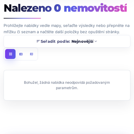
Nalezeno
0
nemovitostí
Prohlížejte nabídky vedle mapy, seřaďte výsledky nebo přepněte na
mřížku či seznam a načtěte další položky bez opuštění stránky.
sort
expand_more
Seřadit podle:
Nejnovější
grid_view
view_list
map
Bohužel, žádná nabídka neodpovídá požadovaným
parametrům.