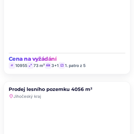
Cena na vyžádání
tag
open_in_full
chair
stairs
10955
73 m²
3+1
1. patro z 5
chevron_left
chevron_right
PRODEJ
Prodej lesního pozemku 4056 m²
favorite
location_on
Jihočeský kraj