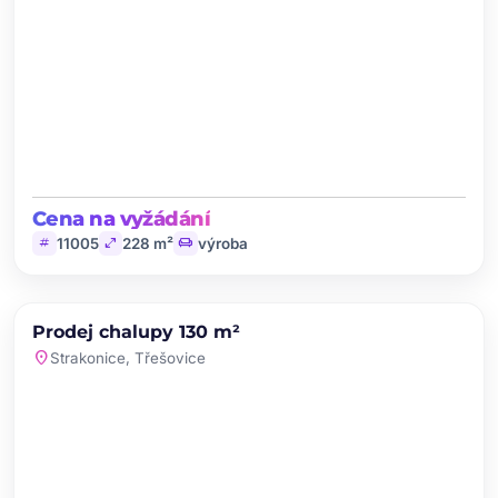
Cena na vyžádání
tag
open_in_full
chair
11005
228 m²
výroba
chevron_left
chevron_right
PRODEJ
Prodej chalupy 130 m²
favorite
location_on
Strakonice, Třešovice