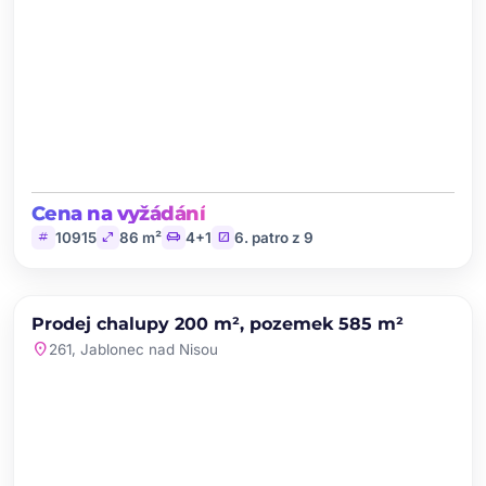
Cena na vyžádání
tag
open_in_full
chair
stairs
10915
86 m²
4+1
6. patro z 9
chevron_left
chevron_right
PRODEJ
Prodej chalupy 200 m², pozemek 585 m²
favorite
location_on
261, Jablonec nad Nisou