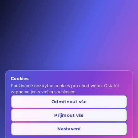
F
IG
YT
IN
Domů
Nemovitosti
Kontakt
Chci vlastní ZOO
Cookies
Používáme nezbytné cookies pro chod webu. Ostatní
call
+420 607 466 999
zapneme jen s vaším souhlasem.
mail
info@zooreality.cz
Odmítnout vše
location_on
Realitní kancelář ZOO REALITY s.r.o.
Rybná 716/24, 110 00 Praha
schedule
Po–Pá 8:00–19:00
(centrála)
Přijmout vše
Nastavení
© 2026 ZOO reality. Všechna práva vyhrazena.
|
|
Ochrana osobních údajů
Cookies
Poučení pro klienty