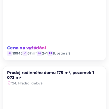
Cena na vyžádání
tag
open_in_full
chair
stairs
10945
67 m²
2+1
8. patro z 9
chevron_left
chevron_right
PRODEJ
Prodej rodinného domu 175 m², pozemek 1
favorite
073 m²
location_on
124, Hradec Králové