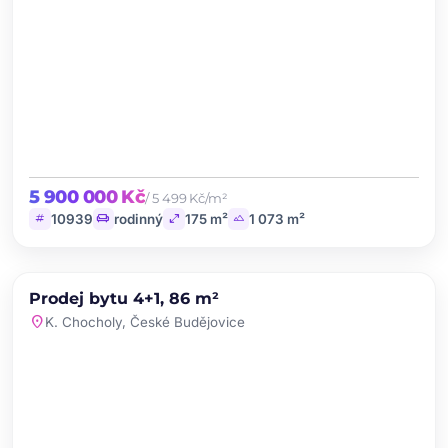
5 900 000 Kč
/ 5 499 Kč/m²
tag
chair
open_in_full
landscape
10939
rodinný
175 m²
1 073 m²
chevron_left
chevron_right
PRODEJ
Prodej bytu 4+1, 86 m²
favorite
location_on
K. Chocholy, České Budějovice