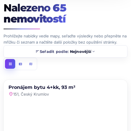
Nalezeno
65
nemovitostí
Prohlížejte nabídky vedle mapy, seřaďte výsledky nebo přepněte na
mřížku či seznam a načtěte další položky bez opuštění stránky.
sort
expand_more
Seřadit podle:
Nejnovější
grid_view
view_list
map
chevron_left
chevron_right
PRONÁJEM
NOVINKA
Pronájem bytu 4+kk, 93 m²
favorite
location_on
151, Český Krumlov