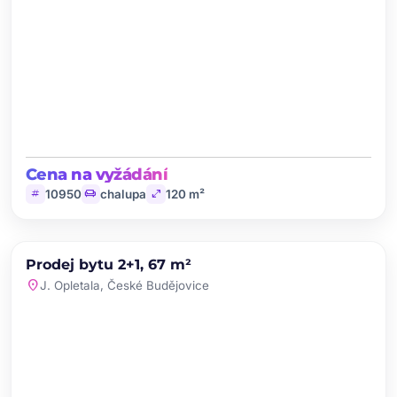
Cena na vyžádání
tag
chair
open_in_full
10950
chalupa
120 m²
chevron_left
chevron_right
PRODEJ
Prodej bytu 2+1, 67 m²
favorite
location_on
J. Opletala, České Budějovice