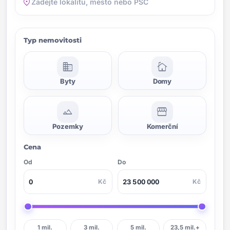
location_on
Typ nemovitosti
domain
cottage
Byty
Domy
landscape
storefront
Pozemky
Komerční
Cena
Od
Do
Kč
Kč
1 mil.
3 mil.
5 mil.
23,5 mil.+