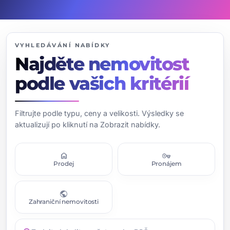
VYHLEDÁVÁNÍ NABÍDKY
Najděte nemovitost
podle vašich kritérií
Filtrujte podle typu, ceny a velikosti. Výsledky se
aktualizují po kliknutí na Zobrazit nabídky.
home
vpn_key
Prodej
Pronájem
public
Zahraniční nemovitosti