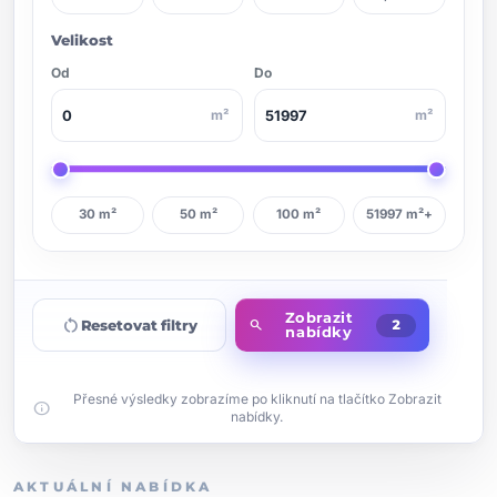
Velikost
Od
Do
m²
m²
30 m²
50 m²
100 m²
51997 m²+
Zobrazit
restart_alt
Resetovat filtry
search
2
nabídky
Přesné výsledky zobrazíme po kliknutí na tlačítko Zobrazit
info
nabídky.
AKTUÁLNÍ NABÍDKA