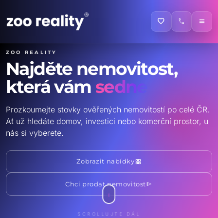
favorite
call
menu
ZOO reality
Najděte nemovitost,
která vám
sedne
Prozkoumejte stovky ověřených nemovitostí po celé ČR.
Ať už hledáte domov, investici nebo komerční prostor, u
nás si vyberete.
grid_view
Zobrazit nabídky
send
Chci prodat nemovitost
SCROLLUJTE DÁL