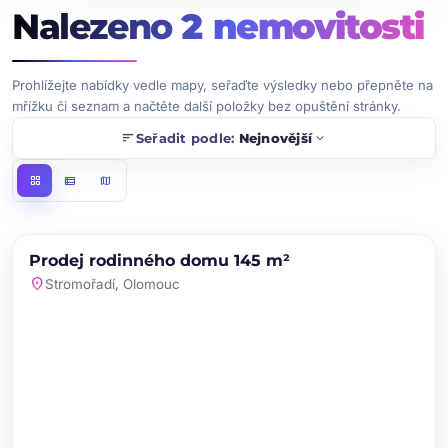
Nalezeno
2
nemovitosti
Prohlížejte nabídky vedle mapy, seřaďte výsledky nebo přepněte na
mřížku či seznam a načtěte další položky bez opuštění stránky.
sort
expand_more
Seřadit podle:
Nejnovější
grid_view
view_list
map
chevron_left
chevron_right
PRODEJ
Prodej rodinného domu 145 m²
favorite
location_on
Stromořadí, Olomouc