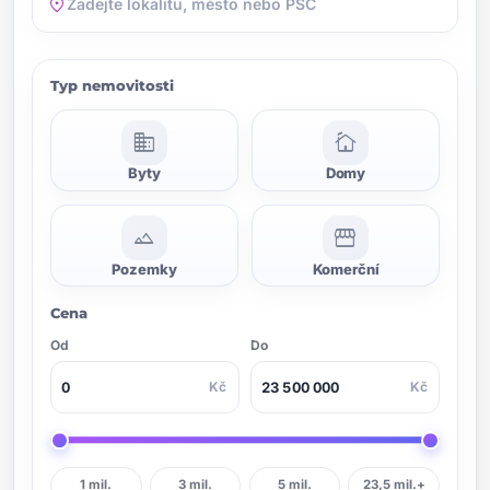
location_on
Typ nemovitosti
domain
cottage
Byty
Domy
landscape
storefront
Pozemky
Komerční
Cena
Od
Do
Kč
Kč
1 mil.
3 mil.
5 mil.
23,5 mil.+