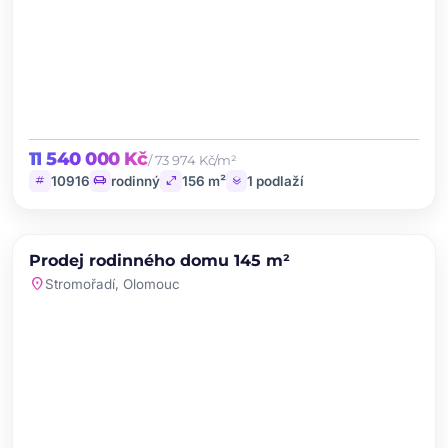
11 540 000 Kč
/ 73 974 Kč/m²
tag
chair
open_in_full
layers
10916
rodinný
156 m²
1 podlaží
chevron_left
chevron_right
PRODEJ
Prodej rodinného domu 145 m²
favorite
location_on
Stromořadí, Olomouc