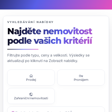
VYHLEDÁVÁNÍ NABÍDKY
Najděte nemovitost
podle vašich kritérií
Filtrujte podle typu, ceny a velikosti. Výsledky se
aktualizují po kliknutí na Zobrazit nabídky.
home
vpn_key
Prodej
Pronájem
public
Zahraniční nemovitosti