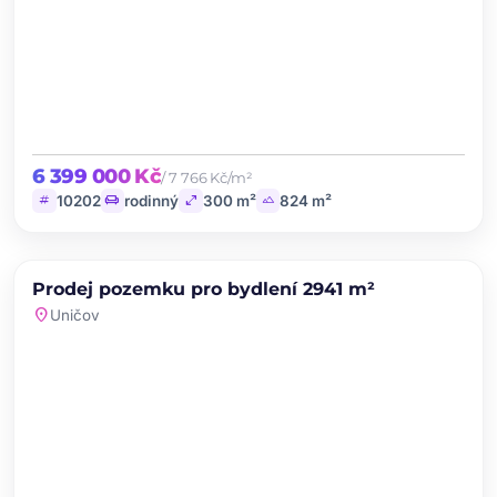
6 399 000 Kč
/ 7 766 Kč/m²
tag
chair
open_in_full
landscape
10202
rodinný
300 m²
824 m²
chevron_left
chevron_right
PRODEJ
Prodej pozemku pro bydlení 2941 m²
favorite
location_on
Uničov