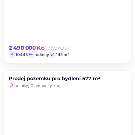
2 490 000 Kč
/ 17 172 Kč/m²
tag
chair
open_in_full
10443
rodinný
145 m²
chevron_left
chevron_right
PRODEJ
Prodej pozemku pro bydlení 577 m²
favorite
location_on
Lazníky, Olomoucký kraj