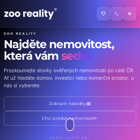
favorite
call
menu
ZOO reality
Najděte nemovitost,
která vám
sedne
Prozkoumejte stovky ověřených nemovitostí po celé ČR.
Ať už hledáte domov, investici nebo komerční prostor, u
nás si vyberete.
grid_view
Zobrazit nabídky
send
Chci prodat nemovitost
SCROLLUJTE DÁL