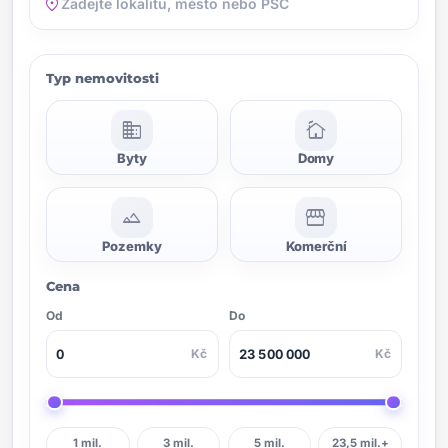
location_on
Typ nemovitosti
domain
cottage
Byty
Domy
landscape
storefront
Pozemky
Komerční
Cena
Od
Do
Kč
Kč
1 mil.
3 mil.
5 mil.
23,5 mil.+