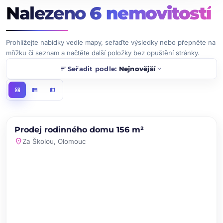
Nalezeno
6
nemovitostí
Prohlížejte nabídky vedle mapy, seřaďte výsledky nebo přepněte na
mřížku či seznam a načtěte další položky bez opuštění stránky.
sort
expand_more
Seřadit podle:
Nejnovější
grid_view
view_list
map
chevron_left
chevron_right
PRODEJ
Prodej rodinného domu 156 m²
favorite
location_on
Za Školou, Olomouc