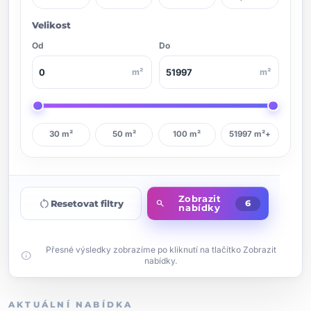
Velikost
Od
Do
m²
m²
30 m²
50 m²
100 m²
51997 m²+
Zobrazit
restart_alt
Resetovat filtry
search
6
nabídky
Přesné výsledky zobrazíme po kliknutí na tlačítko Zobrazit
info
nabídky.
AKTUÁLNÍ NABÍDKA