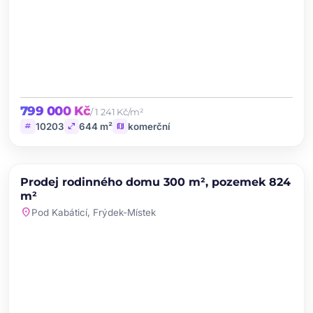
799 000 Kč
/ 1 241 Kč/m²
tag
open_in_full
map
10203
644 m²
komerční
chevron_left
chevron_right
PRODEJ
Prodej rodinného domu 300 m², pozemek 824
favorite
m²
location_on
Pod Kabáticí, Frýdek-Místek