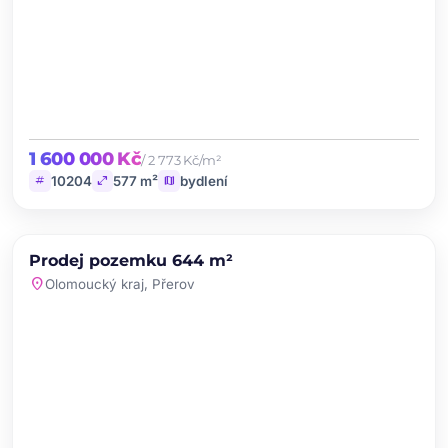
1 600 000 Kč
/ 2 773 Kč/m²
tag
open_in_full
map
10204
577 m²
bydlení
chevron_left
chevron_right
PRODEJ
Prodej pozemku 644 m²
favorite
location_on
Olomoucký kraj, Přerov