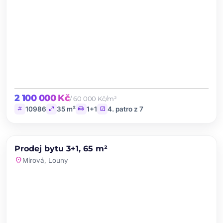
2 100 000 Kč
/ 60 000 Kč/m²
tag
open_in_full
chair
stairs
10986
35 m²
1+1
4. patro z 7
chevron_left
chevron_right
PRODEJ
Prodej bytu 3+1, 65 m²
favorite
location_on
Mírová, Louny