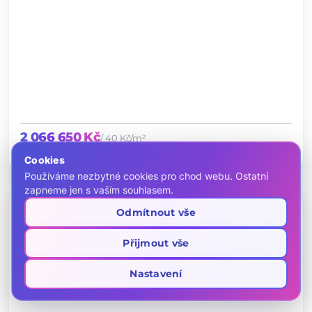
2 066 650 Kč
/ 40 Kč/m²
tag
open_in_full
map
10484
51 997 m²
pole
Cookies
chevron_left
chevron_right
Používáme nezbytné cookies pro chod webu. Ostatní
zapneme jen s vaším souhlasem.
PRODEJ
Prodej orné půdy 10553 m²
favorite
Odmítnout vše
location_on
Středočeský kraj
Přijmout vše
Nastavení