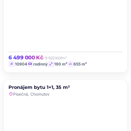
6 499 000 Kč
/ 9 922 Kč/m²
tag
chair
open_in_full
landscape
10904
rodinný
190 m²
655 m²
chevron_left
chevron_right
PRONÁJEM
Pronájem bytu 1+1, 35 m²
favorite
location_on
Písečná, Chomutov