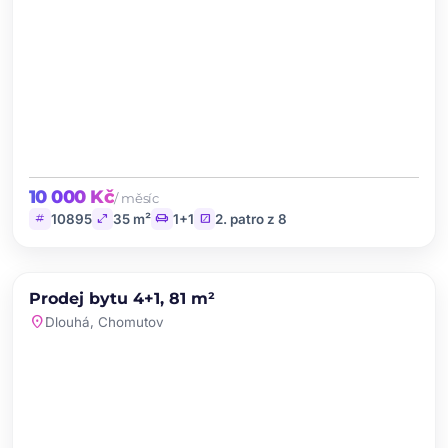
10 000 Kč
/ měsíc
tag
open_in_full
chair
stairs
10895
35 m²
1+1
2. patro z 8
chevron_left
chevron_right
PRODEJ
Prodej bytu 4+1, 81 m²
favorite
location_on
Dlouhá, Chomutov