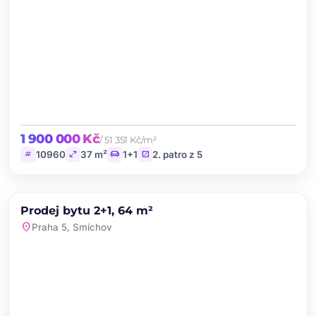
1 900 000 Kč
/ 51 351 Kč/m²
tag
open_in_full
chair
stairs
10960
37 m²
1+1
2. patro z 5
chevron_left
chevron_right
PRODEJ
Prodej bytu 2+1, 64 m²
favorite
location_on
Praha 5, Smíchov