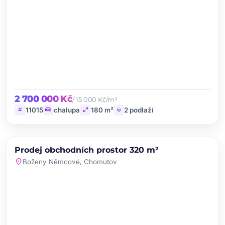
2 700 000 Kč
/ 15 000 Kč/m²
tag
chair
open_in_full
layers
11015
chalupa
180 m²
2 podlaží
chevron_left
chevron_right
PRODEJ
NOVINKA
Prodej obchodních prostor 320 m²
favorite
location_on
Boženy Němcové, Chomutov