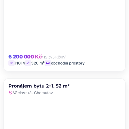
6 200 000 Kč
/ 19 375 Kč/m²
tag
open_in_full
chair
11014
320 m²
obchodní prostory
chevron_left
chevron_right
PRONÁJEM
NOVINKA
Pronájem bytu 2+1, 52 m²
favorite
location_on
Václavská, Chomutov