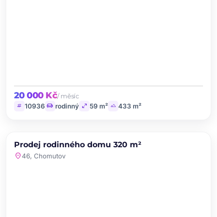
20 000 Kč
/ měsíc
tag
chair
open_in_full
landscape
10936
rodinný
59 m²
433 m²
chevron_left
chevron_right
PRODEJ
Prodej rodinného domu 320 m²
favorite
location_on
46, Chomutov