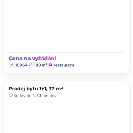
Cena na vyžádání
tag
open_in_full
chair
10964
180 m²
restaurace
chevron_left
chevron_right
PRODEJ
Prodej bytu 1+1, 37 m²
favorite
location_on
Budovatelů, Chomutov