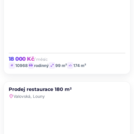
18 000 Kč
/ měsíc
tag
chair
open_in_full
landscape
10968
rodinný
99 m²
174 m²
chevron_left
chevron_right
PRODEJ
Prodej restaurace 180 m²
favorite
location_on
Valovská, Louny