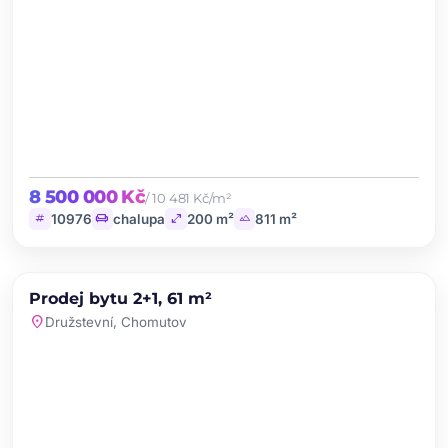
8 500 000 Kč
/ 10 481 Kč/m²
tag
chair
open_in_full
landscape
10976
chalupa
200 m²
811 m²
chevron_left
chevron_right
PRODEJ
Prodej bytu 2+1, 61 m²
favorite
location_on
Družstevní, Chomutov