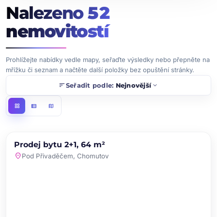
Nalezeno
52
nemovitostí
Prohlížejte nabídky vedle mapy, seřaďte výsledky nebo přepněte na
mřížku či seznam a načtěte další položky bez opuštění stránky.
sort
expand_more
Seřadit podle:
Nejnovější
grid_view
view_list
map
chevron_left
chevron_right
PRODEJ
NOVINKA
Prodej bytu 2+1, 64 m²
favorite
location_on
Pod Přivaděčem, Chomutov