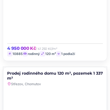
4 950 000 Kč
/ 41 250 Kč/m²
tag
chair
open_in_full
layers
10885
rodinný
120 m²
1 podlaží
chevron_left
chevron_right
PRODEJ
Prodej rodinného domu 120 m², pozemek 1 337
favorite
m²
location_on
Střezov, Chomutov