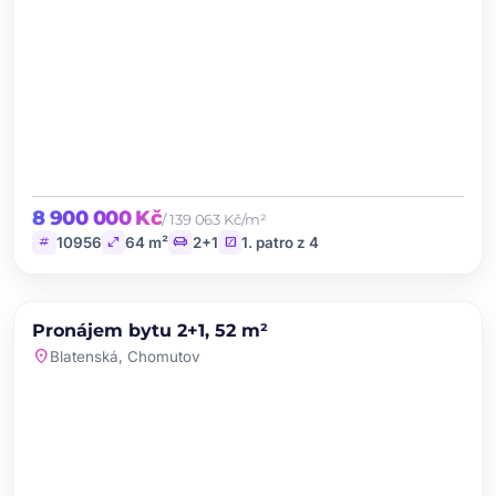
8 900 000 Kč
/ 139 063 Kč/m²
tag
open_in_full
chair
stairs
10956
64 m²
2+1
1. patro z 4
chevron_left
chevron_right
PRONÁJEM
Pronájem bytu 2+1, 52 m²
favorite
location_on
Blatenská, Chomutov