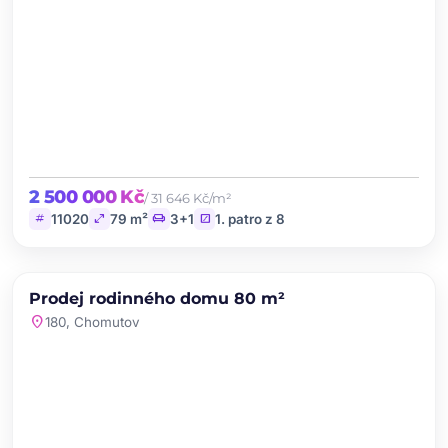
2 500 000 Kč
/ 31 646 Kč/m²
tag
open_in_full
chair
stairs
11020
79 m²
3+1
1. patro z 8
chevron_left
chevron_right
PRODEJ
NOVINKA
Prodej rodinného domu 80 m²
favorite
location_on
180, Chomutov