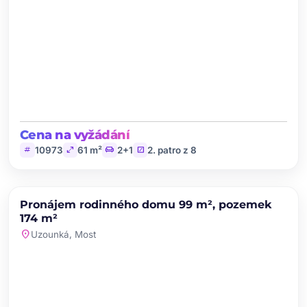
Cena na vyžádání
tag
open_in_full
chair
stairs
10973
61 m²
2+1
2. patro z 8
chevron_left
chevron_right
PRONÁJEM
Pronájem rodinného domu 99 m², pozemek
favorite
174 m²
location_on
Uzounká, Most