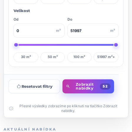
Velikost
Od
Do
m²
m²
30 m²
50 m²
100 m²
51997 m²+
Zobrazit
restart_alt
Resetovat filtry
search
52
nabídky
Přesné výsledky zobrazíme po kliknutí na tlačítko Zobrazit
info
nabídky.
AKTUÁLNÍ NABÍDKA