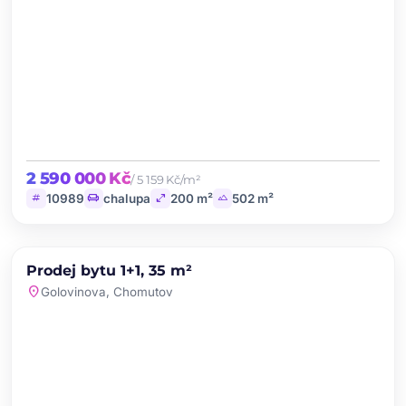
2 590 000 Kč
/ 5 159 Kč/m²
tag
chair
open_in_full
landscape
10989
chalupa
200 m²
502 m²
chevron_left
chevron_right
PRODEJ
Prodej bytu 1+1, 35 m²
favorite
location_on
Golovinova, Chomutov