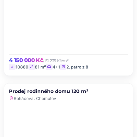
4 150 000 Kč
/ 51 235 Kč/m²
tag
open_in_full
chair
stairs
10889
81 m²
4+1
2. patro z 8
chevron_left
chevron_right
PRODEJ
Prodej rodinného domu 120 m²
favorite
location_on
Roháčova, Chomutov