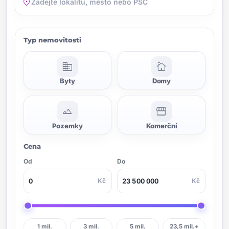
location_on
Typ nemovitosti
domain
cottage
Byty
Domy
landscape
storefront
Pozemky
Komerční
Cena
Od
Do
Kč
Kč
1 mil.
3 mil.
5 mil.
23,5 mil.+