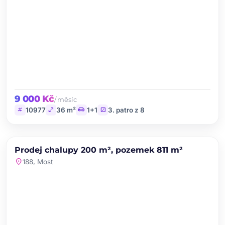
9 000 Kč
/ měsíc
tag
open_in_full
chair
stairs
10977
36 m²
1+1
3. patro z 8
chevron_left
chevron_right
PRODEJ
Prodej chalupy 200 m², pozemek 811 m²
favorite
location_on
188, Most