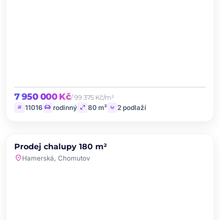
7 950 000 Kč
/ 99 375 Kč/m²
tag
chair
open_in_full
layers
11016
rodinný
80 m²
2 podlaží
chevron_left
chevron_right
PRODEJ
NOVINKA
Prodej chalupy 180 m²
favorite
location_on
Hamerská, Chomutov