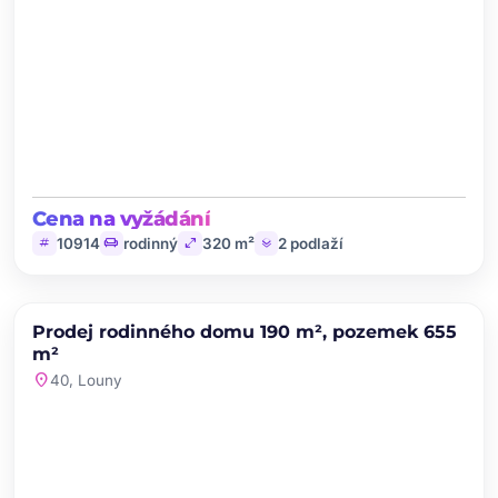
Cena na vyžádání
tag
chair
open_in_full
layers
10914
rodinný
320 m²
2 podlaží
chevron_left
chevron_right
PRODEJ
Prodej rodinného domu 190 m², pozemek 655
favorite
m²
location_on
40, Louny