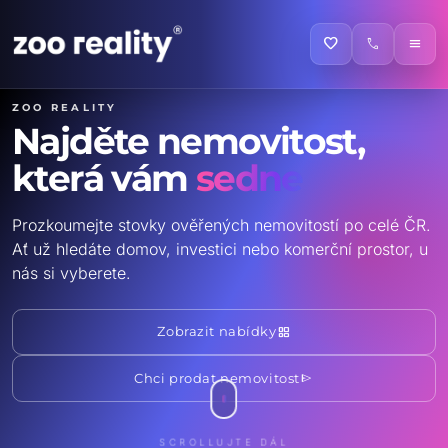
favorite
call
menu
ZOO reality
Najděte nemovitost,
která vám
sedne
Prozkoumejte stovky ověřených nemovitostí po celé ČR.
Ať už hledáte domov, investici nebo komerční prostor, u
nás si vyberete.
grid_view
Zobrazit nabídky
send
Chci prodat nemovitost
SCROLLUJTE DÁL