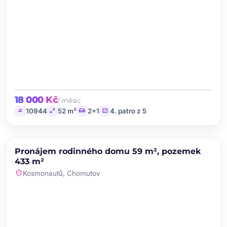
18 000 Kč
/ měsíc
tag
open_in_full
chair
stairs
10944
52 m²
2+1
4. patro z 5
chevron_left
chevron_right
PRONÁJEM
Pronájem rodinného domu 59 m², pozemek
favorite
433 m²
location_on
Kosmonautů, Chomutov