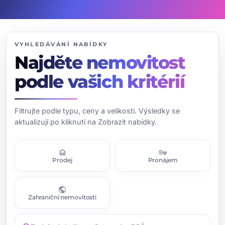
VYHLEDÁVÁNÍ NABÍDKY
Najděte nemovitost
podle vašich kritérií
Filtrujte podle typu, ceny a velikosti. Výsledky se
aktualizují po kliknutí na Zobrazit nabídky.
home
vpn_key
Prodej
Pronájem
public
Zahraniční nemovitosti