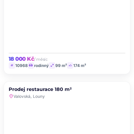
18 000 Kč
/ měsíc
tag
chair
open_in_full
landscape
10968
rodinný
99 m²
174 m²
chevron_left
chevron_right
PRODEJ
Prodej restaurace 180 m²
favorite
location_on
Valovská, Louny