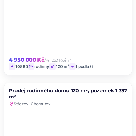
4 950 000 Kč
/ 41 250 Kč/m²
tag
chair
open_in_full
layers
10885
rodinný
120 m²
1 podlaží
chevron_left
chevron_right
PRODEJ
Prodej rodinného domu 120 m², pozemek 1 337
favorite
m²
location_on
Střezov, Chomutov