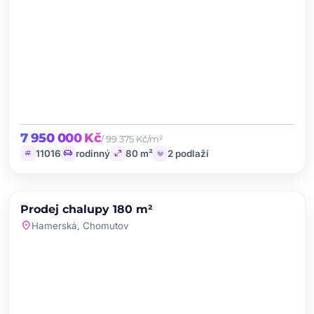
7 950 000 Kč
/ 99 375 Kč/m²
tag
chair
open_in_full
layers
11016
rodinný
80 m²
2 podlaží
chevron_left
chevron_right
PRODEJ
NOVINKA
Prodej chalupy 180 m²
favorite
location_on
Hamerská, Chomutov