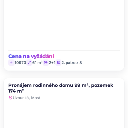
Cena na vyžádání
tag
open_in_full
chair
stairs
10973
61 m²
2+1
2. patro z 8
chevron_left
chevron_right
PRONÁJEM
Pronájem rodinného domu 99 m², pozemek
favorite
174 m²
location_on
Uzounká, Most