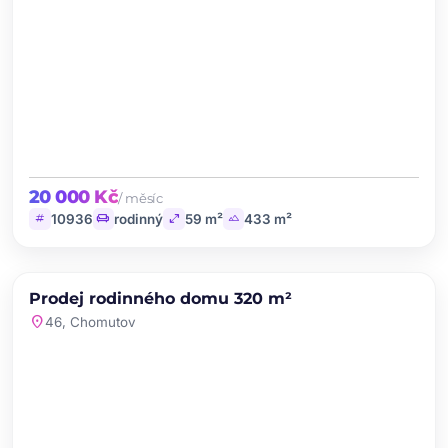
20 000 Kč
/ měsíc
tag
chair
open_in_full
landscape
10936
rodinný
59 m²
433 m²
chevron_left
chevron_right
PRODEJ
Prodej rodinného domu 320 m²
favorite
location_on
46, Chomutov