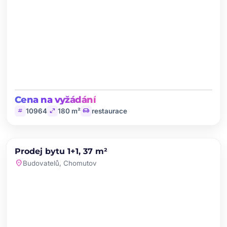
Cena na vyžádání
tag
open_in_full
chair
10964
180 m²
restaurace
chevron_left
chevron_right
PRODEJ
Prodej bytu 1+1, 37 m²
favorite
location_on
Budovatelů, Chomutov