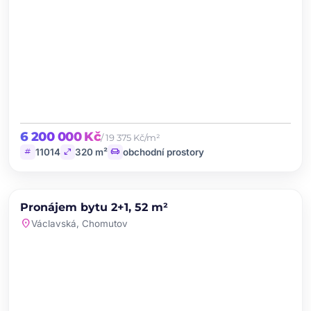
6 200 000 Kč
/ 19 375 Kč/m²
tag
open_in_full
chair
11014
320 m²
obchodní prostory
chevron_left
chevron_right
PRONÁJEM
NOVINKA
Pronájem bytu 2+1, 52 m²
favorite
location_on
Václavská, Chomutov