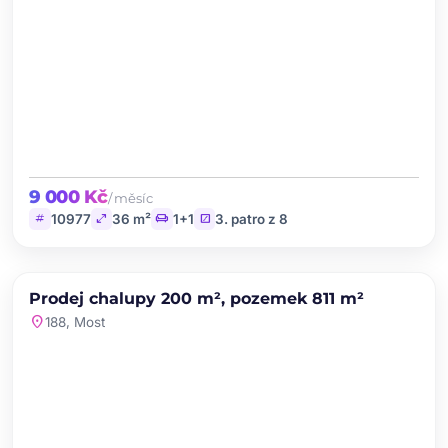
9 000 Kč
/ měsíc
tag
open_in_full
chair
stairs
10977
36 m²
1+1
3. patro z 8
chevron_left
chevron_right
PRODEJ
Prodej chalupy 200 m², pozemek 811 m²
favorite
location_on
188, Most