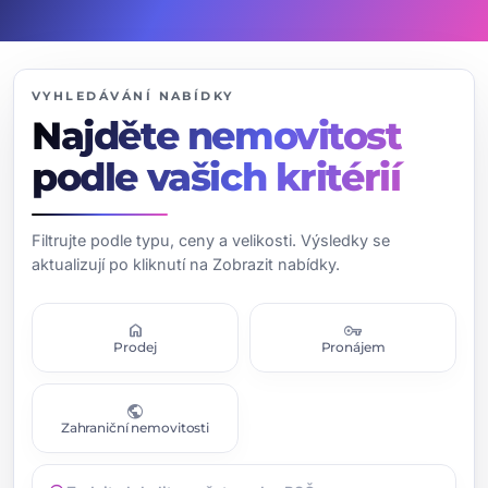
VYHLEDÁVÁNÍ NABÍDKY
Najděte nemovitost
podle vašich kritérií
Filtrujte podle typu, ceny a velikosti. Výsledky se
aktualizují po kliknutí na Zobrazit nabídky.
home
vpn_key
Prodej
Pronájem
public
Zahraniční nemovitosti