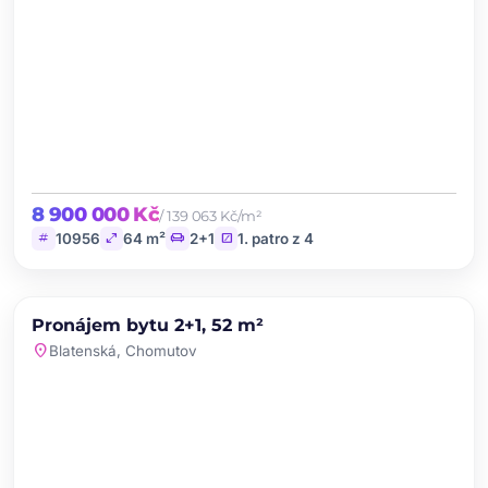
8 900 000 Kč
/ 139 063 Kč/m²
tag
open_in_full
chair
stairs
10956
64 m²
2+1
1. patro z 4
chevron_left
chevron_right
PRONÁJEM
Pronájem bytu 2+1, 52 m²
favorite
location_on
Blatenská, Chomutov