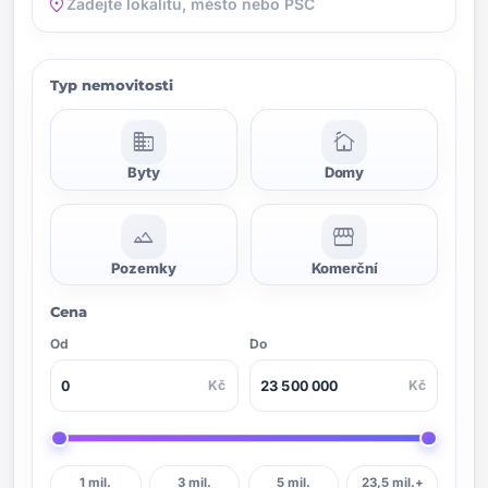
location_on
Typ nemovitosti
domain
cottage
Byty
Domy
landscape
storefront
Pozemky
Komerční
Cena
Od
Do
Kč
Kč
1 mil.
3 mil.
5 mil.
23,5 mil.+