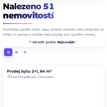
Nalezeno
51
nemovitostí
Prohlížejte nabídky vedle mapy, seřaďte výsledky nebo přepněte na
mřížku či seznam a načtěte další položky bez opuštění stránky.
sort
expand_more
Seřadit podle:
Nejnovější
grid_view
view_list
map
chevron_left
chevron_right
PRODEJ
NOVINKA
Prodej bytu 2+1, 64 m²
favorite
location_on
Pod Přivaděčem, Chomutov