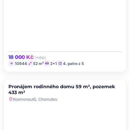
18 000 Kč
/ měsíc
tag
open_in_full
chair
stairs
10944
52 m²
2+1
4. patro z 5
chevron_left
chevron_right
PRONÁJEM
Pronájem rodinného domu 59 m², pozemek
favorite
433 m²
location_on
Kosmonautů, Chomutov