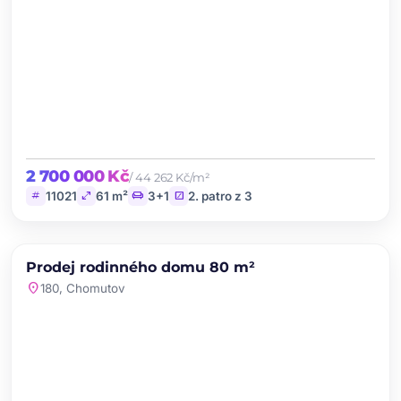
2 700 000 Kč
/ 44 262 Kč/m²
tag
open_in_full
chair
stairs
11021
61 m²
3+1
2. patro z 3
chevron_left
chevron_right
PRODEJ
NOVINKA
Prodej rodinného domu 80 m²
favorite
location_on
180, Chomutov