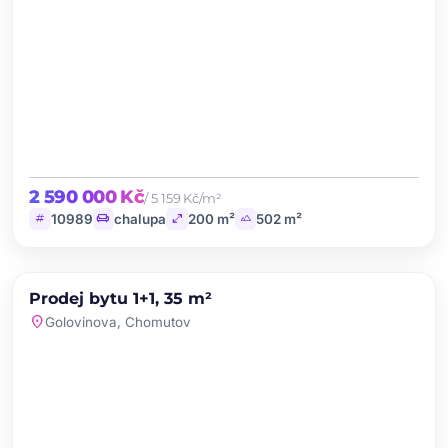
2 590 000 Kč
/ 5 159 Kč/m²
tag
chair
open_in_full
landscape
10989
chalupa
200 m²
502 m²
chevron_left
chevron_right
PRODEJ
Prodej bytu 1+1, 35 m²
favorite
location_on
Golovinova, Chomutov