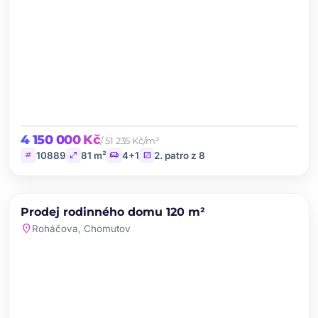
4 150 000 Kč
/ 51 235 Kč/m²
tag
open_in_full
chair
stairs
10889
81 m²
4+1
2. patro z 8
chevron_left
chevron_right
PRODEJ
Prodej rodinného domu 120 m²
favorite
location_on
Roháčova, Chomutov