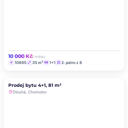
10 000 Kč
/ měsíc
tag
open_in_full
chair
stairs
10895
35 m²
1+1
2. patro z 8
chevron_left
chevron_right
PRODEJ
Prodej bytu 4+1, 81 m²
favorite
location_on
Dlouhá, Chomutov