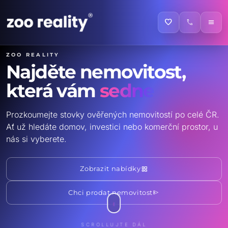
favorite
call
menu
ZOO reality
Najděte nemovitost,
která vám
sedne
Prozkoumejte stovky ověřených nemovitostí po celé ČR.
Ať už hledáte domov, investici nebo komerční prostor, u
nás si vyberete.
grid_view
Zobrazit nabídky
send
Chci prodat nemovitost
SCROLLUJTE DÁL