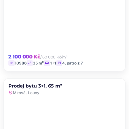
2 100 000 Kč
/ 60 000 Kč/m²
tag
open_in_full
chair
stairs
10986
35 m²
1+1
4. patro z 7
chevron_left
chevron_right
PRODEJ
Prodej bytu 3+1, 65 m²
favorite
location_on
Mírová, Louny