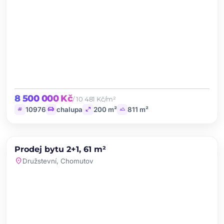
8 500 000 Kč
/ 10 481 Kč/m²
tag
chair
open_in_full
landscape
10976
chalupa
200 m²
811 m²
chevron_left
chevron_right
PRODEJ
Prodej bytu 2+1, 61 m²
favorite
location_on
Družstevní, Chomutov