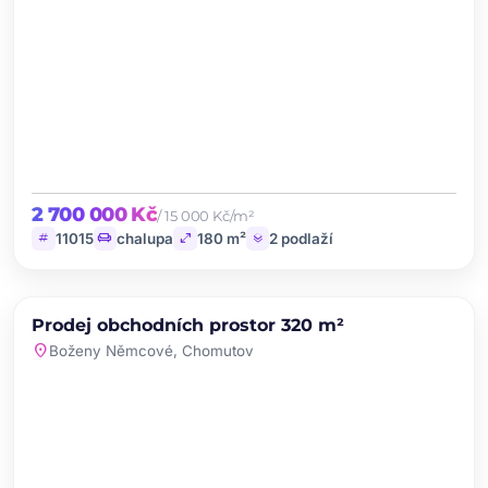
2 700 000 Kč
/ 15 000 Kč/m²
tag
chair
open_in_full
layers
11015
chalupa
180 m²
2 podlaží
chevron_left
chevron_right
PRODEJ
NOVINKA
Prodej obchodních prostor 320 m²
favorite
location_on
Boženy Němcové, Chomutov