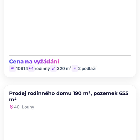
Cena na vyžádání
tag
chair
open_in_full
layers
10914
rodinný
320 m²
2 podlaží
chevron_left
chevron_right
PRODEJ
Prodej rodinného domu 190 m², pozemek 655
favorite
m²
location_on
40, Louny