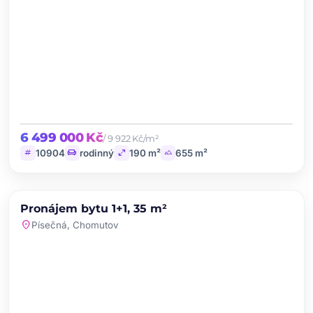
6 499 000 Kč
/ 9 922 Kč/m²
tag
chair
open_in_full
landscape
10904
rodinný
190 m²
655 m²
chevron_left
chevron_right
PRONÁJEM
Pronájem bytu 1+1, 35 m²
favorite
location_on
Písečná, Chomutov