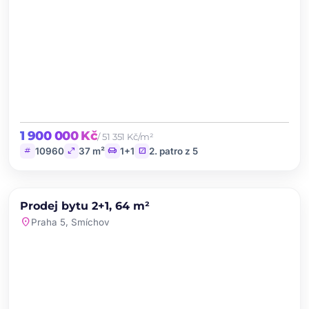
1 900 000 Kč
/ 51 351 Kč/m²
tag
open_in_full
chair
stairs
10960
37 m²
1+1
2. patro z 5
chevron_left
chevron_right
PRODEJ
Prodej bytu 2+1, 64 m²
favorite
location_on
Praha 5, Smíchov