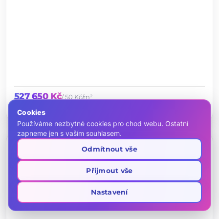
527 650 Kč
/ 50 Kč/m²
tag
open_in_full
map
10483
10 553 m²
pole
Cookies
chevron_left
chevron_right
Používáme nezbytné cookies pro chod webu. Ostatní
zapneme jen s vaším souhlasem.
PRODEJ
Prodej chaty 60 m², pozemek 840 m²
favorite
Odmítnout vše
location_on
13, Chomutov
Přijmout vše
Nastavení