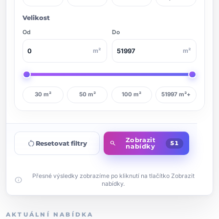
Velikost
Od
Do
m²
m²
30 m²
50 m²
100 m²
51997 m²+
Zobrazit
restart_alt
Resetovat filtry
search
51
nabídky
Přesné výsledky zobrazíme po kliknutí na tlačítko Zobrazit
info
nabídky.
AKTUÁLNÍ NABÍDKA