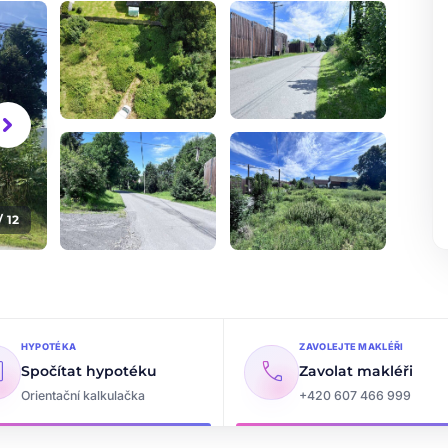
vron_right
/ 12
+7
dalších fotografií
HYPOTÉKA
ZAVOLEJTE MAKLÉŘI
ate
call
Spočítat hypotéku
Zavolat makléři
Orientační kalkulačka
+420 607 466 999