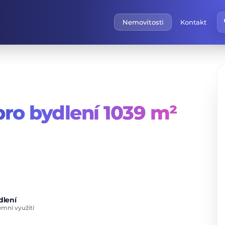
f
Nemovitosti
Kontakt
ro bydlení
1039 m²
dlení
mní využití