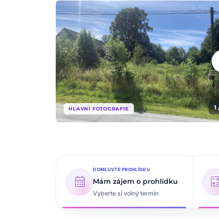
che
1 
HLAVNÍ FOTOGRAFIE
DOMLUVTE PROHLÍDKU
calendar_month
calcul
Mám zájem o prohlídku
Vyberte si volný termín