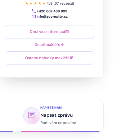
★★★★★
4,9 (67 recenzí)
call
+420 607 466 999
mail
info@zooreality.cz
Chci více informací
mail
Detail makléře
arrow_forward
Ostatní nabídky makléře
grid_view
NAPIŠTE NÁM
chat
Napsat zprávu
Rádi vám odpovíme