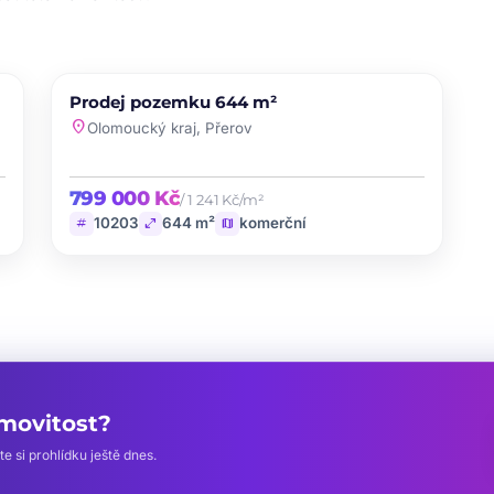
PRODEJ
Prodej pozemku 644 m²
te
favorite
location_on
Olomoucký kraj, Přerov
799 000 Kč
/ 1 241 Kč/m²
tag
open_in_full
map
10203
644 m²
komerční
emovitost?
 si prohlídku ještě dnes.