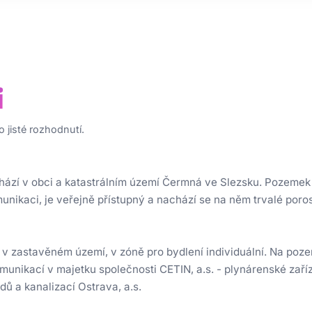
i
 jisté rozhodnutí.
ází v obci a katastrálním území Čermná ve Slezsku. Pozemek j
nikaci, je veřejně přístupný a nachází se na něm trvalé poro
 zastavěném území, v zóně pro bydlení individuální. Na pozem
munikací v majetku společnosti CETIN, a.s. - plynárenské zaříz
 a kanalizací Ostrava, a.s.