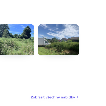
+6
dalších fotografií
arrow_forward
Zobrazit všechny nabídky