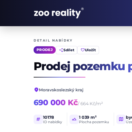
DETAIL NABÍDKY
share
favorite
Sdílet
Uložit
PRODEJ
Prodej pozemku p
location_on
Moravskoslezský kraj
690 000 Kč
/ 664 Kč/m²
10178
1 039 m²
by
tag
landscape
map
ID nabídky
Plocha pozemku
Úze