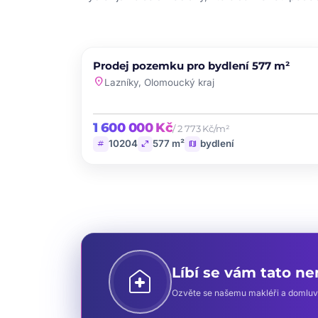
PRODEJ
Prodej pozemku pro bydlení 577 m²
favori
location_on
Lazníky, Olomoucký kraj
1 600 000 Kč
/ 2 773 Kč/m²
tag
open_in_full
map
10204
577 m²
bydlení
home_health
Líbí se vám tato n
Ozvěte se našemu makléři a domluvte