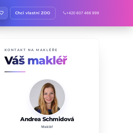
avorite
Chci vlastní ZOO
+420 607 466 999
call
KONTAKT NA MAKLÉŘE
Váš makléř
Andrea Schmidová
Makléř