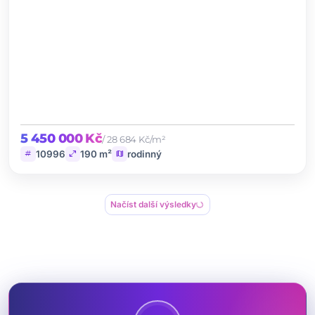
5 450 000 Kč
/ 28 684 Kč/m²
tag
open_in_full
map
10996
190 m²
rodinný
Načíst další výsledky
progress_activity