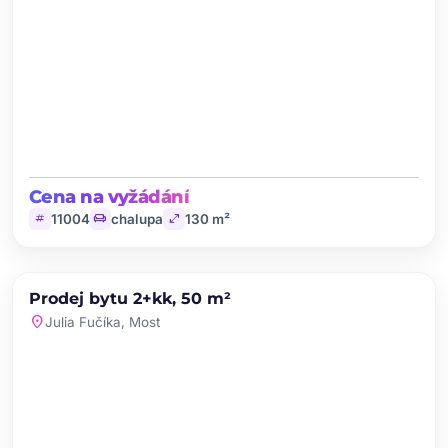
Cena na vyžádání
tag
chair
open_in_full
11004
chalupa
130 m²
chevron_left
chevron_right
PRODEJ
Prodej bytu 2+kk, 50 m²
favorite
location_on
Julia Fučíka, Most