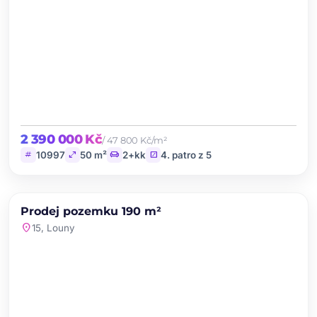
2 390 000 Kč
/ 47 800 Kč/m²
tag
open_in_full
chair
stairs
10997
50 m²
2+kk
4. patro z 5
chevron_left
chevron_right
PRODEJ
Prodej pozemku 190 m²
favorite
location_on
15, Louny