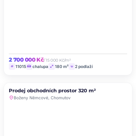
2 700 000 Kč
/ 15 000 Kč/m²
tag
chair
open_in_full
layers
11015
chalupa
180 m²
2 podlaží
chevron_left
chevron_right
PRODEJ
NOVINKA
Prodej obchodních prostor 320 m²
favorite
location_on
Boženy Němcové, Chomutov