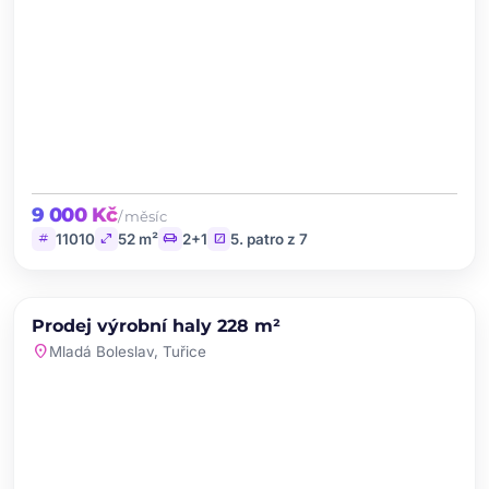
9 000 Kč
/ měsíc
tag
open_in_full
chair
stairs
11010
52 m²
2+1
5. patro z 7
chevron_left
chevron_right
PRODEJ
Prodej výrobní haly 228 m²
favorite
location_on
Mladá Boleslav, Tuřice