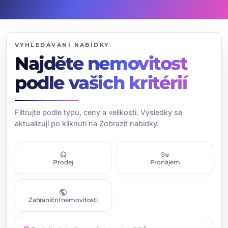
VYHLEDÁVÁNÍ NABÍDKY
Najděte nemovitost
podle vašich kritérií
Filtrujte podle typu, ceny a velikosti. Výsledky se
aktualizují po kliknutí na Zobrazit nabídky.
home
vpn_key
Prodej
Pronájem
public
Zahraniční nemovitosti