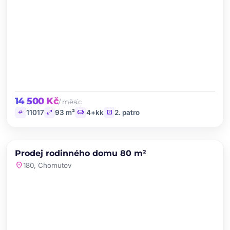
14 500 Kč
/ měsíc
tag
open_in_full
chair
stairs
11017
93 m²
4+kk
2. patro
chevron_left
chevron_right
PRODEJ
NOVINKA
Prodej rodinného domu 80 m²
favorite
location_on
180, Chomutov