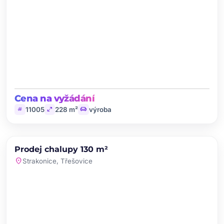
Cena na vyžádání
tag
open_in_full
chair
11005
228 m²
výroba
chevron_left
chevron_right
PRODEJ
Prodej chalupy 130 m²
favorite
location_on
Strakonice, Třešovice