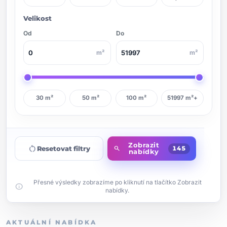
Velikost
Od
Do
m²
m²
30 m²
50 m²
100 m²
51997 m²+
Zobrazit
restart_alt
Resetovat filtry
search
145
nabídky
Přesné výsledky zobrazíme po kliknutí na tlačítko Zobrazit
info
nabídky.
AKTUÁLNÍ NABÍDKA