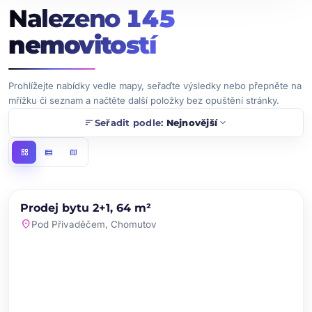
Nalezeno
145
nemovitostí
Prohlížejte nabídky vedle mapy, seřaďte výsledky nebo přepněte na
mřížku či seznam a načtěte další položky bez opuštění stránky.
sort
expand_more
Seřadit podle:
Nejnovější
grid_view
view_list
map
chevron_left
chevron_right
PRODEJ
NOVINKA
Prodej bytu 2+1, 64 m²
favorite
location_on
Pod Přivaděčem, Chomutov