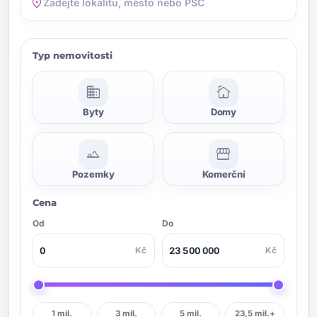
location_on
Typ nemovitosti
domain
cottage
Byty
Domy
landscape
storefront
Pozemky
Komerční
Cena
Od
Do
Kč
Kč
1 mil.
3 mil.
5 mil.
23,5 mil.+