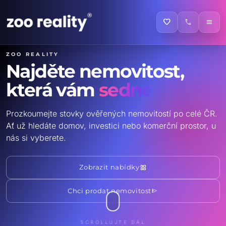
favorite
call
menu
ZOO reality
Najděte nemovitost,
která vám
sedne
Prozkoumejte stovky ověřených nemovitostí po celé ČR.
Ať už hledáte domov, investici nebo komerční prostor, u
nás si vyberete.
grid_view
Zobrazit nabídky
send
Chci prodat nemovitost
SCROLLUJTE DÁL