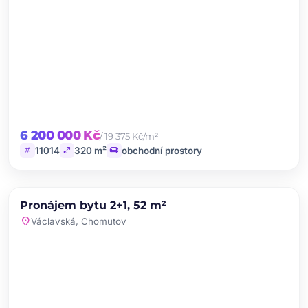
6 200 000 Kč
/ 19 375 Kč/m²
tag
open_in_full
chair
11014
320 m²
obchodní prostory
chevron_left
chevron_right
PRONÁJEM
NOVINKA
Pronájem bytu 2+1, 52 m²
favorite
location_on
Václavská, Chomutov