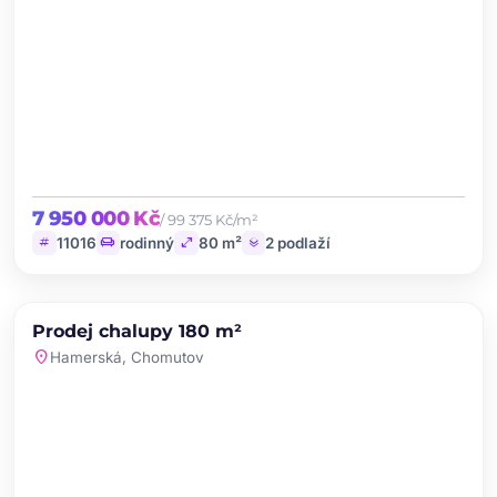
7 950 000 Kč
/ 99 375 Kč/m²
tag
chair
open_in_full
layers
11016
rodinný
80 m²
2 podlaží
chevron_left
chevron_right
PRODEJ
NOVINKA
Prodej chalupy 180 m²
favorite
location_on
Hamerská, Chomutov