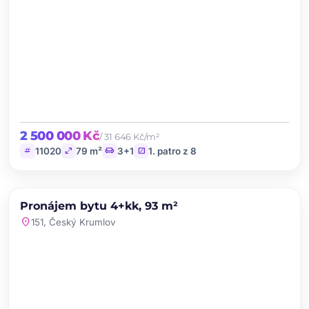
2 500 000 Kč
/ 31 646 Kč/m²
tag
open_in_full
chair
stairs
11020
79 m²
3+1
1. patro z 8
chevron_left
chevron_right
PRONÁJEM
NOVINKA
Pronájem bytu 4+kk, 93 m²
favorite
location_on
151, Český Krumlov