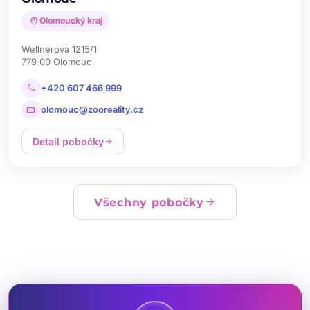
location_on
Olomoucký kraj
Wellnerova 1215/1
779 00 Olomouc
call
+420 607 466 999
mail
olomouc@zooreality.cz
Detail pobočky
arrow_forward
arrow_forward
Všechny pobočky