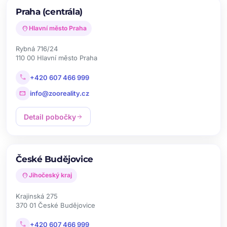
Praha (centrála)
location_on
Hlavní město Praha
Rybná 716/24
110 00 Hlavní město Praha
call
+420 607 466 999
mail
info@zooreality.cz
Detail pobočky
arrow_forward
České Budějovice
location_on
Jihočeský kraj
Krajinská 275
370 01 České Budějovice
call
+420 607 466 999