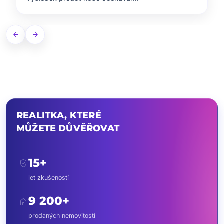
arrow_back
arrow_forward
REALITKA, KTERÉ
MŮŽETE DŮVĚŘOVAT
15+
verified_user
let zkušeností
9 200+
home
prodaných nemovitostí