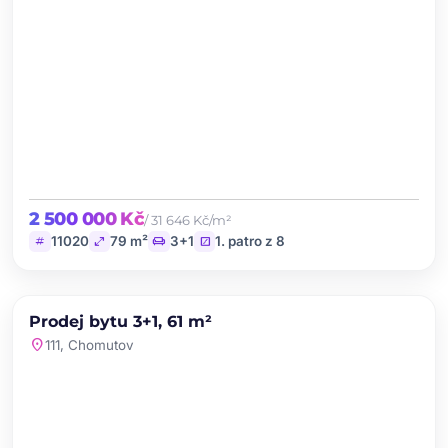
2 500 000 Kč
/ 31 646 Kč/m²
tag
open_in_full
chair
stairs
11020
79 m²
3+1
1. patro z 8
chevron_left
chevron_right
PRODEJ
NOVINKA
Prodej bytu 3+1, 61 m²
favorite
location_on
111, Chomutov