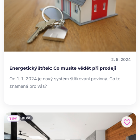
2. 5. 2024
Energetický štítek: Co musíte vědět při prodeji
Od 1. 1. 2024 je nový systém štítkování povinný. Co to
znamená pro vás?
BLOG
TIPY
favorite