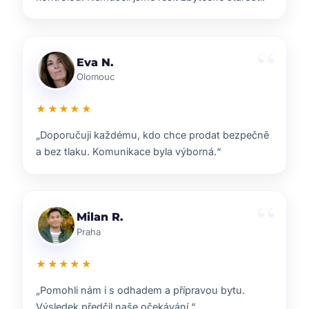
Lenka T.
Plzeň
★★★★★
„Velmi příjemná spolupráce. Každý krok nám
vysvětlili a vždy jsme věděli, co nás čeká.“
Ondřej S.
Liberec
★★★★★
„ZOO reality nám pomohli s prodejem domu i s
navazujícím hledáním nového bydlení.“