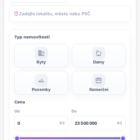
location_on
Typ nemovitosti
domain
cottage
Byty
Domy
landscape
storefront
Pozemky
Komerční
Cena
Od
Do
Kč
Kč