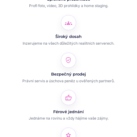
Profi foto, video, 3D prohlídky a home staging.
groups
Široký dosah
Inzerujeme na všech důležitých realitních serverech.
verified_user
Bezpečný prodej
Právní servis a úschova peněz u ověřených partnerů.
thumb_up
Férové jednání
Jednáme na rovinu a vždy hájíme vaše zájmy.
star