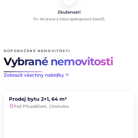
Zkušenosti
15+ let praxe a tisíce spokojených klientů.
DOPORUČENÉ NEMOVITOSTI
Vybrané nemovitosti
arrow_forward
Zobrazit všechny nabídky
chevron_left
chevron_right
PRODEJ
NOVINKA
Prodej bytu 2+1, 64 m²
favorite
location_on
Pod Přivaděčem, Chomutov