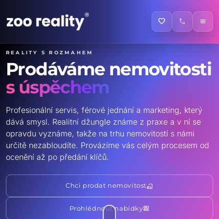
favorite
call
menu
Reality s rozmahem
Prodáváme nemovitosti
s úspěchem
Profesionální servis, férové jednání a marketing, který
dává smysl. Realitní džungle známe z praxe a v ní se
opravdu vyznáme, takže na trhu nemovitostí s námi
určitě nezabloudíte. Provázíme vás celým procesem od
ocenění až po předání klíčů.
real_estate_agent
Chci prodat nemovitost
grid_view
Prohlédnout nabídky