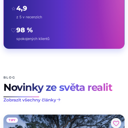
4,9
star
z 5 v recenzích
98 %
favorite
spokojených klientů
BLOG
Novinky ze světa realit
arrow_forward
Zobrazit všechny články
TIPY
favorite