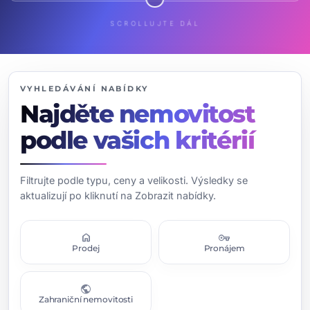
SCROLLUJTE DÁL
VYHLEDÁVÁNÍ NABÍDKY
Najděte nemovitost
podle vašich kritérií
Filtrujte podle typu, ceny a velikosti. Výsledky se
aktualizují po kliknutí na Zobrazit nabídky.
home
vpn_key
Prodej
Pronájem
public
Zahraniční nemovitosti