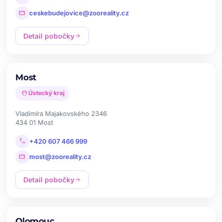
mail
ceskebudejovice@zooreality.cz
Detail pobočky
arrow_forward
Most
location_on
Ústecký kraj
Vladimíra Majakovského 2346
434 01 Most
call
+420 607 466 999
mail
most@zooreality.cz
Detail pobočky
arrow_forward
Olomouc