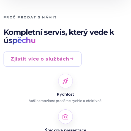
PROČ PRODAT S NÁMI?
Kompletní servis, který vede k
úspěchu
arrow_forward
Zjistit více o službách
rocket_launch
Rychlost
Vaši nemovitost prodáme rychle a efektivně.
photo_camera
Špičková prezentace