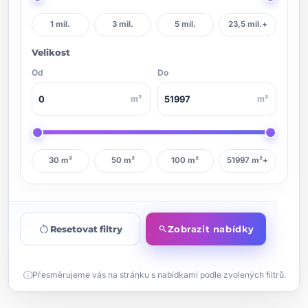
1 mil.
3 mil.
5 mil.
23,5 mil.+
Velikost
Od
Do
m²
m²
30 m²
50 m²
100 m²
51997 m²+
restart_alt
Resetovat filtry
Zobrazit nabídky
search
info
Přesměrujeme vás na stránku s nabídkami podle zvolených filtrů.