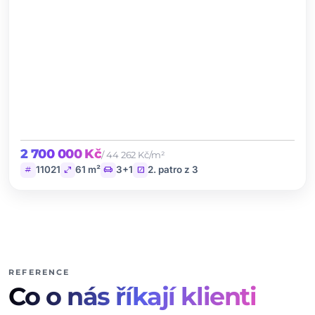
2 700 000 Kč
/ 44 262 Kč/m²
tag
open_in_full
chair
stairs
11021
61 m²
3+1
2. patro z 3
REFERENCE
Co o nás říkají klienti