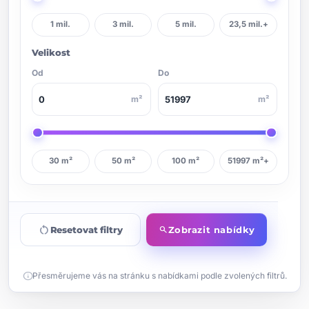
1 mil.
3 mil.
5 mil.
23,5 mil.+
Velikost
Od
Do
m²
m²
30 m²
50 m²
100 m²
51997 m²+
restart_alt
Resetovat filtry
Zobrazit nabídky
search
info
Přesměrujeme vás na stránku s nabídkami podle zvolených filtrů.