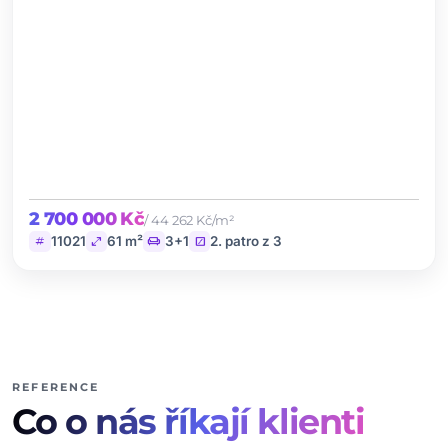
2 700 000 Kč
/ 44 262 Kč/m²
tag
open_in_full
chair
stairs
11021
61 m²
3+1
2. patro z 3
REFERENCE
Co o nás říkají klienti