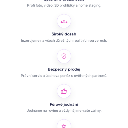
Profi foto, video, 3D prohlídky a home staging.
groups
Široký dosah
Inzerujeme na všech důležitých realitních serverech.
verified_user
Bezpečný prodej
Právní servis a úschova peněz u ověřených partnerů.
thumb_up
Férové jednání
Jednáme na rovinu a vždy hájíme vaše zájmy.
star