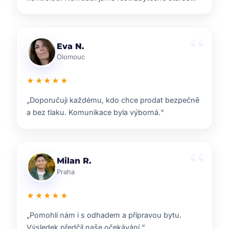
Lenka T.
Plzeň
★★★★★
„Velmi příjemná spolupráce. Každý krok nám
vysvětlili a vždy jsme věděli, co nás čeká.“
Ondřej S.
Liberec
★★★★★
„ZOO reality nám pomohli s prodejem domu i s
navazujícím hledáním nového bydlení.“