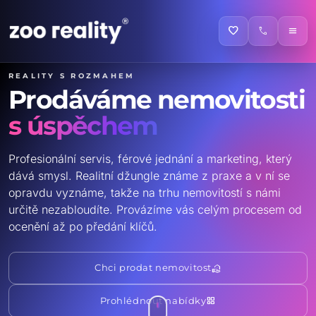
favorite
call
menu
Reality s rozmahem
Prodáváme nemovitosti
s úspěchem
Profesionální servis, férové jednání a marketing, který
dává smysl. Realitní džungle známe z praxe a v ní se
opravdu vyznáme, takže na trhu nemovitostí s námi
určitě nezabloudíte. Provázíme vás celým procesem od
ocenění až po předání klíčů.
real_estate_agent
Chci prodat nemovitost
grid_view
Prohlédnout nabídky