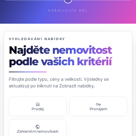
SCROLLUJTE DÁL
VYHLEDÁVÁNÍ NABÍDKY
Najděte nemovitost
podle vašich kritérií
Filtrujte podle typu, ceny a velikosti. Výsledky se
aktualizují po kliknutí na Zobrazit nabídky.
home
vpn_key
Prodej
Pronájem
public
Zahraniční nemovitosti