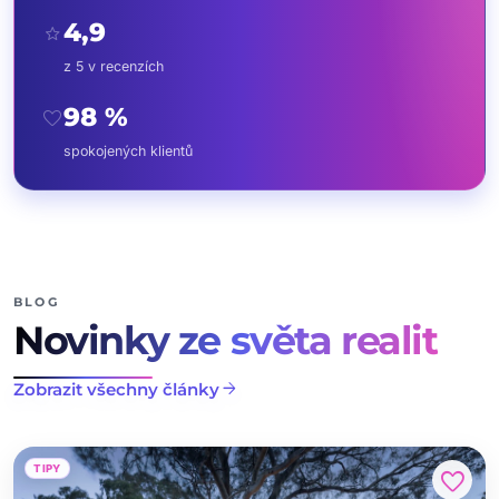
4,9
star
z 5 v recenzích
98 %
favorite
spokojených klientů
BLOG
Novinky ze světa realit
arrow_forward
Zobrazit všechny články
TIPY
favorite