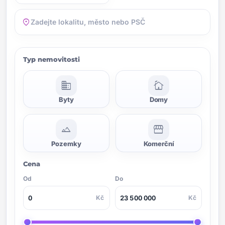
location_on
Typ nemovitosti
domain
cottage
Byty
Domy
landscape
storefront
Pozemky
Komerční
Cena
Od
Do
Kč
Kč