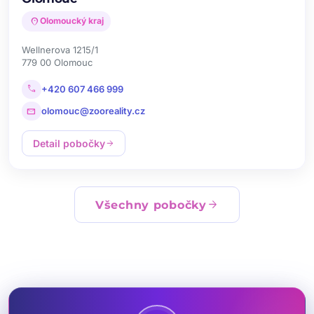
location_on
Olomoucký kraj
Wellnerova 1215/1
779 00 Olomouc
call
+420 607 466 999
mail
olomouc@zooreality.cz
Detail pobočky
arrow_forward
arrow_forward
Všechny pobočky