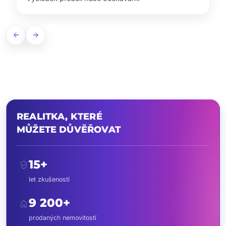
arrow_back
arrow_forward
REALITKA, KTERÉ
MŮŽETE DŮVĚŘOVAT
15+
verified_user
let zkušeností
9 200+
home
prodaných nemovitostí