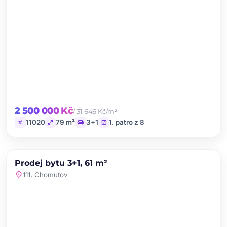
2 500 000 Kč
/ 31 646 Kč/m²
tag
open_in_full
chair
stairs
11020
79 m²
3+1
1. patro z 8
chevron_left
chevron_right
PRODEJ
NOVINKA
Prodej bytu 3+1, 61 m²
favorite
location_on
111, Chomutov