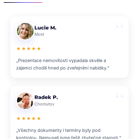
Klára D.
Pardubice
★★★★★
„Rychlá reakce, dobrý marketing a férové jednání.
Přesně takhle si představuji realitní služby.“
Pavel B.
Brno
★★★★★
„Od prvního setkání bylo jasné, že ví, co dělají.
Prodej proběhl hladce a za dobrou cenu.“