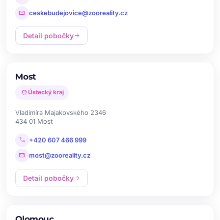
mail
ceskebudejovice@zooreality.cz
Detail pobočky
arrow_forward
Most
location_on
Ústecký kraj
Vladimíra Majakovského 2346
434 01 Most
call
+420 607 466 999
mail
most@zooreality.cz
Detail pobočky
arrow_forward
Olomouc