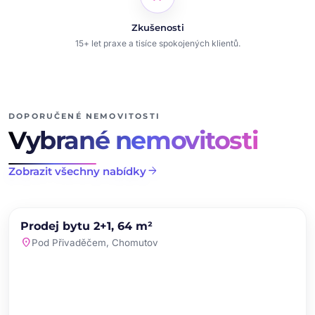
Zkušenosti
15+ let praxe a tisíce spokojených klientů.
DOPORUČENÉ NEMOVITOSTI
Vybrané nemovitosti
arrow_forward
Zobrazit všechny nabídky
chevron_left
chevron_right
PRODEJ
NOVINKA
Prodej bytu 2+1, 64 m²
favorite
location_on
Pod Přivaděčem, Chomutov