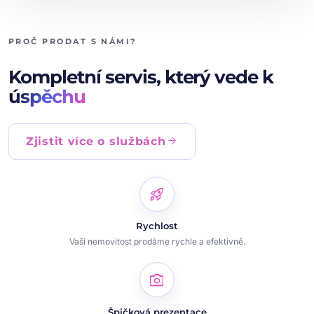
PROČ PRODAT S NÁMI?
Kompletní servis, který vede k
úspěchu
arrow_forward
Zjistit více o službách
rocket_launch
Rychlost
Vaši nemovitost prodáme rychle a efektivně.
photo_camera
Špičková prezentace