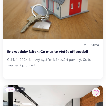
2. 5. 2024
Energetický štítek: Co musíte vědět při prodeji
Od 1. 1. 2024 je nový systém štítkování povinný. Co to
znamená pro vás?
BLOG
TIPY
favorite