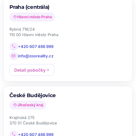
Praha (centrála)
location_on
Hlavní město Praha
Rybná 716/24
110 00 Hlavní město Praha
call
+420 607 466 999
mail
info@zooreality.cz
Detail pobočky
arrow_forward
České Budějovice
location_on
Jihočeský kraj
Krajinská 275
370 01 České Budějovice
call
+420 607 466 999