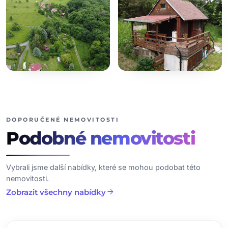
+2
dalších fotografií
DOPORUČENÉ NEMOVITOSTI
Podobné
nemovitosti
Vybrali jsme další nabídky, které se mohou podobat této
nemovitosti.
arrow_forward
Zobrazit všechny nabídky
chevron_left
chevron_right