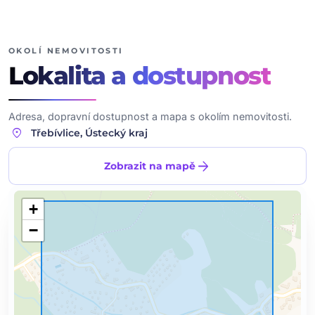
OKOLÍ NEMOVITOSTI
Lokalita
a dostupnost
Adresa, dopravní dostupnost a mapa s okolím nemovitosti.
location_on
Třebívlice, Ústecký kraj
arrow_forward
Zobrazit na mapě
+
−