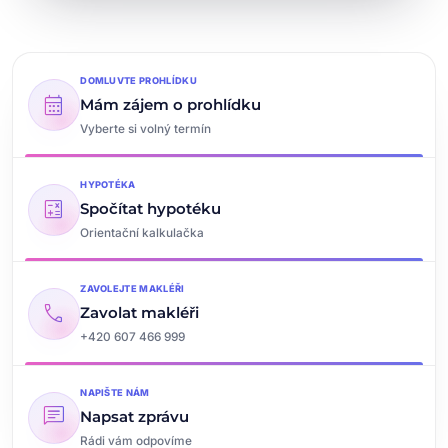
DOMLUVTE PROHLÍDKU
calendar_month
Mám zájem o prohlídku
Vyberte si volný termín
HYPOTÉKA
calculate
Spočítat hypotéku
Orientační kalkulačka
ZAVOLEJTE MAKLÉŘI
call
Zavolat makléři
+420 607 466 999
NAPIŠTE NÁM
chat
Napsat zprávu
Rádi vám odpovíme