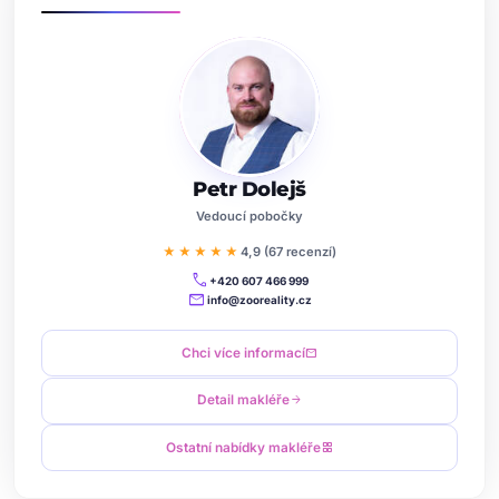
Petr Dolejš
Vedoucí pobočky
★★★★★
4,9 (67 recenzí)
call
+420 607 466 999
mail
info@zooreality.cz
Chci více informací
mail
Detail makléře
arrow_forward
Ostatní nabídky makléře
grid_view