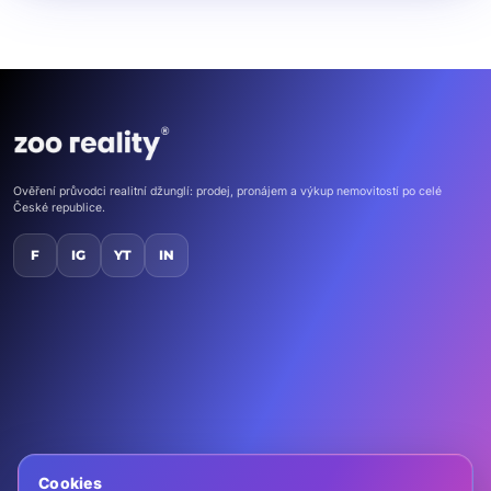
Ověření průvodci realitní džunglí: prodej, pronájem a výkup nemovitostí po celé
České republice.
F
IG
YT
IN
Domů
Nemovitosti
Kontakt
Chci vlastní ZOO
Cookies