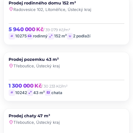
PRODEJ
Prodej rodinného domu 152 m²
favorite
location_on
Radovesice 102, Litoměřice, Ústecký kraj
5 940 000 Kč
/ 39 079 Kč/m²
tag
chair
open_in_full
layers
10275
rodinný
152 m²
2 podlaží
chevron_left
chevron_right
PRODEJ
Prodej pozemku 43 m²
favorite
location_on
Třeboutice, Ústecký kraj
1 300 000 Kč
/ 30 233 Kč/m²
tag
open_in_full
map
10242
43 m²
chata
chevron_left
chevron_right
PRODEJ
Prodej chaty 47 m²
favorite
location_on
Třeboutice, Ústecký kraj