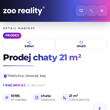
favorite
call
menu
DETAIL NABÍDKY
PRODEJ
share
favorite
Sdílet
Uložit
Prodej chaty
21 m²
location_on
Třebívlice, Ústecký kraj
1 940 000 Kč
/ 92 381 Kč/m²
10195
chata
21 m²
tag
meeting_room
square_foot
ID nabídky
Dispozice
Užitná plocha
1 / 8
HLAVNÍ FOTOGRAFIE
chevron_right