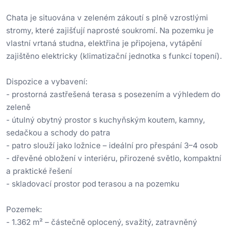
Chata je situována v zeleném zákoutí s plně vzrostlými
stromy, které zajišťují naprosté soukromí. Na pozemku je
vlastní vrtaná studna, elektřina je připojena, vytápění
zajištěno elektricky (klimatizační jednotka s funkcí topení).
Dispozice a vybavení:
- prostorná zastřešená terasa s posezením a výhledem do
zeleně
- útulný obytný prostor s kuchyňským koutem, kamny,
sedačkou a schody do patra
- patro slouží jako ložnice – ideální pro přespání 3–4 osob
- dřevěné obložení v interiéru, přirozené světlo, kompaktní
a praktické řešení
- skladovací prostor pod terasou a na pozemku
Pozemek:
- 1.362 m² – částečně oplocený, svažitý, zatravněný