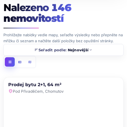
Nalezeno
146
nemovitostí
Prohlížejte nabídky vedle mapy, seřaďte výsledky nebo přepněte na
mřížku či seznam a načtěte další položky bez opuštění stránky.
sort
expand_more
Seřadit podle:
Nejnovější
grid_view
view_list
map
chevron_left
chevron_right
PRODEJ
NOVINKA
Prodej bytu 2+1, 64 m²
favorite
location_on
Pod Přivaděčem, Chomutov