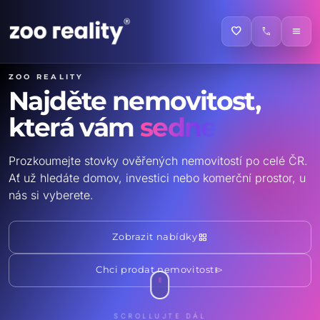
favorite
call
menu
ZOO reality
Najděte nemovitost,
která vám
sedne
Prozkoumejte stovky ověřených nemovitostí po celé ČR.
Ať už hledáte domov, investici nebo komerční prostor, u
nás si vyberete.
grid_view
Zobrazit nabídky
send
Chci prodat nemovitost
SCROLLUJTE DÁL