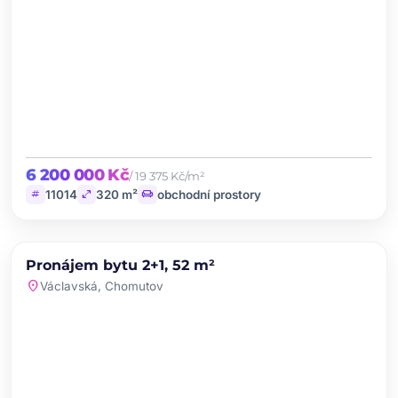
6 200 000 Kč
/ 19 375 Kč/m²
tag
open_in_full
chair
11014
320 m²
obchodní prostory
chevron_left
chevron_right
PRONÁJEM
NOVINKA
Pronájem bytu 2+1, 52 m²
favorite
location_on
Václavská, Chomutov