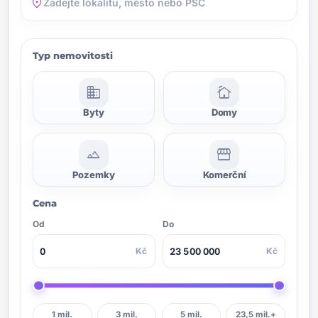
location_on
Typ nemovitosti
domain
cottage
Byty
Domy
landscape
storefront
Pozemky
Komerční
Cena
Od
Do
Kč
Kč
1 mil.
3 mil.
5 mil.
23,5 mil.+