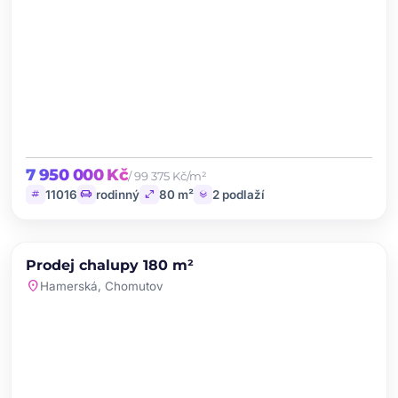
7 950 000 Kč
/ 99 375 Kč/m²
tag
chair
open_in_full
layers
11016
rodinný
80 m²
2 podlaží
chevron_left
chevron_right
PRODEJ
NOVINKA
Prodej chalupy 180 m²
favorite
location_on
Hamerská, Chomutov