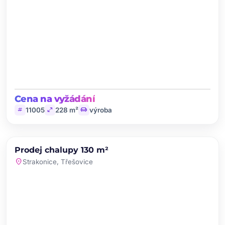
Cena na vyžádání
tag
open_in_full
chair
11005
228 m²
výroba
chevron_left
chevron_right
PRODEJ
NOVINKA
Prodej chalupy 130 m²
favorite
location_on
Strakonice, Třešovice