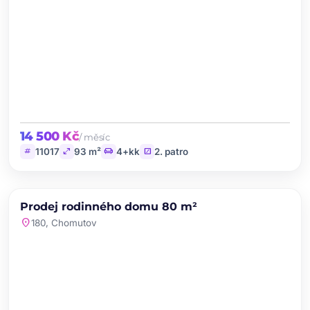
14 500 Kč
/ měsíc
tag
open_in_full
chair
stairs
11017
93 m²
4+kk
2. patro
chevron_left
chevron_right
PRODEJ
NOVINKA
Prodej rodinného domu 80 m²
favorite
location_on
180, Chomutov