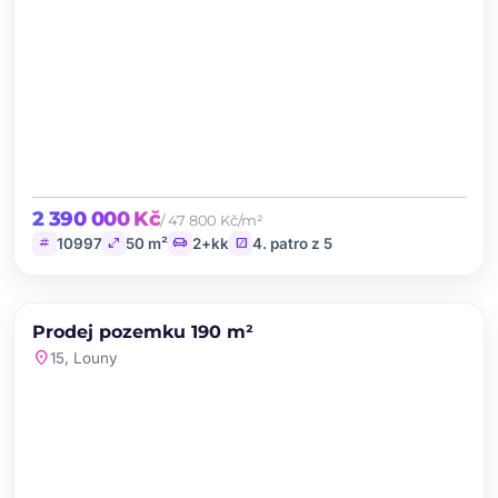
2 390 000 Kč
/ 47 800 Kč/m²
tag
open_in_full
chair
stairs
10997
50 m²
2+kk
4. patro z 5
chevron_left
chevron_right
PRODEJ
Prodej pozemku 190 m²
favorite
location_on
15, Louny