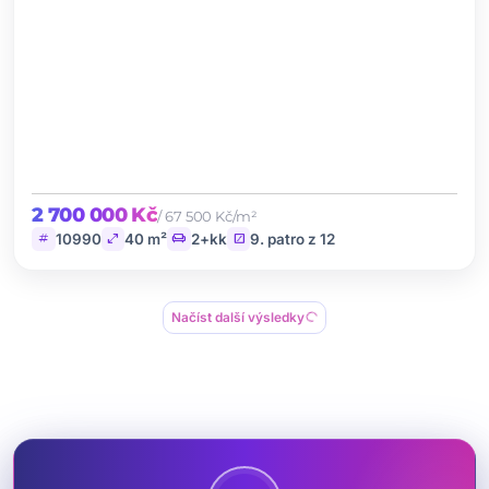
2 700 000 Kč
/ 67 500 Kč/m²
tag
open_in_full
chair
stairs
10990
40 m²
2+kk
9. patro z 12
progress_activity
Načíst další výsledky