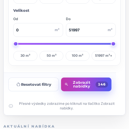
Velikost
Od
Do
m²
m²
30 m²
50 m²
100 m²
51997 m²+
Zobrazit
restart_alt
Resetovat filtry
search
146
nabídky
Přesné výsledky zobrazíme po kliknutí na tlačítko Zobrazit
info
nabídky.
AKTUÁLNÍ NABÍDKA