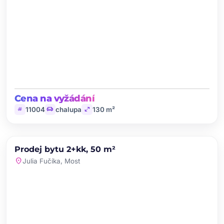
Cena na vyžádání
tag
chair
open_in_full
11004
chalupa
130 m²
chevron_left
chevron_right
PRODEJ
Prodej bytu 2+kk, 50 m²
favorite
location_on
Julia Fučíka, Most