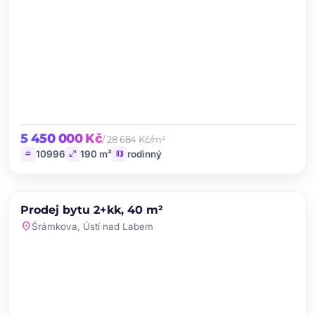
5 450 000 Kč
/ 28 684 Kč/m²
tag
open_in_full
map
10996
190 m²
rodinný
chevron_left
chevron_right
PRODEJ
Prodej bytu 2+kk, 40 m²
favorite
location_on
Šrámkova, Ústí nad Labem