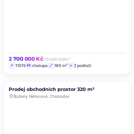
2 700 000 Kč
/ 15 000 Kč/m²
tag
chair
open_in_full
layers
11015
chalupa
180 m²
2 podlaží
chevron_left
chevron_right
PRODEJ
NOVINKA
Prodej obchodních prostor 320 m²
favorite
location_on
Boženy Němcové, Chomutov