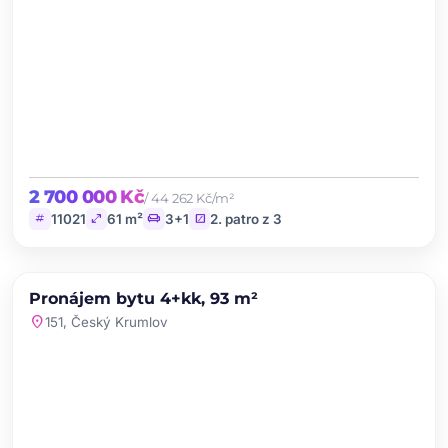
2 700 000 Kč
/ 44 262 Kč/m²
tag
open_in_full
chair
stairs
11021
61 m²
3+1
2. patro z 3
chevron_left
chevron_right
PRONÁJEM
NOVINKA
Pronájem bytu 4+kk, 93 m²
favorite
location_on
151, Český Krumlov