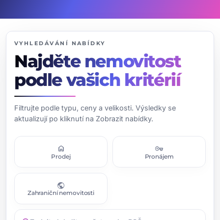
VYHLEDÁVÁNÍ NABÍDKY
Najděte nemovitost
podle vašich kritérií
Filtrujte podle typu, ceny a velikosti. Výsledky se
aktualizují po kliknutí na Zobrazit nabídky.
home
vpn_key
Prodej
Pronájem
public
Zahraniční nemovitosti