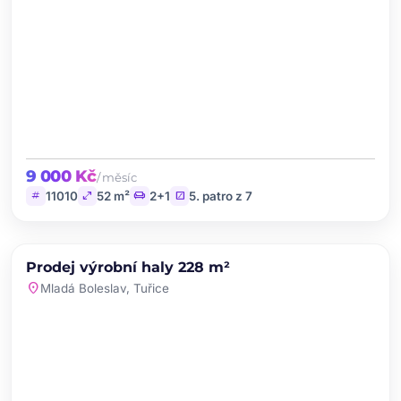
9 000 Kč
/ měsíc
tag
open_in_full
chair
stairs
11010
52 m²
2+1
5. patro z 7
chevron_left
chevron_right
PRODEJ
NOVINKA
Prodej výrobní haly 228 m²
favorite
location_on
Mladá Boleslav, Tuřice