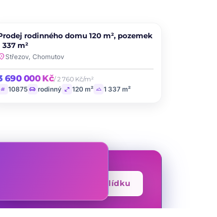
PRODEJ
Prodej rodinného domu 120 m², pozemek
favorite
1 337 m²
ation_on
Střezov, Chomutov
3 690 000 Kč
/ 2 760 Kč/m²
tag
chair
open_in_full
landscape
10875
rodinný
120 m²
1 337 m²
arrow_forward
Mám zájem o prohlídku