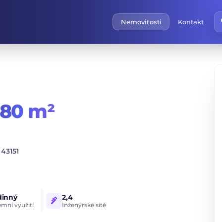
f
Nemovitosti
Kontakt
180 m²
 43151
dinný
2,4
plumbing
mní využití
Inženýrské sítě