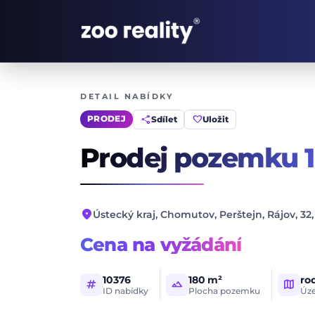
DETAIL NABÍDKY
share
favorite
Sdílet
Uložit
PRODEJ
Prodej pozemku
location_on
Ústecký kraj, Chomutov, Perštejn, Rájov, 32,
Cena na vyžádání
10376
180 m²
ro
tag
landscape
map
ID nabídky
Plocha pozemku
Úze