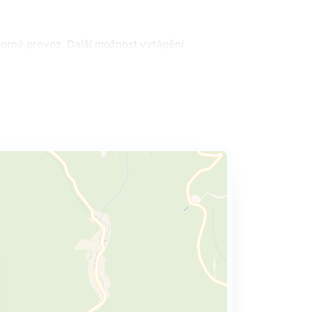
porný provoz. Další možnost vytápění
zajímavá investiční příležitost, prostor k
 o prohlídku nás neváhejte kontaktovat.