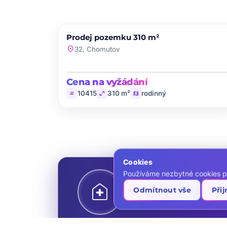
PRODEJ
Prodej pozemku 310 m²
favori
location_on
32, Chomutov
Cena na vyžádání
tag
open_in_full
map
10415
310 m²
rodinný
Cookies
Používáme nezbytné cookies p
home_health
Líbí se vám tato n
Odmítnout vše
Při
Ozvěte se našemu makléři a domluvte