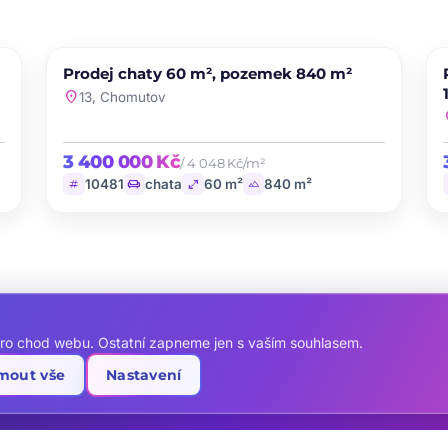
PRODEJ
Prodej chaty 60 m², pozemek 840 m²
te
favorite
location_on
13, Chomutov
loc
3 400 000 Kč
/ 4 048 Kč/m²
tag
chair
open_in_full
landscape
10481
chata
60 m²
840 m²
ro chod webu. Ostatní zapneme jen s vaším souhlasem.
emovitost?
jmout vše
Nastavení
 si prohlídku ještě dnes.