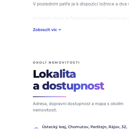
V posledním patře je k dispozici ložnice a dva
Vytápění domu je řešeno krbovými kamny na tu
poskytuje tepelné čerpadlo vzduch–vzduch. Dů
keyboard_arrow_down
Zobrazit víc
Na pozemku se dále nachází buňka, aktuálně v
Velkou výhodou této nabídky je možnost přikoup
rekreaci nebo jako ideální řešení pro vícegene
OKOLÍ NEMOVITOSTI
Lokalita
Doporučujeme prohlídku tohoto výjimečného do
a dostupnost
Adresa, dopravní dostupnost a mapa s okolím
nemovitosti.
Ústecký kraj, Chomutov, Perštejn, Rájov, 32,