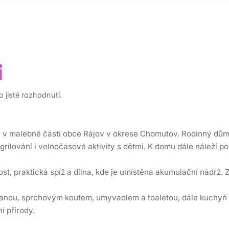
i
 jisté rozhodnutí.
e v malebné části obce Rájov v okrese Chomutov. Rodinný dům
é grilování i volnočasové aktivity s dětmi. K domu dále náleží
t, praktická spíž a dílna, kde je umístěna akumulační nádrž. Z
anou, sprchovým koutem, umyvadlem a toaletou, dále kuchyň 
í přírody.