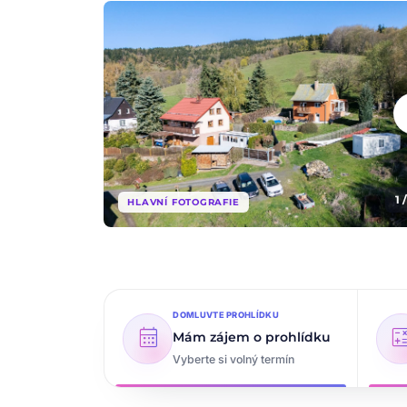
che
1 
HLAVNÍ FOTOGRAFIE
DOMLUVTE PROHLÍDKU
calendar_month
calcul
Mám zájem o prohlídku
Vyberte si volný termín