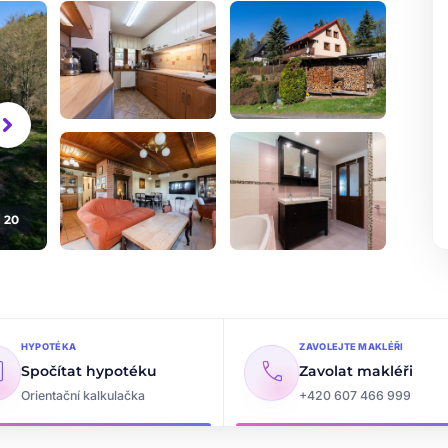
vron_right
/ 20
+15
dalších fotografií
HYPOTÉKA
ZAVOLEJTE MAKLÉŘI
ate
call
Spočítat hypotéku
Zavolat makléři
Orientační kalkulačka
+420 607 466 999