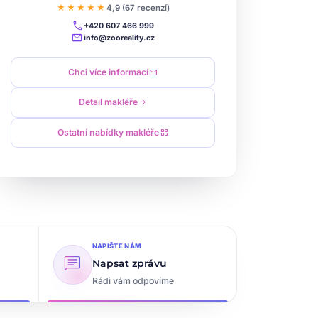
★★★★★
4,9 (67 recenzí)
call
+420 607 466 999
mail
info@zooreality.cz
Chci více informací
mail
Detail makléře
arrow_forward
Ostatní nabídky makléře
grid_view
NAPIŠTE NÁM
chat
Napsat zprávu
Rádi vám odpovíme