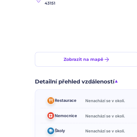
location_on
43151
arrow_forward
Zobrazit na mapě
Detailní přehled vzdáleností
Restaurace
Nenachází se v okolí.
Nemocnice
Nenachází se v okolí.
Školy
Nenachází se v okolí.