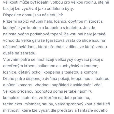
velikosti může být ideální volbou pro velkou rodinu, stejně
tak jej lze využívat jako oddělené byty.
Dispozice domu jsou následující:
Přízemí nabízí vstupní halu, ložnici, obytnou místnost s
kuchyňským koutem a koupelnu s toaletou. Je zde
nainstalováno podlahové topení. Ze vstupní haly je také
vchod do velké garáže (garážová vrata do ulice jsou na
dálkové ovládání), která přechází v dílnu, ze které vedou
dveře na zahradu.
V prvním patře se nacházejí velkorysý obývací pokoj s
otevřeným krbem, balkonem a kuchyňským koutem,
ložnice, dětský pokoj, koupelna s toaletou a komora.
Druhé patro disponuje dvěma pokoji, koupelnou s toaletou
a půdní komorou vhodnou například k uskladnění věcí.
Velikou přidanou hodnotou domu je také nadmíru
komplexní suterén, ve kterém najdete prádelnu,
technickou místnost, saunu, velký sprchový kout a další tři
místnosti, které lze využít dle představ a fantazie nového