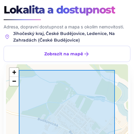
Lokalita
a dostupnost
Adresa, dopravní dostupnost a mapa s okolím nemovitosti.
Jihočeský kraj, České Budějovice, Ledenice, Na
location_on
Zahradách (České Budějovice)
arrow_forward
Zobrazit na mapě
+
−