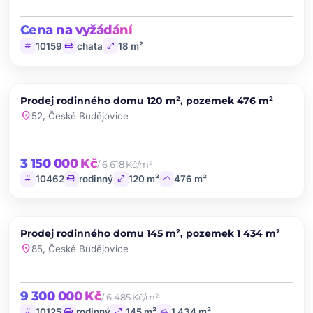
Cena na vyžádání
tag
chair
open_in_full
10159
chata
18 m²
chevron_left
chevron_right
PRODEJ
Prodej rodinného domu 120 m², pozemek 476 m²
favorite
location_on
52, České Budějovice
3 150 000 Kč
/ 6 618 Kč/m²
tag
chair
open_in_full
landscape
10462
rodinný
120 m²
476 m²
chevron_left
chevron_right
PRODEJ
Prodej rodinného domu 145 m², pozemek 1 434 m²
favorite
location_on
85, České Budějovice
9 300 000 Kč
/ 6 485 Kč/m²
tag
chair
open_in_full
landscape
10125
rodinný
145 m²
1 434 m²