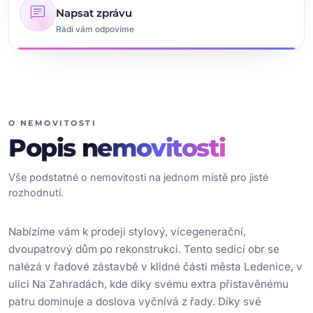
chat
Napsat zprávu
Rádi vám odpovíme
O NEMOVITOSTI
Popis
nemovitosti
Vše podstatné o nemovitosti na jednom místě pro jisté
rozhodnutí.
Nabízíme vám k prodeji stylový, vícegenerační,
dvoupatrový dům po rekonstrukci. Tento sedící obr se
nalézá v řadové zástavbě v klidné části města Ledenice, v
ulici Na Zahradách, kde díky svému extra přistavěnému
patru dominuje a doslova vyčnívá z řady. Díky své