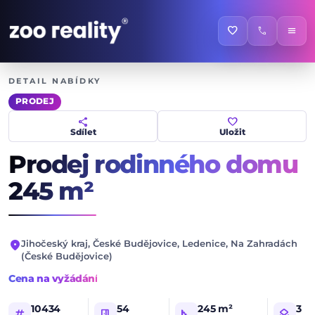
favorite
call
menu
DETAIL NABÍDKY
PRODEJ
share
favorite
Sdílet
Uložit
Prodej rodinného domu
245 m²
location_on
Jihočeský kraj, České Budějovice, Ledenice, Na Zahradách
(České Budějovice)
Cena na vyžádání
10434
54
245 m²
3
tag
meeting_room
square_foot
layers