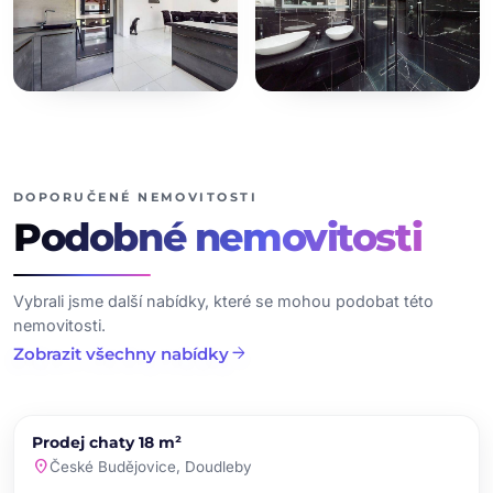
+24
dalších fotografií
DOPORUČENÉ NEMOVITOSTI
Podobné
nemovitosti
Vybrali jsme další nabídky, které se mohou podobat této
nemovitosti.
arrow_forward
Zobrazit všechny nabídky
chevron_left
chevron_right
PRODEJ
Prodej chaty 18 m²
favorite
location_on
České Budějovice, Doudleby