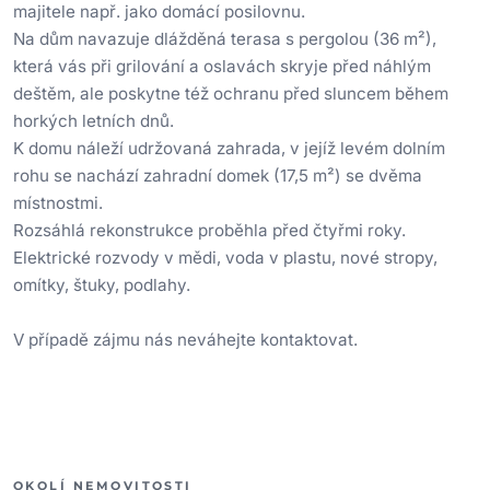
majitele např. jako domácí posilovnu.
Na dům navazuje dlážděná terasa s pergolou (36 m²),
která vás při grilování a oslavách skryje před náhlým
deštěm, ale poskytne též ochranu před sluncem během
horkých letních dnů.
K domu náleží udržovaná zahrada, v jejíž levém dolním
rohu se nachází zahradní domek (17,5 m²) se dvěma
místnostmi.
Rozsáhlá rekonstrukce proběhla před čtyřmi roky.
Elektrické rozvody v mědi, voda v plastu, nové stropy,
omítky, štuky, podlahy.
V případě zájmu nás neváhejte kontaktovat.
OKOLÍ NEMOVITOSTI