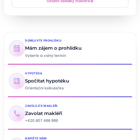
Ostatní nabídky makléře
grid_view
DOMLUVTE PROHLÍDKU
calendar_month
Mám zájem o prohlídku
Vyberte si volný termín
HYPOTÉKA
calculate
Spočítat hypotéku
Orientační kalkulačka
ZAVOLEJTE MAKLÉŘI
call
Zavolat makléři
+420 607 466 999
NAPIŠTE NÁM