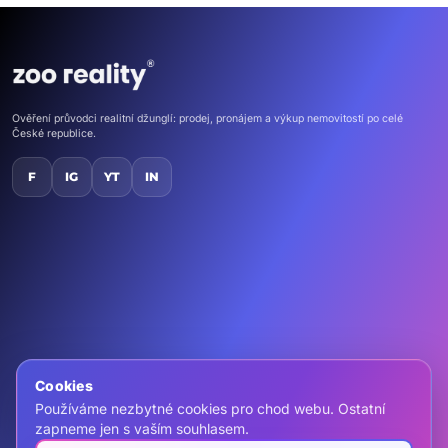
Ověření průvodci realitní džunglí: prodej, pronájem a výkup nemovitostí po celé
České republice.
F
IG
YT
IN
Domů
Nemovitosti
Kontakt
Chci vlastní ZOO
Cookies
Používáme nezbytné cookies pro chod webu. Ostatní
zapneme jen s vaším souhlasem.
call
+420 607 466 999