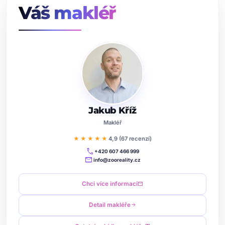
Váš makléř
Jakub Kříž
Makléř
★★★★★
4,9 (67 recenzí)
call
+420 607 466 999
mail
info@zooreality.cz
Chci více informací
mail
Detail makléře
arrow_forward