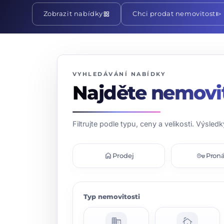
grid_view
send
Zobrazit nabídky
Chci prodat nemovitost
VYHLEDÁVÁNÍ NABÍDKY
Najděte nemovi
Filtrujte podle typu, ceny a velikosti. Výsledk
home
vpn_key
Prodej
Pron
Typ nemovitosti
domain
cottage