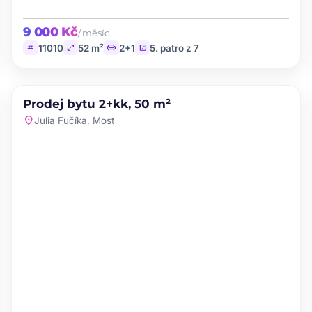
9 000 Kč
/ měsíc
tag
open_in_full
chair
stairs
11010
52 m²
2+1
5. patro z 7
PRODEJ
Prodej bytu 2+kk, 50 m²
favorite
location_on
Julia Fučíka, Most