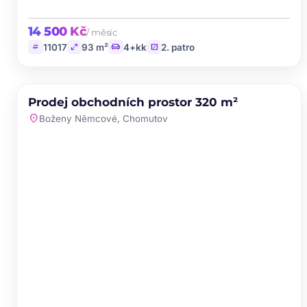
14 500 Kč
/ měsíc
tag
open_in_full
chair
stairs
11017
93 m²
4+kk
2. patro
PRODEJ
NOVINKA
Prodej obchodních prostor 320 m²
favorite
location_on
Boženy Němcové, Chomutov