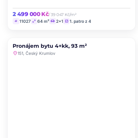
2 499 000 Kč
/ 39 047 Kč/m²
tag
open_in_full
chair
stairs
11027
64 m²
2+1
1. patro z 4
PRONÁJEM
NOVINKA
Pronájem bytu 4+kk, 93 m²
favorite
location_on
151, Český Krumlov