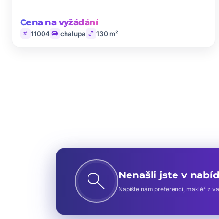
Cena na vyžádání
tag
chair
open_in_full
11004
chalupa
130 m²
search
Nenašli jste v nabí
Napište nám preferenci, makléř z vaš