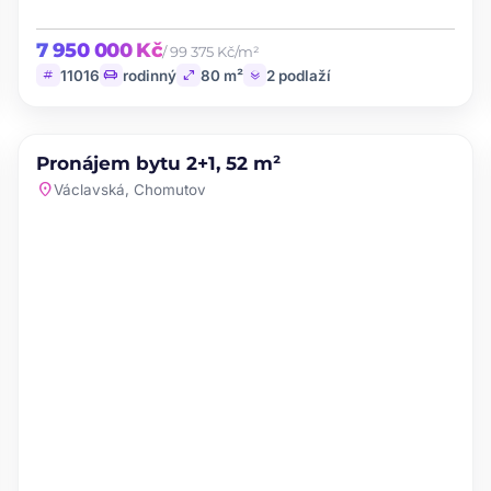
7 950 000 Kč
/ 99 375 Kč/m²
tag
chair
open_in_full
layers
11016
rodinný
80 m²
2 podlaží
PRONÁJEM
NOVINKA
Pronájem bytu 2+1, 52 m²
favorite
location_on
Václavská, Chomutov