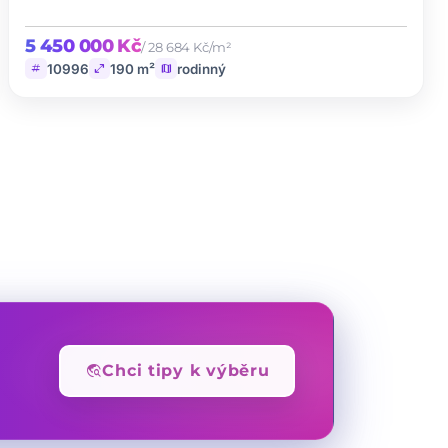
5 450 000 Kč
/ 28 684 Kč/m²
tag
open_in_full
map
10996
190 m²
rodinný
travel_explore
Chci tipy k výběru