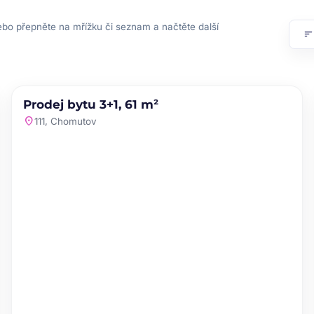
ebo přepněte na mřížku či seznam a načtěte další
sor
PRODEJ
NOVINKA
Prodej bytu 3+1, 61 m²
favorite
location_on
111, Chomutov