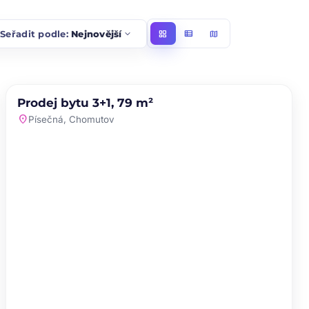
t
expand_more
Seřadit podle:
Nejnovější
grid_view
view_list
map
PRODEJ
NOVINKA
Prodej bytu 3+1, 79 m²
favorite
location_on
Písečná, Chomutov