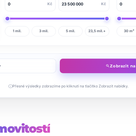
Kč
Kč
1 mil.
3 mil.
5 mil.
23,5 mil.+
30 m²
y
Zobrazit n
search
info
Přesné výsledky zobrazíme po kliknutí na tlačítko Zobrazit nabídky.
ovitostí