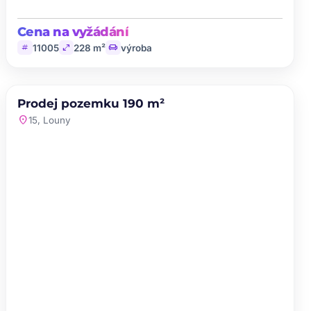
Cena na vyžádání
tag
open_in_full
chair
11005
228 m²
výroba
PRODEJ
Prodej pozemku 190 m²
favorite
location_on
15, Louny