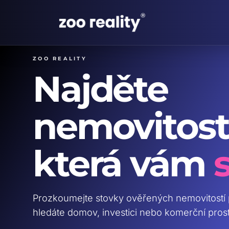
ZOO reality
Najděte
nemovitost
která vám
Prozkoumejte stovky ověřených nemovitostí 
hledáte domov, investici nebo komerční prosto