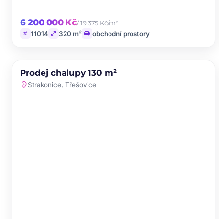
6 200 000 Kč
/ 19 375 Kč/m²
tag
open_in_full
chair
11014
320 m²
obchodní prostory
PRODEJ
Prodej chalupy 130 m²
favorite
location_on
Strakonice, Třešovice