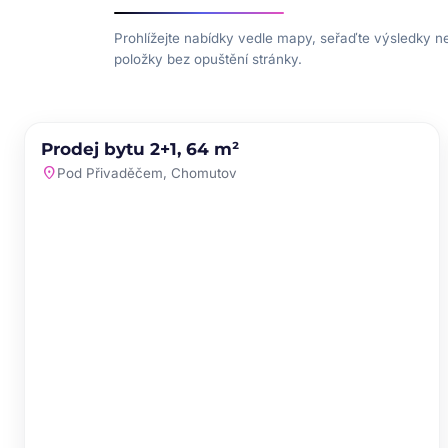
Prohlížejte nabídky vedle mapy, seřaďte výsledky n
položky bez opuštění stránky.
PRODEJ
NOVINKA
Prodej bytu 2+1, 64 m²
favorite
location_on
Pod Přivaděčem, Chomutov