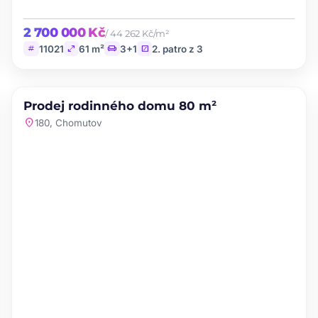
2 700 000 Kč
/ 44 262 Kč/m²
tag
open_in_full
chair
stairs
11021
61 m²
3+1
2. patro z 3
PRODEJ
NOVINKA
Prodej rodinného domu 80 m²
favorite
location_on
180, Chomutov