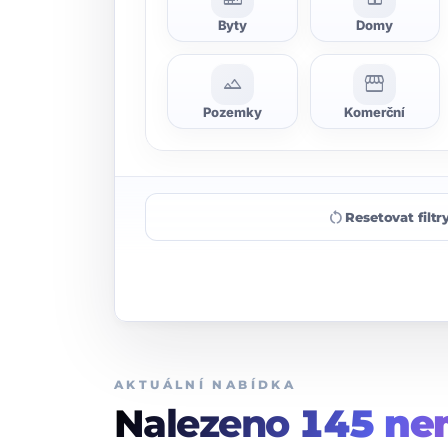
Byty
Domy
landscape
storefront
Pozemky
Komerční
restart_alt
Resetovat filtr
AKTUÁLNÍ NABÍDKA
Nalezeno
145
nem