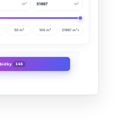
m²
m²
50 m²
100 m²
51997 m²+
abídky
145