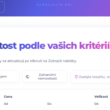
SCROLLUJTE DÁL
tost
podle vašich kritérií
y se aktualizují po kliknutí na Zobrazit nabídky.
Zahraniční
public
location_on
ájem
nemovitosti
Cena
Velikost
Od
Do
Od