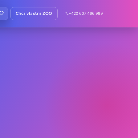
avorite
Chci vlastní ZOO
+420 607 466 999
call