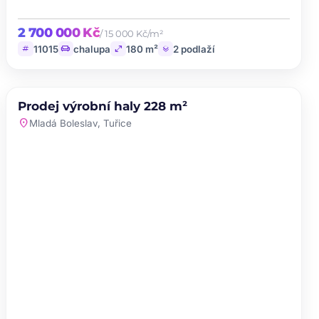
2 700 000 Kč
/ 15 000 Kč/m²
tag
chair
open_in_full
layers
11015
chalupa
180 m²
2 podlaží
PRODEJ
Prodej výrobní haly 228 m²
favorite
location_on
Mladá Boleslav, Tuřice