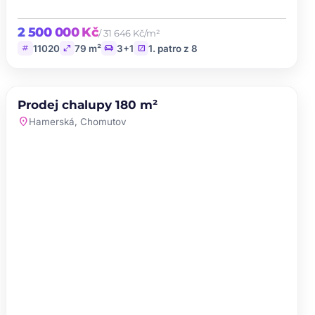
2 500 000 Kč
/ 31 646 Kč/m²
tag
open_in_full
chair
stairs
11020
79 m²
3+1
1. patro z 8
PRODEJ
NOVINKA
Prodej chalupy 180 m²
favorite
location_on
Hamerská, Chomutov