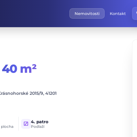
f
Nemovitosti
Kontakt
,
40 m²
Krásnohorské 2015/9, 41201
4. patro
stairs
 plocha
Podlaží