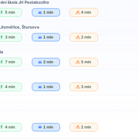
dní škola JH Pestalozziho
5 min
1 min
4 min
Litoměřice, Štursova
3 min
1 min
2 min
la
7 min
2 min
5 min
4 min
1 min
3 min
4 min
1 min
2 min