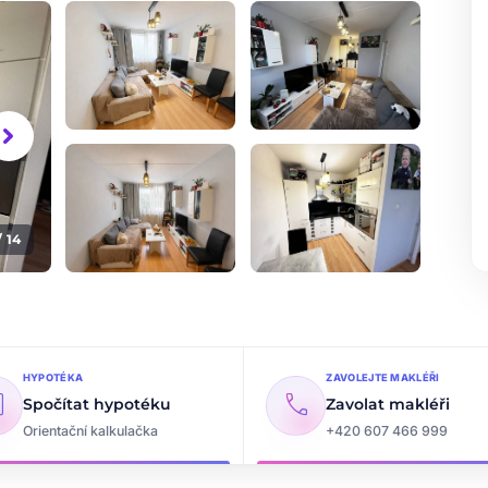
vron_right
/ 14
+9
dalších fotografií
HYPOTÉKA
ZAVOLEJTE MAKLÉŘI
ate
call
Spočítat hypotéku
Zavolat makléři
Orientační kalkulačka
+420 607 466 999