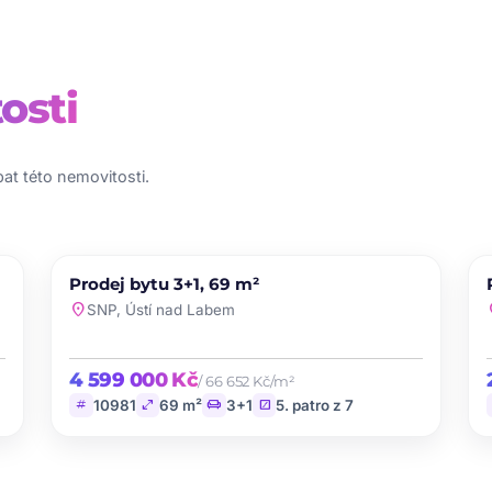
osti
at této nemovitosti.
PRODEJ
Prodej bytu 3+1, 69 m²
te
favorite
location_on
loc
SNP, Ústí nad Labem
4 599 000 Kč
/ 66 652 Kč/m²
tag
open_in_full
chair
stairs
10981
69 m²
3+1
5. patro z 7