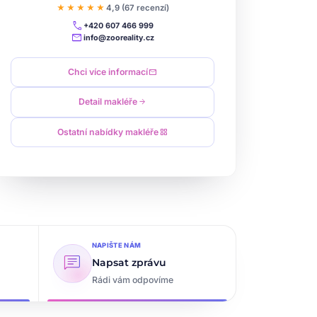
★★★★★
4,9 (67 recenzí)
call
+420 607 466 999
mail
info@zooreality.cz
Chci více informací
mail
Detail makléře
arrow_forward
Ostatní nabídky makléře
grid_view
NAPIŠTE NÁM
chat
Napsat zprávu
Rádi vám odpovíme