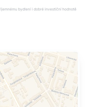
íjemnému bydlení i dobré investiční hodnotě
 obchody, sportoviště i další služby.
ejde nájemník, ale ráda Vám pomohu do bytu