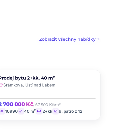
dalších fotografií
arrow_forward
Zobrazit všechny nabídky
PRODEJ
Prodej bytu 2+kk, 40 m²
favorite
ation_on
Šrámkova, Ústí nad Labem
2 700 000 Kč
/ 67 500 Kč/m²
tag
open_in_full
chair
stairs
10990
40 m²
2+kk
9. patro z 12