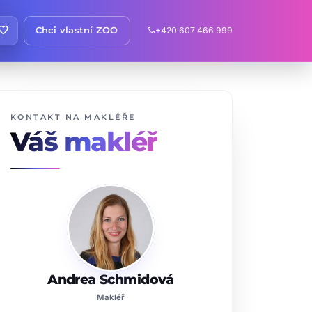
avorite
Chci vlastní ZOO
+420 607 466 999
call
KONTAKT NA MAKLÉŘE
Váš makléř
Andrea Schmidová
Makléř