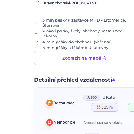
location_on
Krásnohorské 2015/9, 41201
3 min pěšky k zastávce MHD - Litoměřice,
check
Štursova
V okolí parky, školy, obchody, restaurace i
check
lékárny
check
4 min pěšky do obchodu (Večerka)
check
4 min pěšky k lékárně U Katovny
arrow_forward
Zobrazit na mapě
Detailní přehled vzdáleností
U Kata
A
100
Restaurace
315 m
Nemocnice
Nenachází se v okolí.