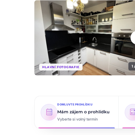
che
1 
HLAVNÍ FOTOGRAFIE
DOMLUVTE PROHLÍDKU
calendar_month
calcul
Mám zájem o prohlídku
Vyberte si volný termín