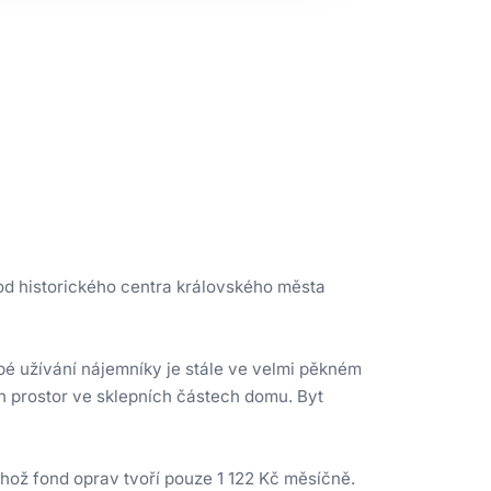
k od historického centra královského města
obé užívání nájemníky je stále ve velmi pěkném
h prostor ve sklepních částech domu. Byt
ehož fond oprav tvoří pouze 1 122 Kč měsíčně.