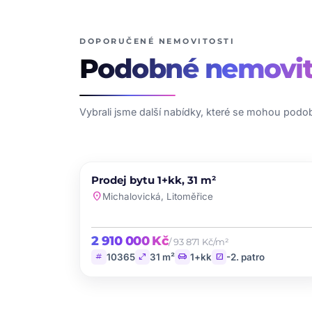
DOPORUČENÉ NEMOVITOSTI
Podobné
nemovit
Vybrali jsme další nabídky, které se mohou podob
PRODEJ
Prodej bytu 1+kk, 31 m²
favori
location_on
Michalovická, Litoměřice
2 910 000 Kč
/ 93 871 Kč/m²
tag
open_in_full
chair
stairs
10365
31 m²
1+kk
-2. patro