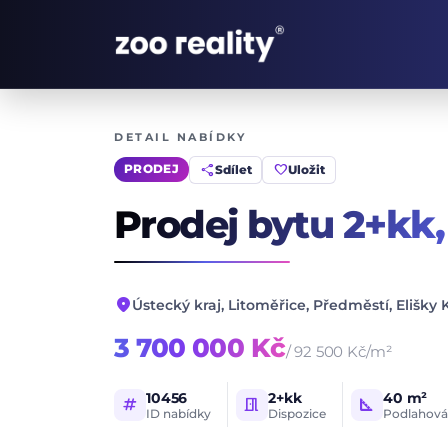
DETAIL NABÍDKY
share
favorite
Sdílet
Uložit
PRODEJ
Prodej bytu 2+kk
location_on
Ústecký kraj, Litoměřice, Předměstí, Elišky 
3 700 000 Kč
/ 92 500 Kč/m²
10456
2+kk
40 m²
tag
meeting_room
square_foot
ID nabídky
Dispozice
Podlahová