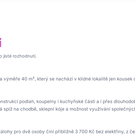
i
 jisté rozhodnutí.
 a výměře 40 m², který se nachází v klidné lokalitě jen kouse
konstrukcí podlah, koupelny i kuchyňské části a i přes dlouhod
ká spíž na chodbě, sklepní kóje a možnost využívání společnýc
álohy pro dvě osoby činí přibližně 3 700 Kč bez elektřiny, z č