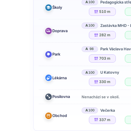
Pedagogicka stře
A
100
Školy
510 m
Zastávka MHD - 
A
100
Doprava
282 m
Park Václava Hav
A
98
Park
703 m
U Katovny
A
100
Lékárna
330 m
Posilovna
Nenachází se v okolí.
Večerka
A
100
Obchod
337 m