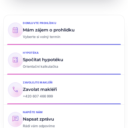
DOMLUVTE PROHLÍDKU
calendar_month
Mám zájem o prohlídku
Vyberte si volný termín
HYPOTÉKA
calculate
Spočítat hypotéku
Orientační kalkulačka
ZAVOLEJTE MAKLÉŘI
call
Zavolat makléři
+420 607 466 999
NAPIŠTE NÁM
chat
Napsat zprávu
Rádi vám odpovíme