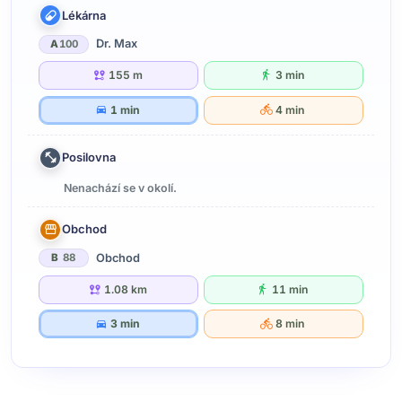
Lékárna
Dr. Max
A
100
155 m
3 min
1 min
4 min
Posilovna
Nenachází se v okolí.
Obchod
Obchod
B
88
1.08 km
11 min
3 min
8 min