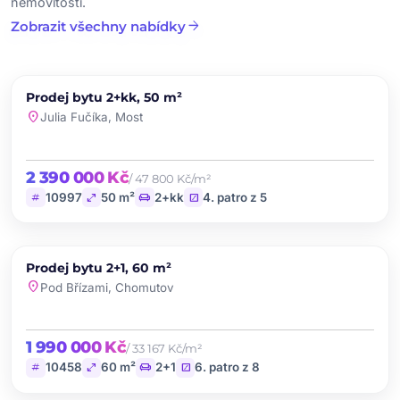
nemovitosti.
arrow_forward
Zobrazit všechny nabídky
chevron_left
chevron_right
PRODEJ
Prodej bytu 2+kk, 50 m²
favorite
location_on
Julia Fučíka, Most
2 390 000 Kč
/ 47 800 Kč/m²
tag
open_in_full
chair
stairs
10997
50 m²
2+kk
4. patro z 5
chevron_left
chevron_right
PRODEJ
Prodej bytu 2+1, 60 m²
favorite
location_on
Pod Břízami, Chomutov
1 990 000 Kč
/ 33 167 Kč/m²
tag
open_in_full
chair
stairs
10458
60 m²
2+1
6. patro z 8
chevron_left
chevron_right