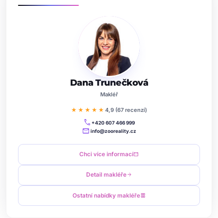
Dana Trunečková
Makléř
★★★★★
4,9 (67 recenzí)
call
+420 607 466 999
mail
info@zooreality.cz
Chci více informací
mail
Detail makléře
arrow_forward
Ostatní nabídky makléře
grid_view