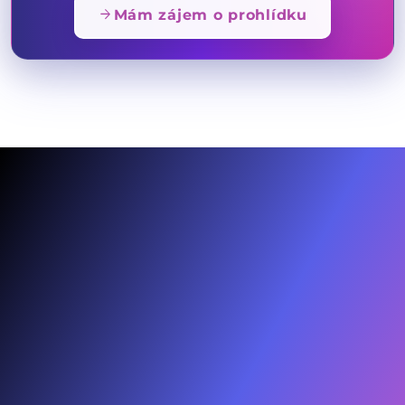
arrow_forward
Mám zájem o prohlídku
F
IG
YT
IN
Domů