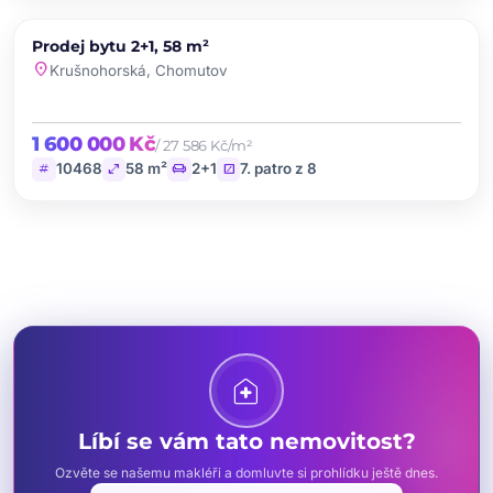
PRODEJ
Prodej bytu 2+1, 58 m²
favorite
location_on
Krušnohorská, Chomutov
1 600 000 Kč
/ 27 586 Kč/m²
tag
open_in_full
chair
stairs
10468
58 m²
2+1
7. patro z 8
home_health
Líbí se vám tato nemovitost?
Ozvěte se našemu makléři a domluvte si prohlídku ještě dnes.