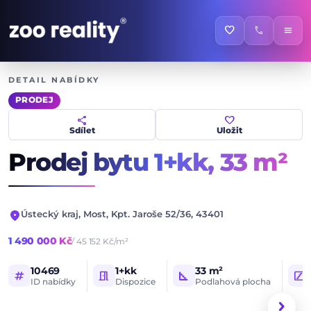
favorite
call
menu
DETAIL NABÍDKY
PRODEJ
share
favorite
Sdílet
Uložit
Prodej bytu 1+kk,
33 m²
location_on
Ústecký kraj, Most, Kpt. Jaroše 52/36, 43401
1 490 000 Kč
/ 45 152 Kč/m²
10469
1+kk
33 m²
tag
meeting_room
square_foot
stairs
ID nabídky
Dispozice
Podlahová plocha
1 / 8
HLAVNÍ FOTOGRAFIE
chevron_right