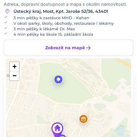
Adresa, dopravní dostupnost a mapa s okolím nemovitosti.
location_on
Ústecký kraj, Most, Kpt. Jaroše 52/36, 43401
check
3 min pěšky k zastávce MHD - Kahan
check
V okolí parky, školy, obchody, restaurace i lékárny
check
3 min pěšky k lékárně Dr. Max
check
4 min pěšky ke škole 15. základní škola
arrow_forward
Zobrazit na mapě
+
−