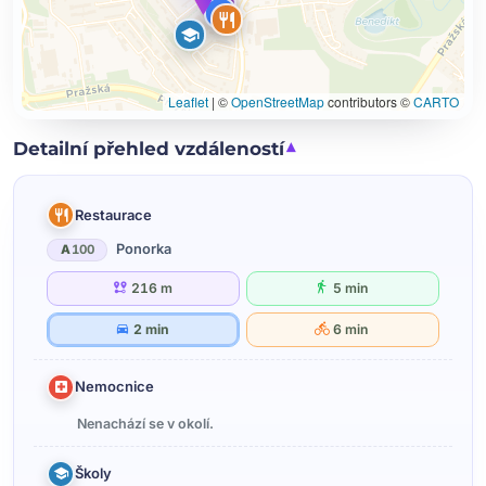
Leaflet
|
©
OpenStreetMap
contributors ©
CARTO
Detailní přehled vzdáleností
Restaurace
Ponorka
A
100
216 m
5 min
2 min
6 min
Nemocnice
Nenachází se v okolí.
Školy