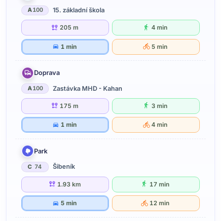
15. základní škola
A
100
205 m
4 min
1 min
5 min
Doprava
Zastávka MHD - Kahan
A
100
175 m
3 min
1 min
4 min
Park
Šibeník
C
74
1.93 km
17 min
5 min
12 min