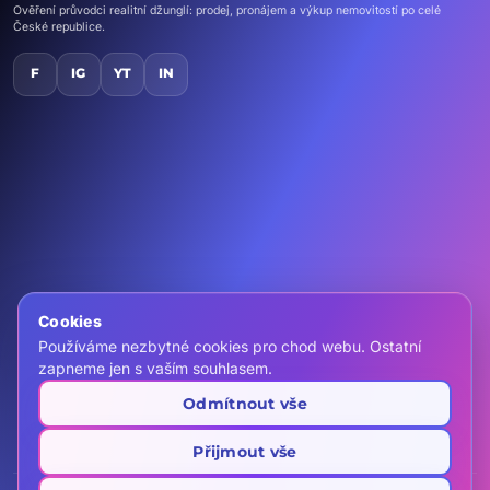
Ověření průvodci realitní džunglí: prodej, pronájem a výkup nemovitostí po celé
České republice.
F
IG
YT
IN
Domů
Nemovitosti
Kontakt
Chci vlastní ZOO
Cookies
Používáme nezbytné cookies pro chod webu. Ostatní
call
+420 607 466 999
zapneme jen s vaším souhlasem.
mail
info@zooreality.cz
Odmítnout vše
location_on
Realitní kancelář ZOO REALITY s.r.o.
Rybná 716/24, 110 00 Praha
schedule
Po–Pá 8:00–19:00
(centrála)
Přijmout vše