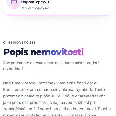
chat
Napsat zprávu
Rádi vám odpovíme
O NEMOVITOSTI
Popis
nemovitosti
Vše podstatné o nemovitosti na jednom místě pro jisté
rozhodnutí.
Nabízíme k prodeji pozemek v malebné části obce
Budiměřice, která se nachází v okrese Nymburk. Tento
pozemek o celkové ploše 10 553 m² je charakterizován
jako pole, což představuje zajímavou možnost pro
zemědělské využití nebo investici do budoucnosti. Plocha
pozemku je dostatečně rozlehlá, což nabízí široké