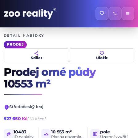
favorite
call
menu
DETAIL NABÍDKY
PRODEJ
share
favorite
Sdílet
Uložit
Prodej orné půdy
10553 m²
location_on
Středočeský kraj
527 650 Kč
/ 50 Kč/m²
10483
10 553 m²
pole
tag
landscape
map
ID nabídky
Plocha pozemku
Územní využití