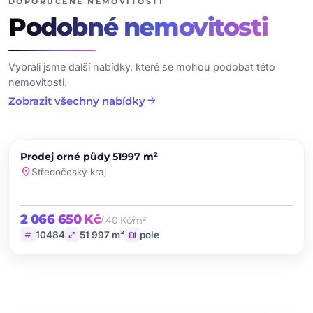
DOPORUČENÉ NEMOVITOSTI
Podobné
nemovitosti
Vybrali jsme další nabídky, které se mohou podobat této
nemovitosti.
arrow_forward
Zobrazit všechny nabídky
chevron_left
chevron_right
PRODEJ
Prodej orné půdy 51997 m²
favorite
location_on
Středočeský kraj
2 066 650 Kč
/ 40 Kč/m²
tag
open_in_full
map
10484
51 997 m²
pole