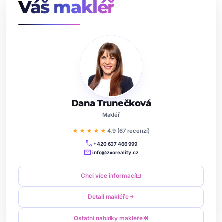
Váš makléř
Dana Trunečková
Makléř
★★★★★
4,9 (67 recenzí)
call
+420 607 466 999
mail
info@zooreality.cz
Chci více informací
mail
Detail makléře
arrow_forward
Ostatní nabídky makléře
grid_view