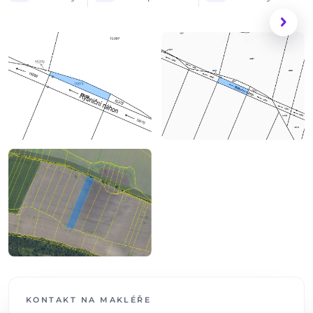
1 / 4
HLAVNÍ FOTOGRAFIE
chevron_right
KONTAKT NA MAKLÉŘE