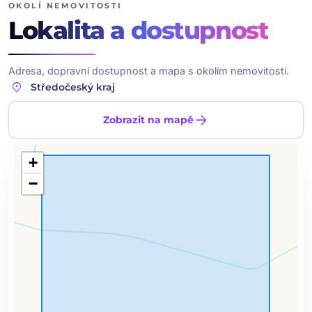
OKOLÍ NEMOVITOSTI
Lokalita
a dostupnost
Adresa, dopravní dostupnost a mapa s okolím nemovitosti.
location_on
Středočeský kraj
arrow_forward
Zobrazit na mapě
+
−