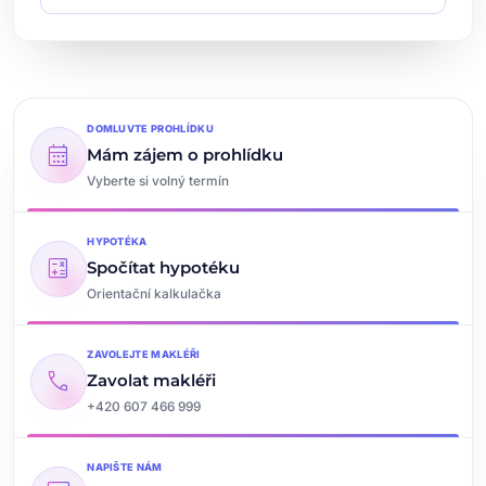
DOMLUVTE PROHLÍDKU
calendar_month
Mám zájem o prohlídku
Vyberte si volný termín
HYPOTÉKA
calculate
Spočítat hypotéku
Orientační kalkulačka
ZAVOLEJTE MAKLÉŘI
call
Zavolat makléři
+420 607 466 999
NAPIŠTE NÁM