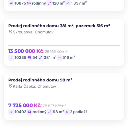
tag
chair
open_in_full
landscape
10875
rodinný
120 m²
1 337 m²
chevron_left
chevron_right
PRODEJ
Prodej rodinného domu 381 m², pozemek 516 m²
favorite
location_on
Škroupova, Chomutov
13 500 000 Kč
/ 26 163 Kč/m²
tag
chair
open_in_full
landscape
10339
54
381 m²
516 m²
chevron_left
chevron_right
PRODEJ
Prodej rodinného domu 98 m²
favorite
location_on
Karla Čapka, Chomutov
7 725 000 Kč
/ 78 827 Kč/m²
tag
chair
open_in_full
layers
10403
rodinný
98 m²
2 podlaží