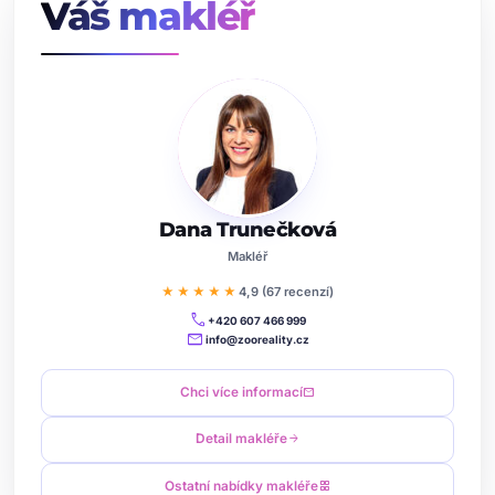
Váš makléř
Dana Trunečková
Makléř
★★★★★
4,9 (67 recenzí)
call
+420 607 466 999
mail
info@zooreality.cz
Chci více informací
mail
Detail makléře
arrow_forward
Ostatní nabídky makléře
grid_view