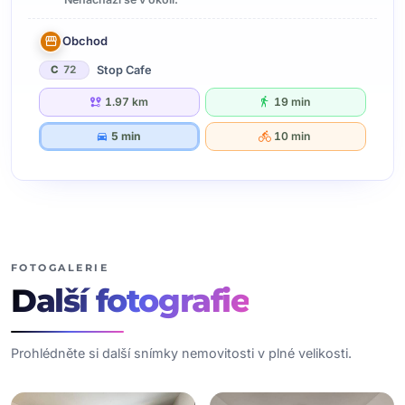
Obchod
Stop Cafe
C
72
1.97 km
19 min
5 min
10 min
FOTOGALERIE
Další
fotografie
Prohlédněte si další snímky nemovitosti v plné velikosti.