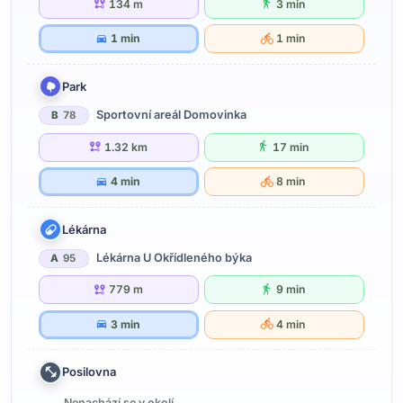
134 m
3 min
1 min
1 min
Park
Sportovní areál Domovinka
B
78
1.32 km
17 min
4 min
8 min
Lékárna
Lékárna U Okřídleného býka
A
95
779 m
9 min
3 min
4 min
Posilovna
Nenachází se v okolí.