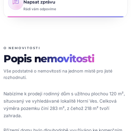
chat
Napsat zprávu
Rádi vám odpovíme
O NEMOVITOSTI
Popis
nemovitosti
Vše podstatné o nemovitosti na jednom místě pro jisté
rozhodnutí.
Nabízíme k prodeji rodinný dům s užitnou plochou 120 m²,
situovaný ve vyhledávané lokalitě Horní Ves. Celková
výměra pozemku činí 283 m², z čehož 218 m² tvoří
zahrada.
Přízemí domu bylo dlouhodobě využíváno ke komerčním