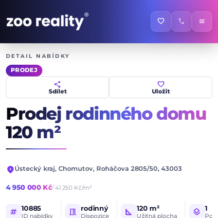
favorite
call
menu
DETAIL NABÍDKY
PRODEJ
share
favorite
Sdílet
Uložit
Prodej rodinného domu
120 m²
location_on
Ústecký kraj, Chomutov, Roháčova 2805/50, 43003
4 950 000 Kč
/ 41 250 Kč/m²
10885
rodinný
120 m²
1
tag
meeting_room
square_foot
layers
ID nabídky
Dispozice
Užitná plocha
Poče