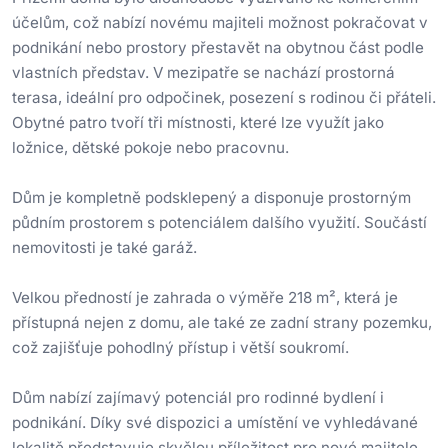
účelům, což nabízí novému majiteli možnost pokračovat v
podnikání nebo prostory přestavět na obytnou část podle
vlastních představ. V mezipatře se nachází prostorná
terasa, ideální pro odpočinek, posezení s rodinou či přáteli.
Obytné patro tvoří tři místnosti, které lze využít jako
ložnice, dětské pokoje nebo pracovnu.
Dům je kompletně podsklepený a disponuje prostorným
půdním prostorem s potenciálem dalšího využití. Součástí
nemovitosti je také garáž.
Velkou předností je zahrada o výměře 218 m², která je
přístupná nejen z domu, ale také ze zadní strany pozemku,
což zajišťuje pohodlný přístup i větší soukromí.
Dům nabízí zajímavý potenciál pro rodinné bydlení i
podnikání. Díky své dispozici a umístění ve vyhledávané
lokalitě představuje skvělou příležitost pro nové majitele.