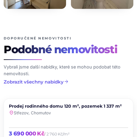
+18
dalších fotografií
DOPORUČENÉ NEMOVITOSTI
Podobné
nemovitosti
Vybrali jsme další nabídky, které se mohou podobat této
nemovitosti.
arrow_forward
Zobrazit všechny nabídky
chevron_left
chevron_right
PRODEJ
Prodej rodinného domu 120 m², pozemek 1 337 m²
favorite
location_on
Střezov, Chomutov
3 690 000 Kč
/ 2 760 Kč/m²