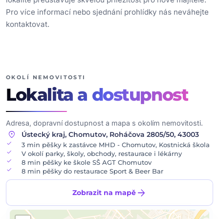
Pro více informací nebo sjednání prohlídky nás neváhejte
kontaktovat.
OKOLÍ NEMOVITOSTI
Lokalita
a dostupnost
Adresa, dopravní dostupnost a mapa s okolím nemovitosti.
location_on
Ústecký kraj, Chomutov, Roháčova 2805/50, 43003
check
3 min pěšky k zastávce MHD - Chomutov, Kostnická škola
check
V okolí parky, školy, obchody, restaurace i lékárny
check
8 min pěšky ke škole SŠ AGT Chomutov
check
8 min pěšky do restaurace Sport & Beer Bar
arrow_forward
Zobrazit na mapě