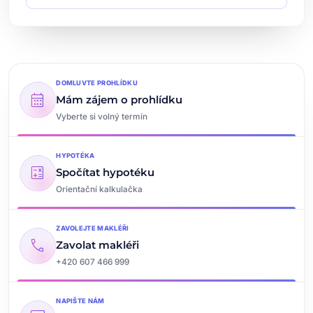
DOMLUVTE PROHLÍDKU
calendar_month
Mám zájem o prohlídku
Vyberte si volný termín
HYPOTÉKA
calculate
Spočítat hypotéku
Orientační kalkulačka
ZAVOLEJTE MAKLÉŘI
call
Zavolat makléři
+420 607 466 999
NAPIŠTE NÁM