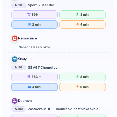
Sport & Beer Bar
A
96
896 m
8 min
2 min
4 min
Nemocnice
Nenachází se v okolí.
Školy
SŠ AGT Chomutov
A
96
583 m
8 min
4 min
5 min
Doprava
Zastávka MHD - Chomutov, Kostnická škola
A
100