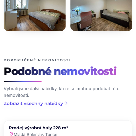
+23
dalších fotografií
DOPORUČENÉ NEMOVITOSTI
Podobné
nemovitosti
Vybrali jsme další nabídky, které se mohou podobat této
nemovitosti.
arrow_forward
Zobrazit všechny nabídky
chevron_left
chevron_right
PRODEJ
Prodej výrobní haly 228 m²
favorite
location_on
Mladá Boleslav, Tuřice