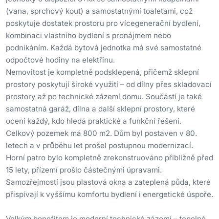
(vana, sprchový kout) a samostatnými toaletami, což
poskytuje dostatek prostoru pro vícegenerační bydlení,
kombinaci vlastního bydlení s pronájmem nebo
podnikáním. Každá bytová jednotka má své samostatné
odpočtové hodiny na elektřinu.
Nemovitost je kompletně podsklepená, přičemž sklepní
prostory poskytují široké využití – od dílny přes skladovací
prostory až po technické zázemí domu. Součástí je také
samostatná garáž, dílna a další sklepní prostory, které
ocení každý, kdo hledá praktické a funkční řešení.
Celkový pozemek má 800 m2. Dům byl postaven v 80.
letech a v průběhu let prošel postupnou modernizací.
Horní patro bylo kompletně zrekonstruováno přibližně před
15 lety, přízemí prošlo částečnými úpravami.
Samozřejmostí jsou plastová okna a zateplená půda, které
přispívají k vyššímu komfortu bydlení i energetické úspoře.
Velkým benefitem je moderní technické zázemí – tepelné