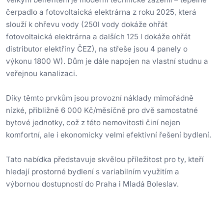
čerpadlo a fotovoltaická elektrárna z roku 2025, která
slouží k ohřevu vody (250l vody dokáže ohřát
fotovoltaická elektrárna a dalších 125 l dokáže ohřát
distributor elektřiny ČEZ), na střeše jsou 4 panely o
výkonu 1800 W). Dům je dále napojen na vlastní studnu a
veřejnou kanalizaci.
Díky těmto prvkům jsou provozní náklady mimořádně
nízké, přibližně 6 000 Kč/měsíčně pro dvě samostatné
bytové jednotky, což z této nemovitosti činí nejen
komfortní, ale i ekonomicky velmi efektivní řešení bydlení.
Tato nabídka představuje skvělou příležitost pro ty, kteří
hledají prostorné bydlení s variabilním využitím a
výbornou dostupností do Praha i Mladá Boleslav.