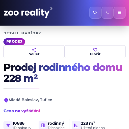
favorite
call
menu
DETAIL NABÍDKY
PRODEJ
share
favorite
Sdílet
Uložit
Prodej rodinného domu
228 m²
location_on
Mladá Boleslav, Tuřice
Cena na vyžádání
10886
rodinný
228 m²
tag
meeting_room
square_foot
ID nabídky
Dispozice
Užitná plocha