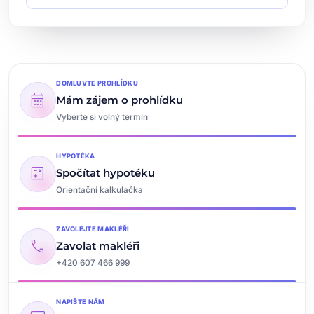
DOMLUVTE PROHLÍDKU
calendar_month
Mám zájem o prohlídku
Vyberte si volný termín
HYPOTÉKA
calculate
Spočítat hypotéku
Orientační kalkulačka
ZAVOLEJTE MAKLÉŘI
call
Zavolat makléři
+420 607 466 999
NAPIŠTE NÁM