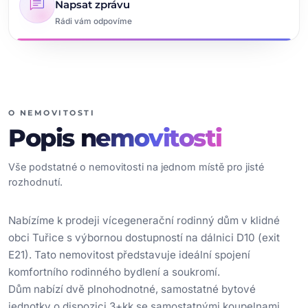
chat
Napsat zprávu
Rádi vám odpovíme
O NEMOVITOSTI
Popis
nemovitosti
Vše podstatné o nemovitosti na jednom místě pro jisté
rozhodnutí.
Nabízíme k prodeji vícegenerační rodinný dům v klidné
obci Tuřice s výbornou dostupností na dálnici D10 (exit
E21). Tato nemovitost představuje ideální spojení
komfortního rodinného bydlení a soukromí.
Dům nabízí dvě plnohodnotné, samostatné bytové
jednotky o dispozici 3+kk se samostatnými koupelnami