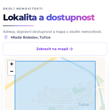
OKOLÍ NEMOVITOSTI
Lokalita
a dostupnost
Adresa, dopravní dostupnost a mapa s okolím nemovitosti.
location_on
Mladá Boleslav, Tuřice
arrow_forward
Zobrazit na mapě
+
−