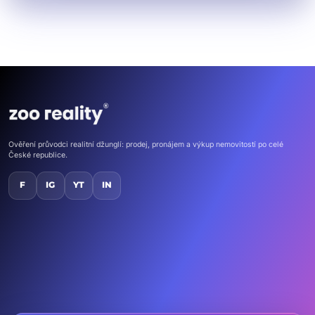
Ověření průvodci realitní džunglí: prodej, pronájem a výkup nemovitostí po celé
České republice.
F
IG
YT
IN
Domů
Nemovitosti
Kontakt
Chci vlastní ZOO