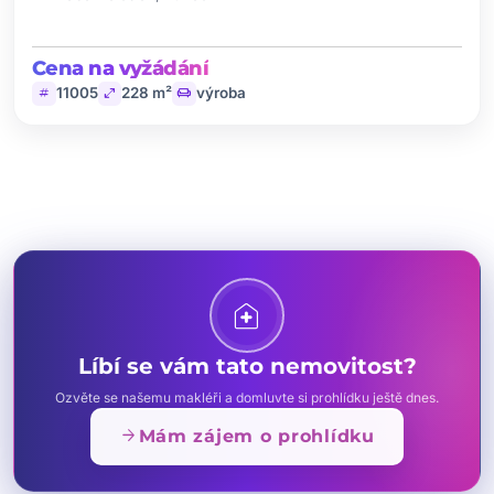
Cena na vyžádání
tag
open_in_full
chair
11005
228 m²
výroba
home_health
Líbí se vám tato nemovitost?
Ozvěte se našemu makléři a domluvte si prohlídku ještě dnes.
arrow_forward
Mám zájem o prohlídku