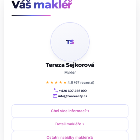
Váš makléř
TS
Tereza Sejkorová
Makléř
★★★★★
4,9 (67 recenzí)
call
+420 607 466 999
mail
info@zooreality.cz
Chci více informací
mail
Detail makléře
arrow_forward
Ostatní nabídky makléře
grid_view