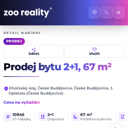
favorite
call
menu
DETAIL NABÍDKY
PRODEJ
share
favorite
Sdílet
Uložit
Prodej bytu 2+1,
67 m²
location_on
Jihočeský kraj, České Budějovice, České Budějovice, J.
Opletala (České Budějovice)
Cena na vyžádání
10945
2+1
67 m²
tag
meeting_room
square_foot
stairs
ID nabídky
Dispozice
Podlahová plocha
1 / 15
HLAVNÍ FOTOGRAFIE