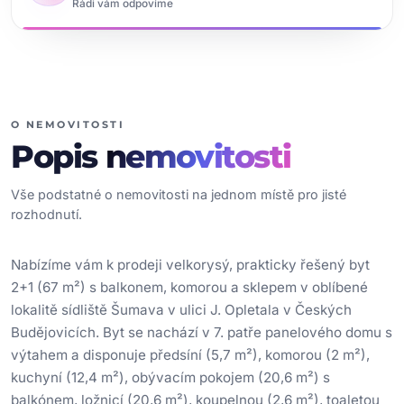
Rádi vám odpovíme
O NEMOVITOSTI
Popis
nemovitosti
Vše podstatné o nemovitosti na jednom místě pro jisté
rozhodnutí.
Nabízíme vám k prodeji velkorysý, prakticky řešený byt
2+1 (67 m²) s balkonem, komorou a sklepem v oblíbené
lokalitě sídliště Šumava v ulici J. Opletala v Českých
Budějovicích. Byt se nachází v 7. patře panelového domu s
výtahem a disponuje předsíní (5,7 m²), komorou (2 m²),
kuchyní (12,4 m²), obývacím pokojem (20,6 m²) s
balkónem, ložnicí (20,6 m²), koupelnou (2,6 m²), toaletou