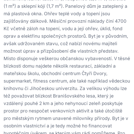
(1 m²) a sklepní kójí (1,7 m²). Panelový dům je zateplený a
má plastová okna. Ohřev teplé vody a topení jsou
zajišťovány dálkově. Měsíční provozní náklady činí 4700
Kč včetně záloh na topení, vodu a její ohřev, úklid, fond
oprav a elektřinu společných prostorů. Byt je v původním,
avšak udržovaném stavu, což nabízí novému majiteli
možnost úprav a přizpůsobení dle vlastních představ.
Místo disponuje veškerou občanskou vybaveností. V těsné
blízkosti domu najdete několik restaurací, základní a
mateřskou školu, obchodní centrum Čtyři Dvory,
supermarket, fitness centrum, ale také například vědeckou
knihovnu či Jihočeskou univerzitu. Za velikou výhodu lze
též považovat blízkost Branišovského lesa, který je
vzdálený pouhé 2 km a jeho nehynoucí zeleň poskytuje
prostor pro nespočet venkovních aktivit a také útočiště
pro městským rytmem unavené milovníky přírody. Byt je v
osobním vlastnictví a je tedy možné ho financovat
hypotéčním úvěrem, se kterým vám rádi pomůžeme. ​Pro