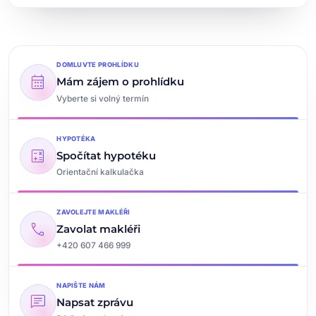
DOMLUVTE PROHLÍDKU
calendar_month
Mám zájem o prohlídku
Vyberte si volný termín
HYPOTÉKA
calculate
Spočítat hypotéku
Orientační kalkulačka
ZAVOLEJTE MAKLÉŘI
call
Zavolat makléři
+420 607 466 999
NAPIŠTE NÁM
chat
Napsat zprávu