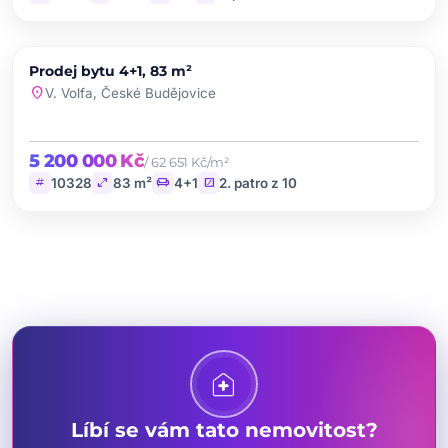
chevron_left
chevron_right
PRODEJ
Prodej bytu 4+1, 83 m²
favorite
location_on
V. Volfa, České Budějovice
5 200 000 Kč
/ 62 651 Kč/m²
tag
open_in_full
chair
stairs
10328
83 m²
4+1
2. patro z 10
home_health
Líbí se vám tato nemovitost?