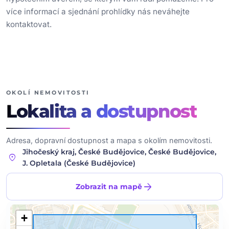
více informací a sjednání prohlídky nás neváhejte
kontaktovat.
OKOLÍ NEMOVITOSTI
Lokalita
a dostupnost
Adresa, dopravní dostupnost a mapa s okolím nemovitosti.
Jihočeský kraj, České Budějovice, České Budějovice,
location_on
J. Opletala (České Budějovice)
arrow_forward
Zobrazit na mapě
+