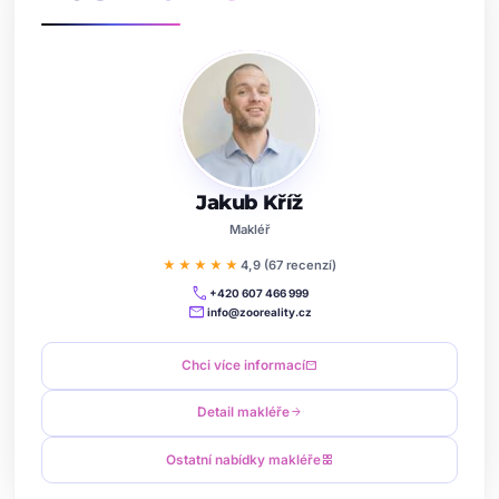
Jakub Kříž
Makléř
★★★★★
4,9 (67 recenzí)
call
+420 607 466 999
mail
info@zooreality.cz
Chci více informací
mail
Detail makléře
arrow_forward
Ostatní nabídky makléře
grid_view