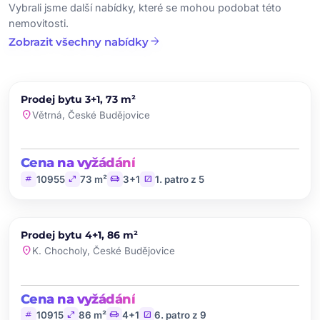
Vybrali jsme další nabídky, které se mohou podobat této
nemovitosti.
arrow_forward
Zobrazit všechny nabídky
chevron_left
chevron_right
PRODEJ
Prodej bytu 3+1, 73 m²
favorite
location_on
Větrná, České Budějovice
Cena na vyžádání
tag
open_in_full
chair
stairs
10955
73 m²
3+1
1. patro z 5
chevron_left
chevron_right
PRODEJ
Prodej bytu 4+1, 86 m²
favorite
location_on
K. Chocholy, České Budějovice
Cena na vyžádání
tag
open_in_full
chair
stairs
10915
86 m²
4+1
6. patro z 9