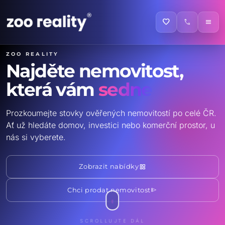
favorite
call
menu
ZOO reality
Najděte nemovitost,
která vám
sedne
Prozkoumejte stovky ověřených nemovitostí po celé ČR.
Ať už hledáte domov, investici nebo komerční prostor, u
nás si vyberete.
grid_view
Zobrazit nabídky
send
Chci prodat nemovitost
SCROLLUJTE DÁL