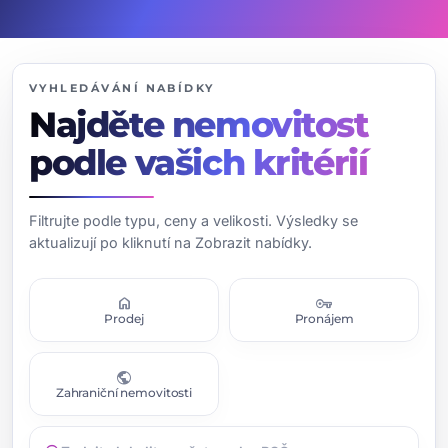
VYHLEDÁVÁNÍ NABÍDKY
Najděte nemovitost
podle vašich kritérií
Filtrujte podle typu, ceny a velikosti. Výsledky se
aktualizují po kliknutí na Zobrazit nabídky.
home
vpn_key
Prodej
Pronájem
public
Zahraniční nemovitosti