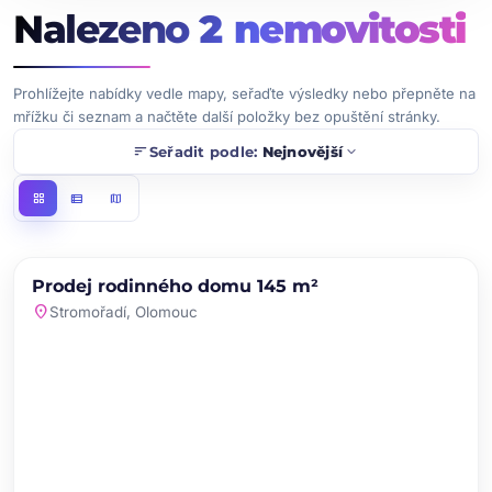
Nalezeno
2
nemovitosti
Prohlížejte nabídky vedle mapy, seřaďte výsledky nebo přepněte na
mřížku či seznam a načtěte další položky bez opuštění stránky.
sort
expand_more
Seřadit podle:
Nejnovější
grid_view
view_list
map
chevron_left
chevron_right
PRODEJ
Prodej rodinného domu 145 m²
favorite
location_on
Stromořadí, Olomouc