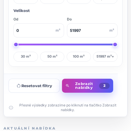
Velikost
Od
Do
m²
m²
30 m²
50 m²
100 m²
51997 m²+
Zobrazit
restart_alt
Resetovat filtry
search
2
nabídky
Přesné výsledky zobrazíme po kliknutí na tlačítko Zobrazit
info
nabídky.
AKTUÁLNÍ NABÍDKA