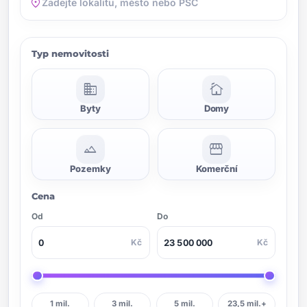
location_on
Typ nemovitosti
domain
cottage
Byty
Domy
landscape
storefront
Pozemky
Komerční
Cena
Od
Do
Kč
Kč
1 mil.
3 mil.
5 mil.
23,5 mil.+