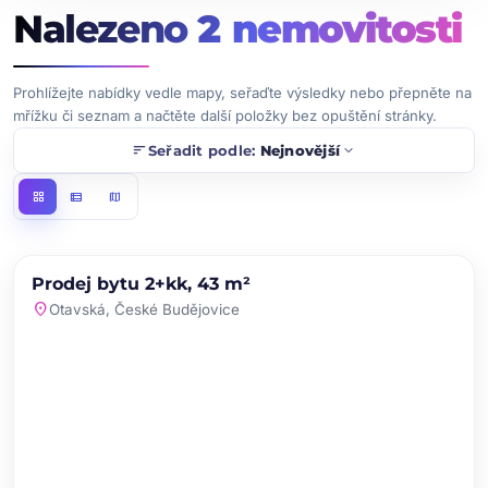
Nalezeno
2
nemovitosti
Prohlížejte nabídky vedle mapy, seřaďte výsledky nebo přepněte na
mřížku či seznam a načtěte další položky bez opuštění stránky.
sort
expand_more
Seřadit podle:
Nejnovější
grid_view
view_list
map
chevron_left
chevron_right
PRODEJ
Prodej bytu 2+kk, 43 m²
favorite
location_on
Otavská, České Budějovice