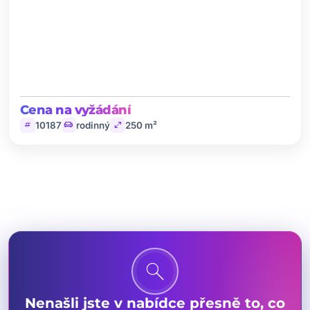
Cena na vyžádání
tag
chair
open_in_full
10187
rodinný
250 m²
search
Nenašli jste v nabídce přesně to, co