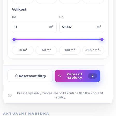
Velikost
Od
Do
m²
m²
30 m²
50 m²
100 m²
51997 m²+
Zobrazit
restart_alt
Resetovat filtry
search
2
nabídky
Přesné výsledky zobrazíme po kliknutí na tlačítko Zobrazit
info
nabídky.
AKTUÁLNÍ NABÍDKA