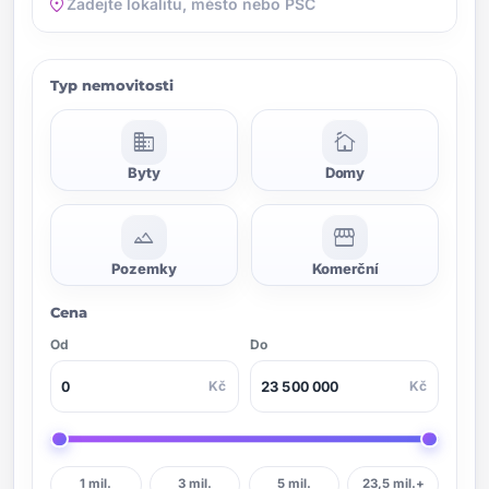
location_on
Typ nemovitosti
domain
cottage
Byty
Domy
landscape
storefront
Pozemky
Komerční
Cena
Od
Do
Kč
Kč
1 mil.
3 mil.
5 mil.
23,5 mil.+