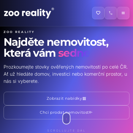
favorite
call
menu
ZOO reality
Najděte nemovitost,
která vám
sedne
Prozkoumejte stovky ověřených nemovitostí po celé ČR.
Ať už hledáte domov, investici nebo komerční prostor, u
nás si vyberete.
grid_view
Zobrazit nabídky
send
Chci prodat nemovitost
SCROLLUJTE DÁL