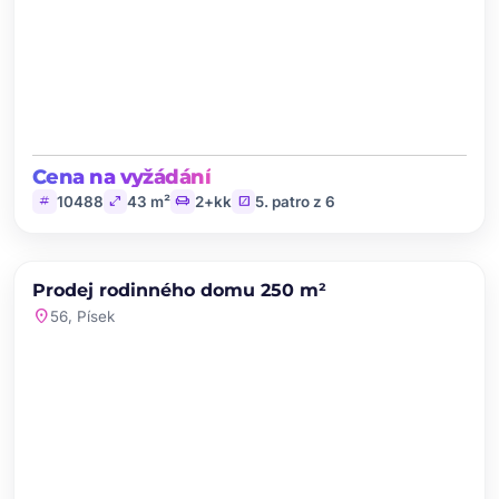
Cena na vyžádání
tag
open_in_full
chair
stairs
10488
43 m²
2+kk
5. patro z 6
chevron_left
chevron_right
PRODEJ
Prodej rodinného domu 250 m²
favorite
location_on
56, Písek