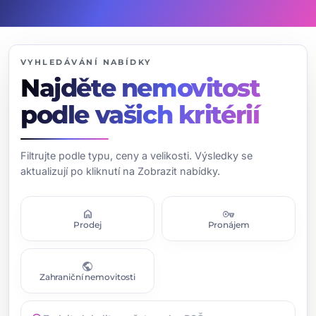
VYHLEDÁVÁNÍ NABÍDKY
Najděte nemovitost
podle vašich kritérií
Filtrujte podle typu, ceny a velikosti. Výsledky se
aktualizují po kliknutí na Zobrazit nabídky.
home
vpn_key
Prodej
Pronájem
public
Zahraniční nemovitosti