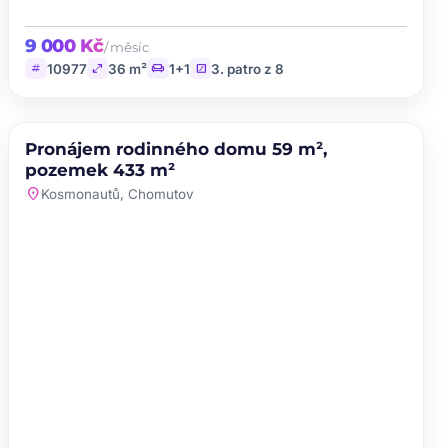
9 000 Kč
/ měsíc
tag
open_in_full
chair
stairs
10977
36 m²
1+1
3. patro z 8
PRONÁJEM
Pronájem rodinného domu 59 m²,
favorite
pozemek 433 m²
location_on
Kosmonautů, Chomutov