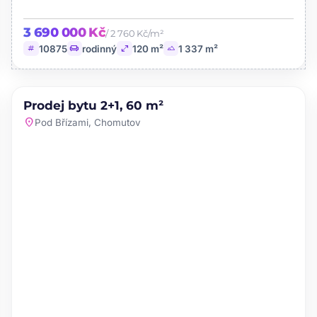
3 690 000 Kč
/ 2 760 Kč/m²
tag
chair
open_in_full
landscape
10875
rodinný
120 m²
1 337 m²
PRODEJ
Prodej bytu 2+1, 60 m²
favorite
location_on
Pod Břízami, Chomutov