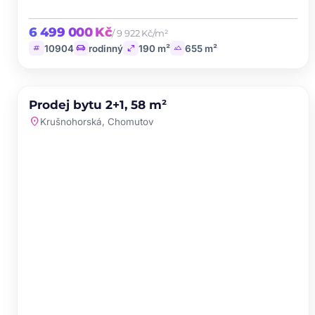
6 499 000 Kč
/ 9 922 Kč/m²
tag
chair
open_in_full
landscape
10904
rodinný
190 m²
655 m²
PRODEJ
Prodej bytu 2+1, 58 m²
favorite
location_on
Krušnohorská, Chomutov