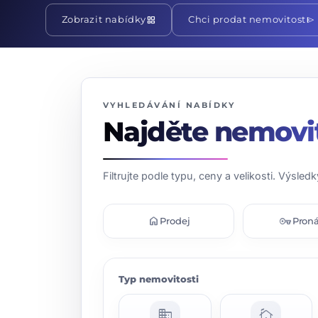
grid_view
send
Zobrazit nabídky
Chci prodat nemovitost
VYHLEDÁVÁNÍ NABÍDKY
Najděte nemovi
Filtrujte podle typu, ceny a velikosti. Výsledk
home
vpn_key
Prodej
Pron
Typ nemovitosti
domain
cottage