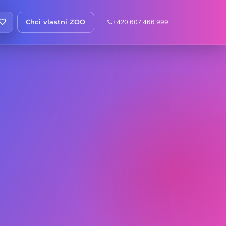
avorite
Chci vlastní ZOO
+420 607 466 999
call