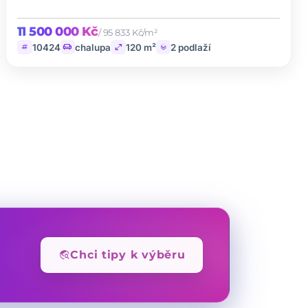
11 500 000 Kč
/ 95 833 Kč/m²
tag
chair
open_in_full
layers
10424
chalupa
120 m²
2 podlaží
travel_explore
Chci tipy k výběru