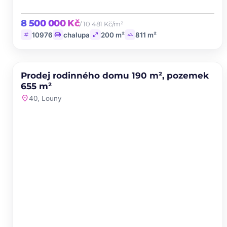
8 500 000 Kč
/ 10 481 Kč/m²
tag
chair
open_in_full
landscape
10976
chalupa
200 m²
811 m²
PRODEJ
Prodej rodinného domu 190 m², pozemek
favorite
655 m²
location_on
40, Louny