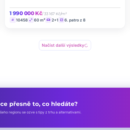
1 990 000 Kč
/ 33 167 Kč/m²
tag
open_in_full
chair
stairs
10458
60 m²
2+1
6. patro z 8
progress_activity
Načíst další výsledky
dce přesně to, co hledáte?
eho regionu se ozve s tipy z trhu a alternativami.