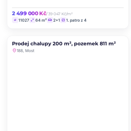
2 499 000 Kč
/ 39 047 Kč/m²
tag
open_in_full
chair
stairs
11027
64 m²
2+1
1. patro z 4
PRODEJ
Prodej chalupy 200 m², pozemek 811 m²
favorite
location_on
188, Most