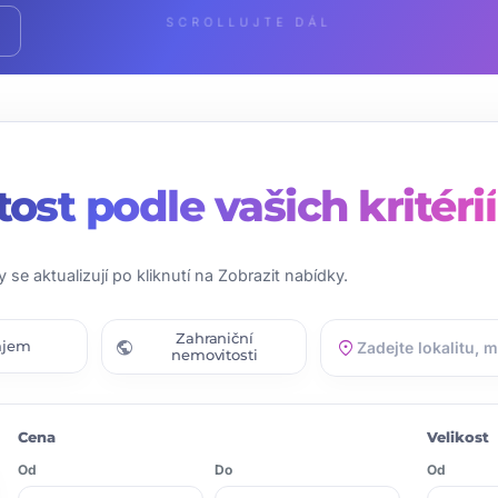
SCROLLUJTE DÁL
tost
podle vašich kritérií
y se aktualizují po kliknutí na Zobrazit nabídky.
Zahraniční
public
location_on
ájem
nemovitosti
Cena
Velikost
Od
Do
Od