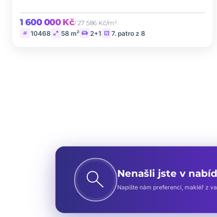
1 600 000 Kč
/ 27 586 Kč/m²
tag
open_in_full
chair
stairs
10468
58 m²
2+1
7. patro z 8
search
Nenašli jste v nabí
Napište nám preferenci, makléř z vaš