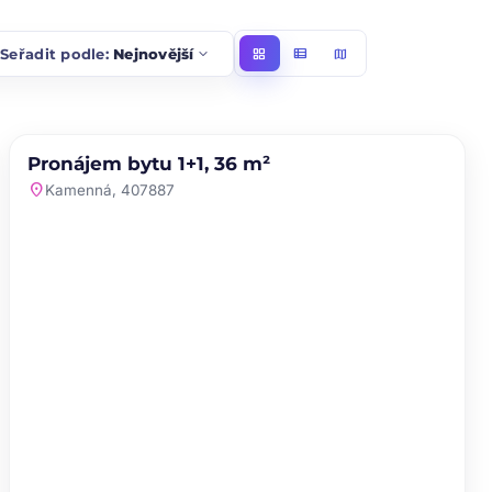
t
expand_more
Seřadit podle:
Nejnovější
grid_view
view_list
map
PRONÁJEM
Pronájem bytu 1+1, 36 m²
favorite
location_on
Kamenná, 407887