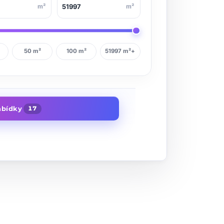
m²
m²
50 m²
100 m²
51997 m²+
abídky
17