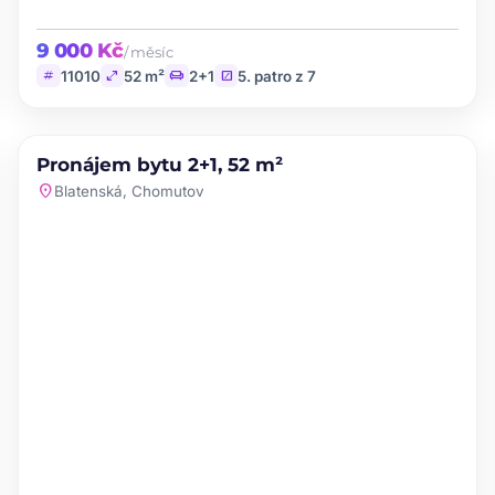
9 000 Kč
/ měsíc
tag
open_in_full
chair
stairs
11010
52 m²
2+1
5. patro z 7
PRONÁJEM
Pronájem bytu 2+1, 52 m²
favorite
location_on
Blatenská, Chomutov