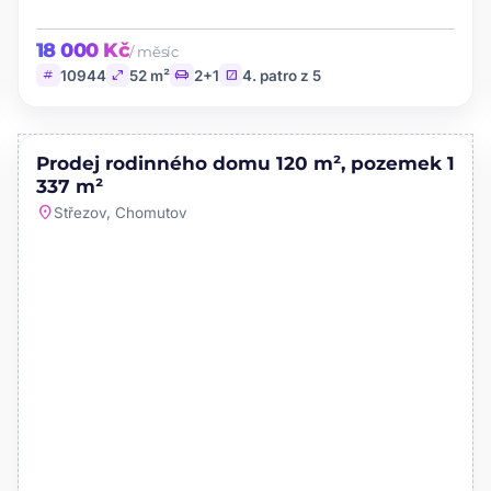
18 000 Kč
/ měsíc
tag
open_in_full
chair
stairs
10944
52 m²
2+1
4. patro z 5
PRODEJ
Prodej rodinného domu 120 m², pozemek 1
favorite
337 m²
location_on
Střezov, Chomutov