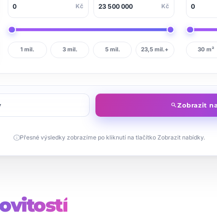
Kč
Kč
1 mil.
3 mil.
5 mil.
23,5 mil.+
30 m²
y
Zobrazit n
search
info
Přesné výsledky zobrazíme po kliknutí na tlačítko Zobrazit nabídky.
vitostí