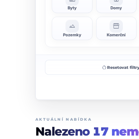
Byty
Domy
landscape
storefront
Pozemky
Komerční
restart_alt
Resetovat filtr
AKTUÁLNÍ NABÍDKA
Nalezeno
17
nemo