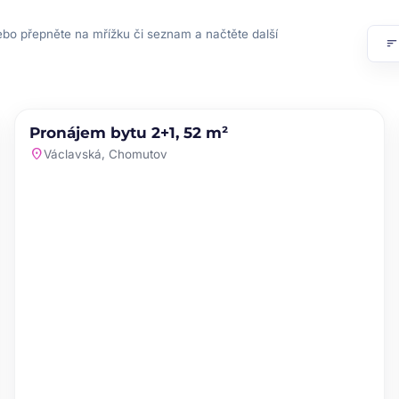
ebo přepněte na mřížku či seznam a načtěte další
sor
PRONÁJEM
NOVINKA
Pronájem bytu 2+1, 52 m²
favorite
location_on
Václavská, Chomutov