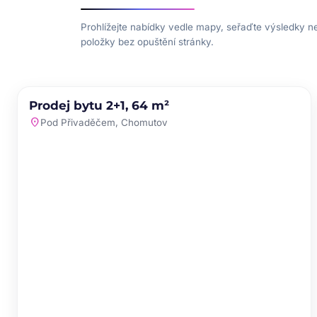
Prohlížejte nabídky vedle mapy, seřaďte výsledky n
položky bez opuštění stránky.
PRODEJ
NOVINKA
Prodej bytu 2+1, 64 m²
favorite
location_on
Pod Přivaděčem, Chomutov