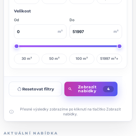
Velikost
Od
Do
m²
m²
30 m²
50 m²
100 m²
51997 m²+
Zobrazit
restart_alt
Resetovat filtry
search
4
nabídky
Přesné výsledky zobrazíme po kliknutí na tlačítko Zobrazit
info
nabídky.
AKTUÁLNÍ NABÍDKA