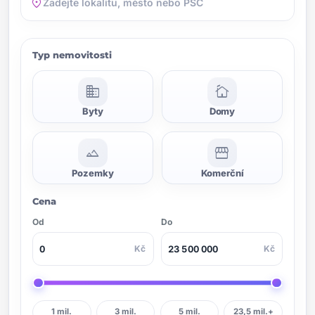
location_on
Typ nemovitosti
domain
cottage
Byty
Domy
landscape
storefront
Pozemky
Komerční
Cena
Od
Do
Kč
Kč
1 mil.
3 mil.
5 mil.
23,5 mil.+