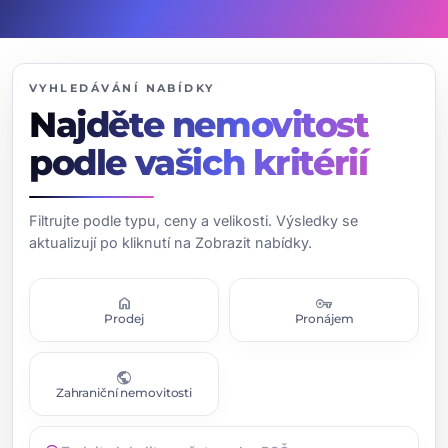
VYHLEDÁVÁNÍ NABÍDKY
Najděte nemovitost
podle vašich kritérií
Filtrujte podle typu, ceny a velikosti. Výsledky se
aktualizují po kliknutí na Zobrazit nabídky.
home
vpn_key
Prodej
Pronájem
public
Zahraniční nemovitosti