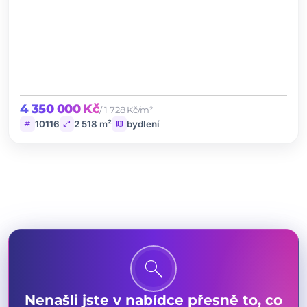
4 350 000 Kč
/ 1 728 Kč/m²
tag
open_in_full
map
10116
2 518 m²
bydlení
search
Nenašli jste v nabídce přesně to, co