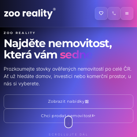
favorite
call
menu
ZOO reality
Najděte nemovitost,
která vám
sedne
Prozkoumejte stovky ověřených nemovitostí po celé ČR.
Ať už hledáte domov, investici nebo komerční prostor, u
nás si vyberete.
grid_view
Zobrazit nabídky
send
Chci prodat nemovitost
SCROLLUJTE DÁL