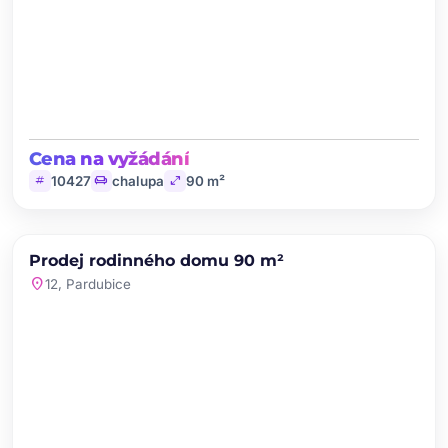
Cena na vyžádání
tag
chair
open_in_full
10427
chalupa
90 m²
chevron_left
chevron_right
PRODEJ
Prodej rodinného domu 90 m²
favorite
location_on
12, Pardubice