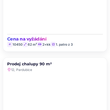
Cena na vyžádání
tag
open_in_full
chair
stairs
10450
62 m²
2+kk
1. patro z 3
chevron_left
chevron_right
PRODEJ
Prodej chalupy 90 m²
favorite
location_on
12, Pardubice