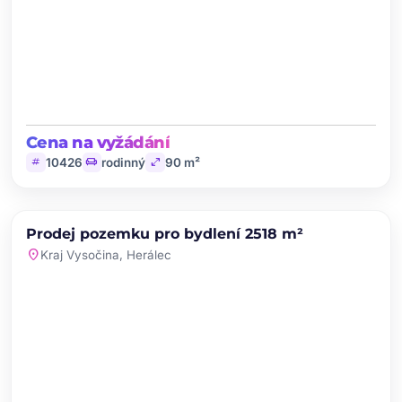
Cena na vyžádání
tag
chair
open_in_full
10426
rodinný
90 m²
chevron_left
chevron_right
PRODEJ
Prodej pozemku pro bydlení 2518 m²
favorite
location_on
Kraj Vysočina, Herálec