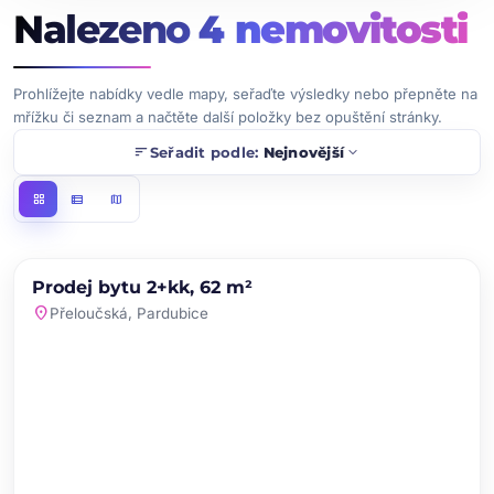
Nalezeno
4
nemovitosti
Prohlížejte nabídky vedle mapy, seřaďte výsledky nebo přepněte na
mřížku či seznam a načtěte další položky bez opuštění stránky.
sort
expand_more
Seřadit podle:
Nejnovější
grid_view
view_list
map
chevron_left
chevron_right
PRODEJ
Prodej bytu 2+kk, 62 m²
favorite
location_on
Přeloučská, Pardubice