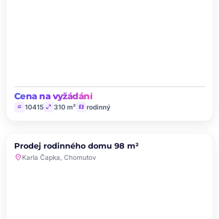
Cena na vyžádání
tag
open_in_full
map
10415
310 m²
rodinný
chevron_left
chevron_right
PRODEJ
Prodej rodinného domu 98 m²
favorite
location_on
Karla Čapka, Chomutov