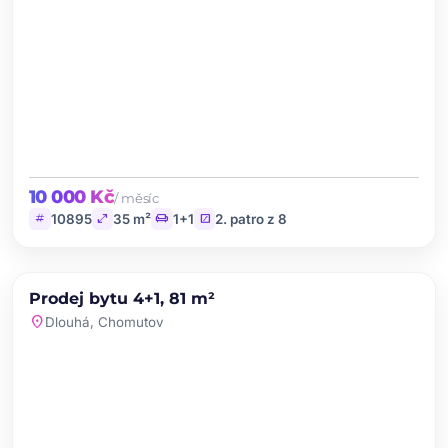
10 000 Kč
/ měsíc
tag
open_in_full
chair
stairs
10895
35 m²
1+1
2. patro z 8
chevron_left
chevron_right
PRODEJ
Prodej bytu 4+1, 81 m²
favorite
location_on
Dlouhá, Chomutov