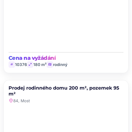
Cena na vyžádání
tag
open_in_full
map
10376
180 m²
rodinný
chevron_left
chevron_right
PRODEJ
Prodej rodinného domu 200 m², pozemek 95
favorite
m²
location_on
84, Most