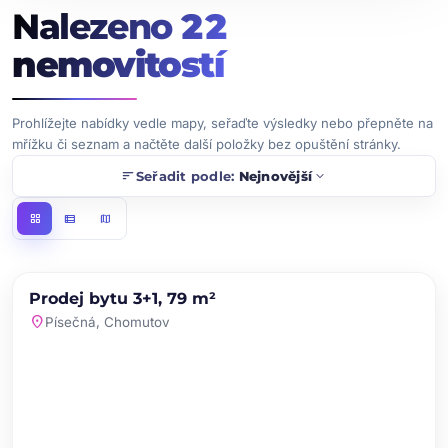
Nalezeno
22
nemovitostí
Prohlížejte nabídky vedle mapy, seřaďte výsledky nebo přepněte na
mřížku či seznam a načtěte další položky bez opuštění stránky.
sort
expand_more
Seřadit podle:
Nejnovější
grid_view
view_list
map
chevron_left
chevron_right
PRODEJ
NOVINKA
Prodej bytu 3+1, 79 m²
favorite
location_on
Písečná, Chomutov