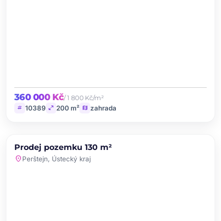
360 000 Kč
/ 1 800 Kč/m²
tag
open_in_full
map
10389
200 m²
zahrada
chevron_left
chevron_right
PRODEJ
Prodej pozemku 130 m²
favorite
location_on
Perštejn, Ústecký kraj