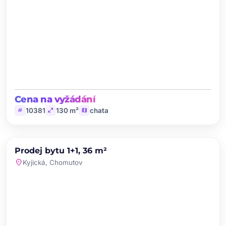
Cena na vyžádání
tag
open_in_full
map
10381
130 m²
chata
chevron_left
chevron_right
PRODEJ
Prodej bytu 1+1, 36 m²
favorite
location_on
Kyjická, Chomutov