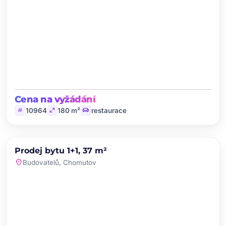
Cena na vyžádání
tag
open_in_full
chair
10964
180 m²
restaurace
chevron_left
chevron_right
PRODEJ
Prodej bytu 1+1, 37 m²
favorite
location_on
Budovatelů, Chomutov