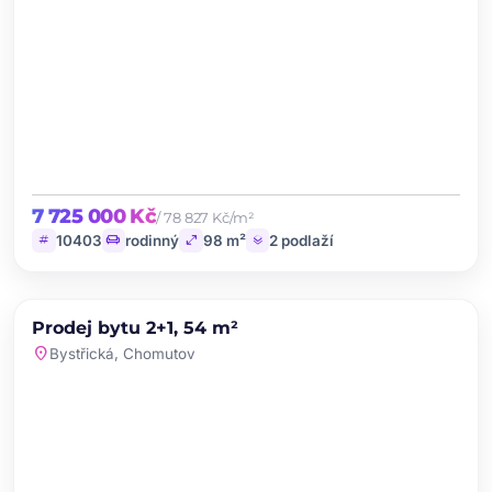
7 725 000 Kč
/ 78 827 Kč/m²
tag
chair
open_in_full
layers
10403
rodinný
98 m²
2 podlaží
chevron_left
chevron_right
PRODEJ
Prodej bytu 2+1, 54 m²
favorite
location_on
Bystřická, Chomutov