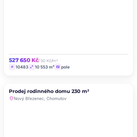
527 650 Kč
/ 50 Kč/m²
tag
open_in_full
map
10483
10 553 m²
pole
chevron_left
chevron_right
PRODEJ
Prodej rodinného domu 230 m²
favorite
location_on
Nový Březenec, Chomutov