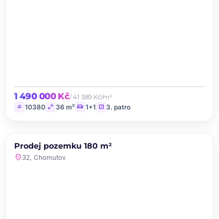
1 490 000 Kč
/ 41 389 Kč/m²
tag
open_in_full
chair
stairs
10380
36 m²
1+1
3. patro
chevron_left
chevron_right
PRODEJ
Prodej pozemku 180 m²
favorite
location_on
32, Chomutov