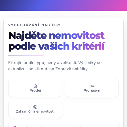
VYHLEDÁVÁNÍ NABÍDKY
Najděte nemovitost
podle vašich kritérií
Filtrujte podle typu, ceny a velikosti. Výsledky se
aktualizují po kliknutí na Zobrazit nabídky.
home
vpn_key
Prodej
Pronájem
public
Zahraniční nemovitosti