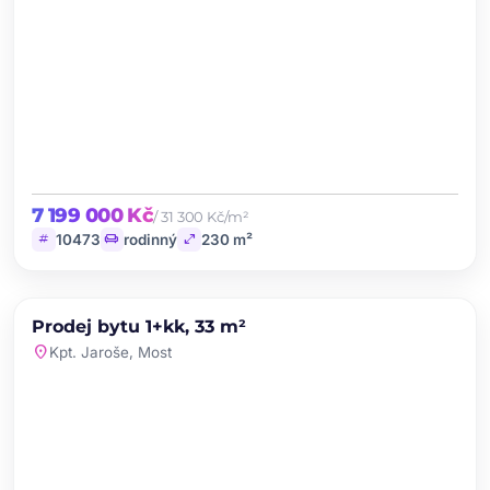
7 199 000 Kč
/ 31 300 Kč/m²
tag
chair
open_in_full
10473
rodinný
230 m²
chevron_left
chevron_right
PRODEJ
Prodej bytu 1+kk, 33 m²
favorite
location_on
Kpt. Jaroše, Most