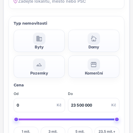
location_on
Typ nemovitosti
domain
cottage
Byty
Domy
landscape
storefront
Pozemky
Komerční
Cena
Od
Do
Kč
Kč
1 mil.
3 mil.
5 mil.
23,5 mil.+