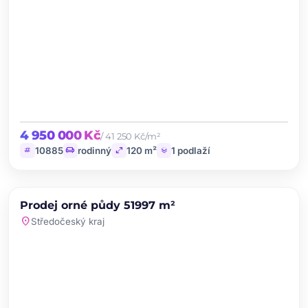
4 950 000 Kč
/ 41 250 Kč/m²
tag
chair
open_in_full
layers
10885
rodinný
120 m²
1 podlaží
chevron_left
chevron_right
PRODEJ
Prodej orné půdy 51997 m²
favorite
location_on
Středočeský kraj