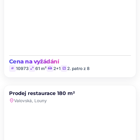
Cena na vyžádání
tag
open_in_full
chair
stairs
10973
61 m²
2+1
2. patro z 8
chevron_left
chevron_right
PRODEJ
Prodej restaurace 180 m²
favorite
location_on
Valovská, Louny