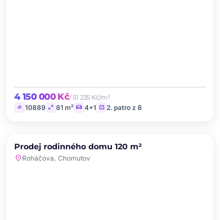
4 150 000 Kč
/ 51 235 Kč/m²
tag
open_in_full
chair
stairs
10889
81 m²
4+1
2. patro z 8
chevron_left
chevron_right
PRODEJ
Prodej rodinného domu 120 m²
favorite
location_on
Roháčova, Chomutov