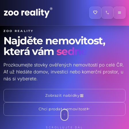
favorite
call
menu
ZOO reality
Najděte nemovitost,
která vám
sedne
Prozkoumejte stovky ověřených nemovitostí po celé ČR.
Ať už hledáte domov, investici nebo komerční prostor, u
nás si vyberete.
grid_view
Zobrazit nabídky
send
Chci prodat nemovitost
SCROLLUJTE DÁL