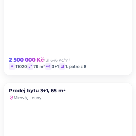
2 500 000 Kč
/ 31 646 Kč/m²
tag
open_in_full
chair
stairs
11020
79 m²
3+1
1. patro z 8
chevron_left
chevron_right
PRODEJ
Prodej bytu 3+1, 65 m²
favorite
location_on
Mírová, Louny