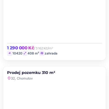
1 290 000 Kč
/ 3 162 Kč/m²
tag
open_in_full
map
10420
408 m²
zahrada
chevron_left
chevron_right
PRODEJ
Prodej pozemku 310 m²
favorite
location_on
32, Chomutov