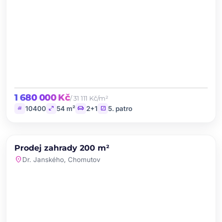
1 680 000 Kč
/ 31 111 Kč/m²
tag
open_in_full
chair
stairs
10400
54 m²
2+1
5. patro
chevron_left
chevron_right
PRODEJ
Prodej zahrady 200 m²
favorite
location_on
Dr. Janského, Chomutov