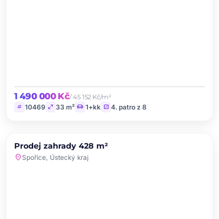
1 490 000 Kč
/ 45 152 Kč/m²
tag
open_in_full
chair
stairs
10469
33 m²
1+kk
4. patro z 8
chevron_left
chevron_right
PRODEJ
Prodej zahrady 428 m²
favorite
location_on
Spořice, Ústecký kraj