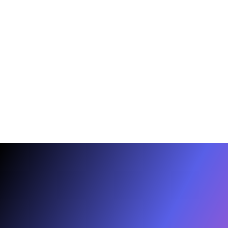
Nenašli jste v nabídce přesně to, co
hledáte?
Napište nám preferenci, makléř z vašeho regionu se ozve s tipy z
trhu a alternativami.