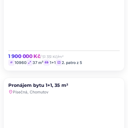
1 900 000 Kč
/ 51 351 Kč/m²
tag
open_in_full
chair
stairs
10960
37 m²
1+1
2. patro z 5
chevron_left
chevron_right
PRONÁJEM
Pronájem bytu 1+1, 35 m²
favorite
location_on
Písečná, Chomutov