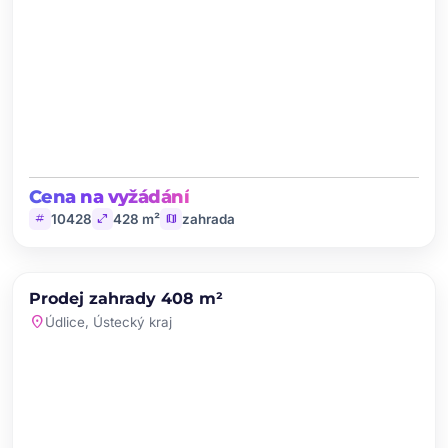
Cena na vyžádání
tag
open_in_full
map
10428
428 m²
zahrada
chevron_left
chevron_right
PRODEJ
Prodej zahrady 408 m²
favorite
location_on
Údlice, Ústecký kraj