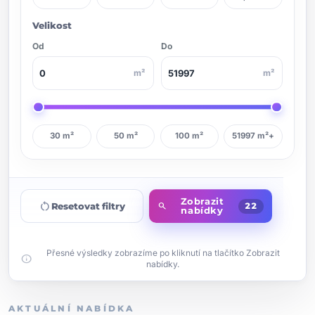
Velikost
Od
Do
m²
m²
30 m²
50 m²
100 m²
51997 m²+
Zobrazit
restart_alt
Resetovat filtry
search
22
nabídky
Přesné výsledky zobrazíme po kliknutí na tlačítko Zobrazit
info
nabídky.
AKTUÁLNÍ NABÍDKA