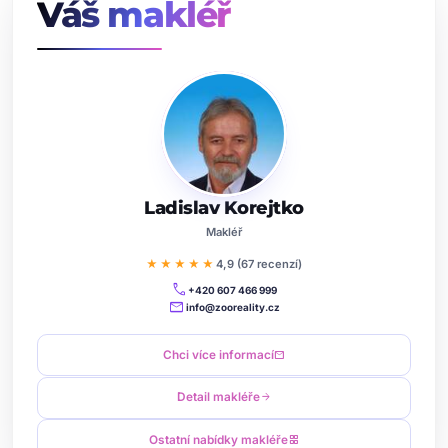
Váš makléř
Ladislav Korejtko
Makléř
★★★★★
4,9 (67 recenzí)
call
+420 607 466 999
mail
info@zooreality.cz
Chci více informací
mail
Detail makléře
arrow_forward
Ostatní nabídky makléře
grid_view