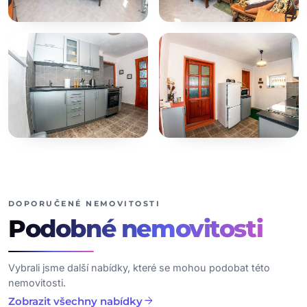
+10
dalších fotografií
DOPORUČENÉ NEMOVITOSTI
Podobné
nemovitosti
Vybrali jsme další nabídky, které se mohou podobat této
nemovitosti.
arrow_forward
Zobrazit všechny nabídky