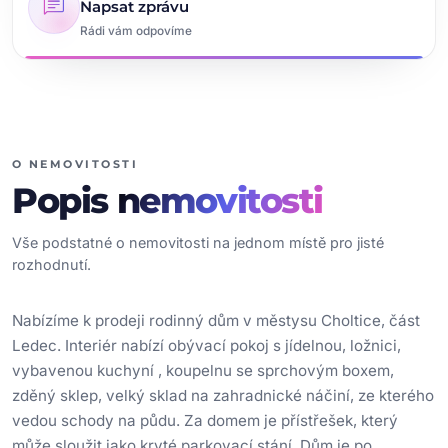
chat
Napsat zprávu
Rádi vám odpovíme
O NEMOVITOSTI
Popis
nemovitosti
Vše podstatné o nemovitosti na jednom místě pro jisté
rozhodnutí.
Nabízíme k prodeji rodinný dům v městysu Choltice, část
Ledec. Interiér nabízí obývací pokoj s jídelnou, ložnici,
vybavenou kuchyní , koupelnu se sprchovým boxem,
zděný sklep, velký sklad na zahradnické náčiní, ze kterého
vedou schody na půdu. Za domem je přístřešek, který
může sloužit jako kryté parkovací stání. Dům je po