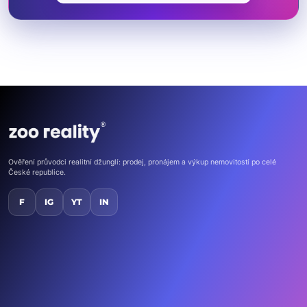
Ověření průvodci realitní džunglí: prodej, pronájem a výkup nemovitostí po celé
České republice.
F
IG
YT
IN
Domů
Nemovitosti
Kontakt