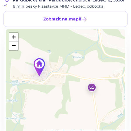
location_on
Pardubický kraj, Pardubice, Choltice, Ledec, 12, 53501
check
8 min pěšky k zastávce MHD - Ledec, odbočka
arrow_forward
Zobrazit na mapě
+
−