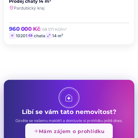
Prodej chaty 14 m²
favorite
location_on
Pardubický kraj
960 000 Kč
/ 68 571 Kč/m²
tag
chair
open_in_full
10201
chata
14 m²
home_health
Líbí se vám tato nemovitost?
Ozvěte se našemu makléři a domluvte si prohlídku ještě dnes.
arrow_forward
Mám zájem o prohlídku