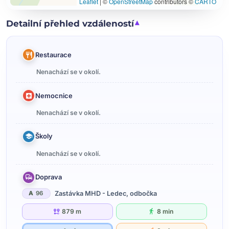
Leaflet
|
©
OpenStreetMap
contributors ©
CARTO
Detailní přehled vzdáleností
Restaurace
Nenachází se v okolí.
Nemocnice
Nenachází se v okolí.
Školy
Nenachází se v okolí.
Doprava
Zastávka MHD - Ledec, odbočka
A
96
879 m
8 min