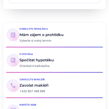
DOMLUVTE PROHLÍDKU
calendar_month
Mám zájem o prohlídku
Vyberte si volný termín
HYPOTÉKA
calculate
Spočítat hypotéku
Orientační kalkulačka
ZAVOLEJTE MAKLÉŘI
call
Zavolat makléři
+420 607 466 999
NAPIŠTE NÁM