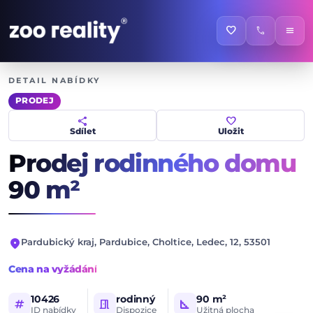
favorite
call
menu
DETAIL NABÍDKY
PRODEJ
share
favorite
Sdílet
Uložit
Prodej rodinného domu
90 m²
location_on
Pardubický kraj, Pardubice, Choltice, Ledec, 12, 53501
Cena na vyžádání
10426
rodinný
90 m²
tag
meeting_room
square_foot
ID nabídky
Dispozice
Užitná plocha