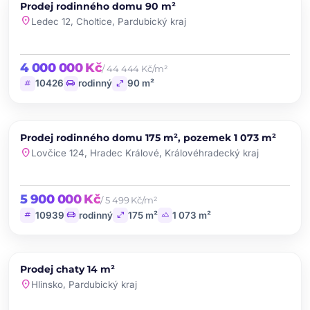
PRODEJ
Prodej rodinného domu 90 m²
favorite
location_on
Ledec 12, Choltice, Pardubický kraj
4 000 000 Kč
/ 44 444 Kč/m²
tag
chair
open_in_full
10426
rodinný
90 m²
chevron_left
chevron_right
PRODEJ
Prodej rodinného domu 175 m², pozemek 1 073 m²
favorite
location_on
Lovčice 124, Hradec Králové, Královéhradecký kraj
5 900 000 Kč
/ 5 499 Kč/m²
tag
chair
open_in_full
landscape
10939
rodinný
175 m²
1 073 m²
chevron_left
chevron_right
PRODEJ
Prodej chaty 14 m²
favorite
location_on
Hlinsko, Pardubický kraj