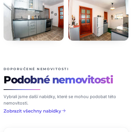
+10
dalších fotografií
DOPORUČENÉ NEMOVITOSTI
Podobné
nemovitosti
Vybrali jsme další nabídky, které se mohou podobat této
nemovitosti.
arrow_forward
Zobrazit všechny nabídky
chevron_left
chevron_right