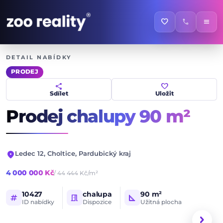
favorite
call
menu
DETAIL NABÍDKY
PRODEJ
share
favorite
Sdílet
Uložit
Prodej chalupy
90 m²
location_on
Ledec 12, Choltice, Pardubický kraj
4 000 000 Kč
/ 44 444 Kč/m²
10427
chalupa
90 m²
tag
meeting_room
square_foot
ID nabídky
Dispozice
Užitná plocha
1 / 16
HLAVNÍ FOTOGRAFIE
chevron_right