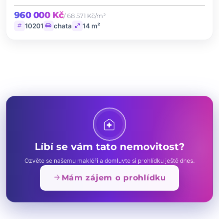
960 000 Kč
/ 68 571 Kč/m²
tag
chair
open_in_full
10201
chata
14 m²
home_health
Líbí se vám tato nemovitost?
Ozvěte se našemu makléři a domluvte si prohlídku ještě dnes.
arrow_forward
Mám zájem o prohlídku