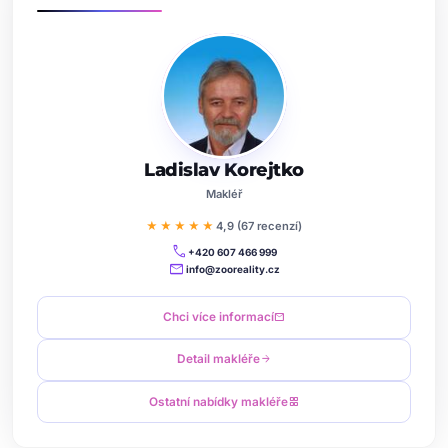
Ladislav Korejtko
Makléř
★★★★★
4,9 (67 recenzí)
call
+420 607 466 999
mail
info@zooreality.cz
Chci více informací
mail
Detail makléře
arrow_forward
Ostatní nabídky makléře
grid_view