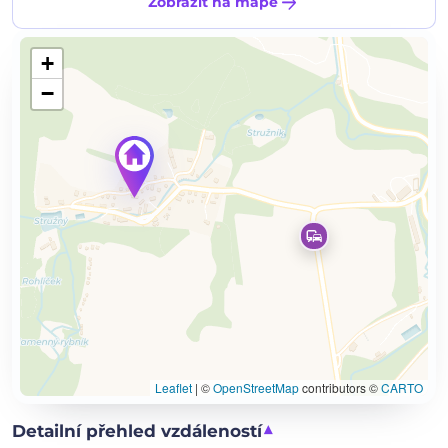
arrow_forward
Zobrazit na mapě
+
−
Leaflet
|
©
OpenStreetMap
contributors ©
CARTO
Detailní přehled vzdáleností