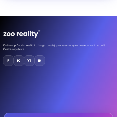
Ověření průvodci realitní džunglí: prodej, pronájem a výkup nemovitostí po celé
České republice.
F
IG
YT
IN
Domů
Nemovitosti
Kontakt
Chci vlastní ZOO