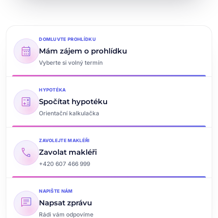
DOMLUVTE PROHLÍDKU
calendar_month
Mám zájem o prohlídku
Vyberte si volný termín
HYPOTÉKA
calculate
Spočítat hypotéku
Orientační kalkulačka
ZAVOLEJTE MAKLÉŘI
call
Zavolat makléři
+420 607 466 999
NAPIŠTE NÁM
chat
Napsat zprávu
Rádi vám odpovíme