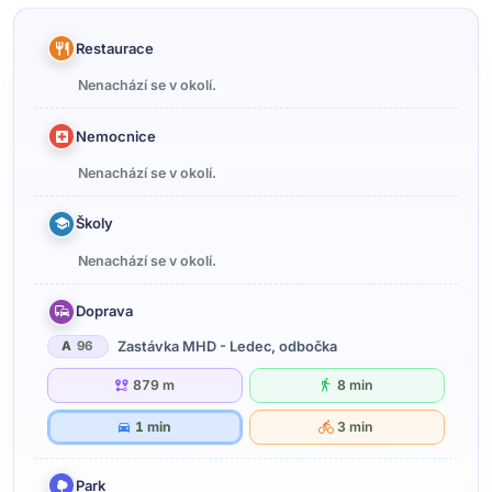
Restaurace
Nenachází se v okolí.
Nemocnice
Nenachází se v okolí.
Školy
Nenachází se v okolí.
Doprava
Zastávka MHD - Ledec, odbočka
A
96
879 m
8 min
1 min
3 min
Park