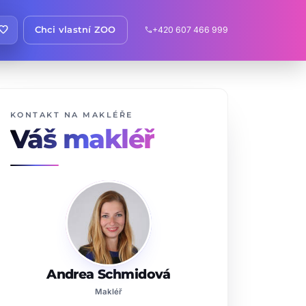
avorite
Chci vlastní ZOO
+420 607 466 999
call
KONTAKT NA MAKLÉŘE
Váš makléř
Andrea Schmidová
Makléř