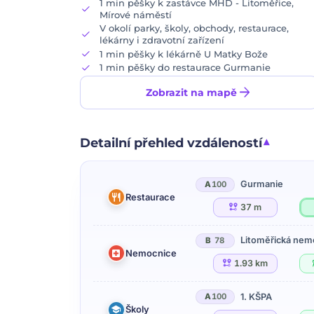
1 min pěšky k zastávce MHD - Litoměřice,
check
Mírové náměstí
V okolí parky, školy, obchody, restaurace,
check
lékárny i zdravotní zařízení
check
1 min pěšky k lékárně U Matky Bože
check
1 min pěšky do restaurace Gurmanie
arrow_forward
Zobrazit na mapě
Detailní přehled vzdáleností
Gurmanie
A
100
Restaurace
37 m
Litoměřická nem
B
78
Nemocnice
1.93 km
1. KŠPA
A
100
Školy