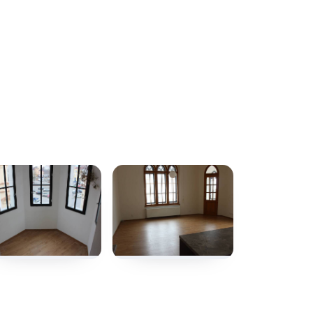
+6
dalších fotografií