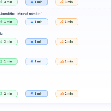
3 min
1 min
3 min
Litoměřice, Mírové náměstí
1 min
1 min
1 min
la
3 min
1 min
2 min
1 min
1 min
1 min
2 min
1 min
2 min