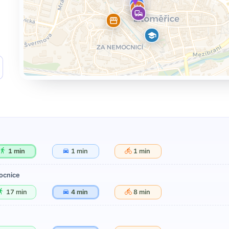
1 min
1 min
1 min
ocnice
17 min
4 min
8 min