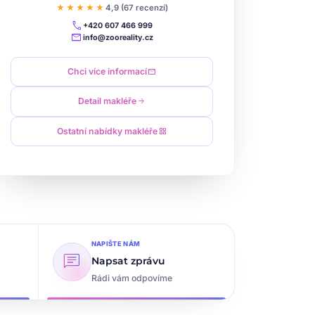
★★★★★
4,9 (67 recenzí)
call
+420 607 466 999
mail
info@zooreality.cz
Chci více informací
mail
Detail makléře
arrow_forward
Ostatní nabídky makléře
grid_view
NAPIŠTE NÁM
chat
Napsat zprávu
Rádi vám odpovíme