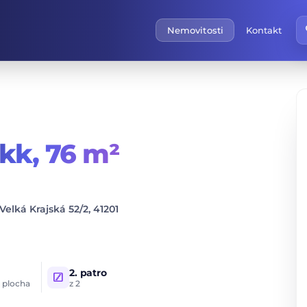
f
Nemovitosti
Kontakt
+kk,
76 m²
Velká Krajská 52/2, 41201
2. patro
stairs
 plocha
z 2