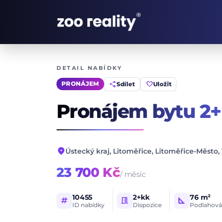
DETAIL NABÍDKY
share
favorite
Sdílet
Uložit
PRONÁJEM
Pronájem bytu 2
location_on
Ústecký kraj, Litoměřice, Litoměřice-Město, 
23 700 Kč
/ měsíc
10455
2+kk
76 m²
tag
meeting_room
square_foot
ID nabídky
Dispozice
Podlahová