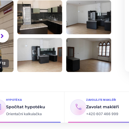
vron_right
/ 12
+7
dalších fotografií
HYPOTÉKA
ZAVOLEJTE MAKLÉŘI
ate
call
Spočítat hypotéku
Zavolat makléři
Orientační kalkulačka
+420 607 466 999