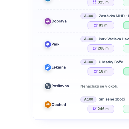
325 m
Zastávka MHD - 
A
100
Doprava
83 m
Park Václava Hav
A
100
Park
268 m
U Matky Bože
A
100
Lékárna
18 m
Posilovna
Nenachází se v okolí.
Smíšené zboží
A
100
Obchod
246 m