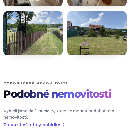
+10
dalších fotografií
DOPORUČENÉ NEMOVITOSTI
Podobné
nemovitosti
Vybrali jsme další nabídky, které se mohou podobat této
nemovitosti.
arrow_forward
Zobrazit všechny nabídky