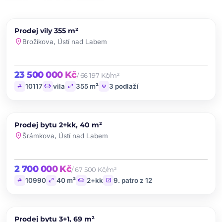
chevron_left
chevron_right
PRODEJ
Prodej vily 355 m²
favorite
location_on
Brožíkova, Ústí nad Labem
23 500 000 Kč
/ 66 197 Kč/m²
tag
chair
open_in_full
layers
10117
vila
355 m²
3 podlaží
chevron_left
chevron_right
PRODEJ
Prodej bytu 2+kk, 40 m²
favorite
location_on
Šrámkova, Ústí nad Labem
2 700 000 Kč
/ 67 500 Kč/m²
tag
open_in_full
chair
stairs
10990
40 m²
2+kk
9. patro z 12
chevron_left
chevron_right
PRODEJ
Prodej bytu 3+1, 69 m²