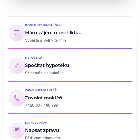
DOMLUVTE PROHLÍDKU
calendar_month
Mám zájem o prohlídku
Vyberte si volný termín
HYPOTÉKA
calculate
Spočítat hypotéku
Orientační kalkulačka
ZAVOLEJTE MAKLÉŘI
call
Zavolat makléři
+420 607 466 999
NAPIŠTE NÁM
chat
Napsat zprávu
Rádi vám odpovíme