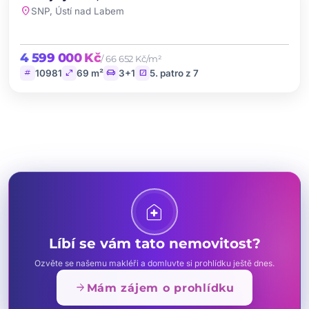
favorite
location_on
SNP, Ústí nad Labem
4 599 000 Kč
/ 66 652 Kč/m²
tag
open_in_full
chair
stairs
10981
69 m²
3+1
5. patro z 7
home_health
Líbí se vám tato nemovitost?
Ozvěte se našemu makléři a domluvte si prohlídku ještě dnes.
arrow_forward
Mám zájem o prohlídku