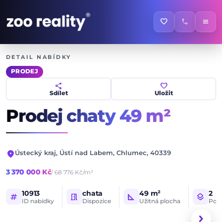
favorite
call
menu
DETAIL NABÍDKY
PRODEJ
share
favorite
Sdílet
Uložit
Prodej chaty
49 m²
location_on
Ústecký kraj, Ústí nad Labem, Chlumec, 40339
3 370 000 Kč
/ 68 776 Kč/m²
10913
chata
49 m²
2
tag
meeting_room
square_foot
layers
ID nabídky
Dispozice
Užitná plocha
Poče
1 / 16
HLAVNÍ FOTOGRAFIE
chevron_right