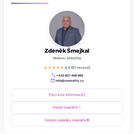
Zdeněk Šmejkal
Vedoucí pobočky
★★★★★
4,9 (67 recenzí)
call
+420 607 466 999
mail
info@zooreality.cz
Chci více informací
mail
Detail makléře
arrow_forward
Ostatní nabídky makléře
grid_view