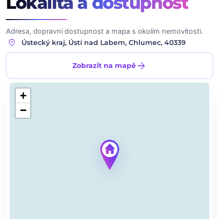
Lokalita
a dostupnost
Adresa, dopravní dostupnost a mapa s okolím nemovitosti.
location_on
Ústecký kraj, Ústí nad Labem, Chlumec, 40339
arrow_forward
Zobrazit na mapě
+
−