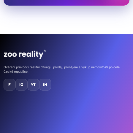
Ověření průvodci realitní džunglí: prodej, pronájem a výkup nemovitostí po celé
České republice.
F
IG
YT
IN
Domů
Nemovitosti
Kontakt