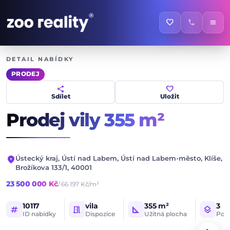
favorite
call
menu
DETAIL NABÍDKY
PRODEJ
share
favorite
Sdílet
Uložit
Prodej vily
355 m²
location_on
Ústecký kraj, Ústí nad Labem, Ústí nad Labem-město, Klíše,
Brožíkova 133/1, 40001
23 500 000 Kč
/ 66 197 Kč/m²
10117
vila
355 m²
3
tag
meeting_room
square_foot
layers
ID nabídky
Dispozice
Užitná plocha
Poče
1 / 20
HLAVNÍ FOTOGRAFIE