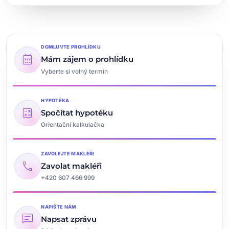
DOMLUVTE PROHLÍDKU
calendar_month
Mám zájem o prohlídku
Vyberte si volný termín
HYPOTÉKA
calculate
Spočítat hypotéku
Orientační kalkulačka
ZAVOLEJTE MAKLÉŘI
call
Zavolat makléři
+420 607 466 999
NAPIŠTE NÁM
chat
Napsat zprávu