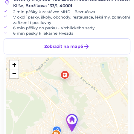
location_on
Klíše, Brožíkova 133/1, 40001
check
2 min pěšky k zastávce MHD - Bezručova
check
V okolí parky, školy, obchody, restaurace, lékárny, zdravotní
zařízení i posilovny
check
6 min pěšky do parku - Vrchlického sady
check
6 min pěšky k lékárně Hvězda
arrow_forward
Zobrazit na mapě
+
−