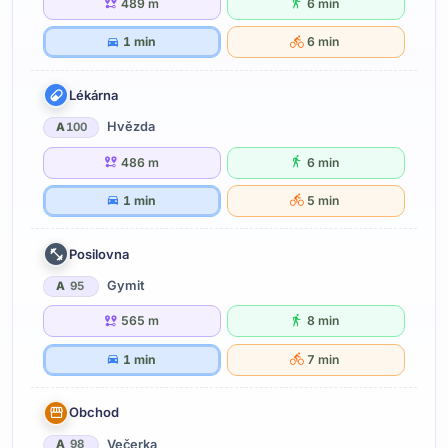
489 m
6 min
1 min
6 min
Lékárna
Hvězda
A
100
486 m
6 min
1 min
5 min
Posilovna
Gymit
A
95
565 m
8 min
1 min
7 min
Obchod
Večerka
A
98