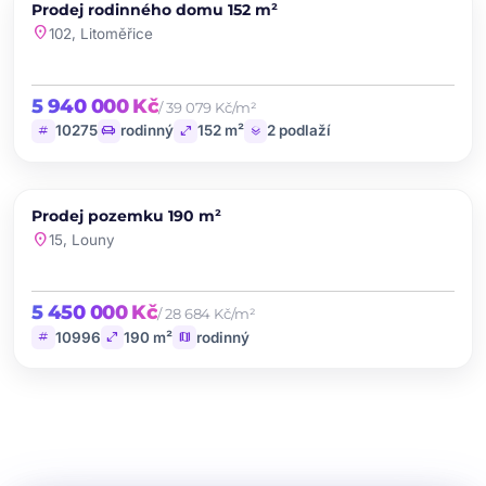
PRODEJ
Prodej rodinného domu 152 m²
favorite
location_on
102, Litoměřice
5 940 000 Kč
/ 39 079 Kč/m²
tag
chair
open_in_full
layers
10275
rodinný
152 m²
2 podlaží
chevron_left
chevron_right
PRODEJ
Prodej pozemku 190 m²
favorite
location_on
15, Louny
5 450 000 Kč
/ 28 684 Kč/m²
tag
open_in_full
map
10996
190 m²
rodinný