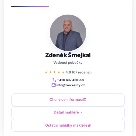
Zdeněk Šmejkal
Vedoucí pobočky
★★★★★
4,9 (67 recenzí)
call
+420 607 466 999
mail
info@zooreality.cz
Chci více informací
mail
Detail makléře
arrow_forward
Ostatní nabídky makléře
grid_view