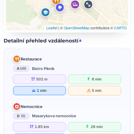
Leaflet
|
©
OpenStreetMap
contributors ©
CARTO
Detailní přehled vzdáleností
Restaurace
Bistro Piknik
A
100
502 m
6 min
1 min
5 min
Nemocnice
Masarykova nemocnice
D
55
1.85 km
26 min