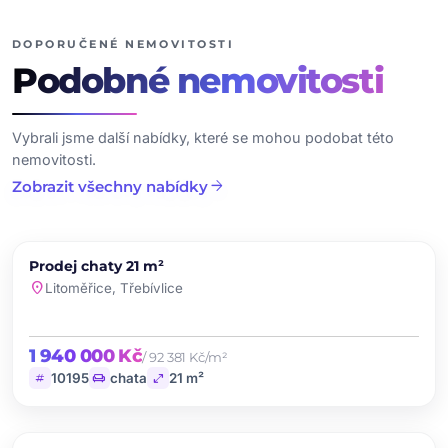
dalších fotografií
DOPORUČENÉ NEMOVITOSTI
Podobné
nemovitosti
Vybrali jsme další nabídky, které se mohou podobat této
nemovitosti.
arrow_forward
Zobrazit všechny nabídky
chevron_left
chevron_right
PRODEJ
Prodej chaty 21 m²
favorite
location_on
Litoměřice, Třebívlice
1 940 000 Kč
/ 92 381 Kč/m²
tag
chair
open_in_full
10195
chata
21 m²
chevron_left
chevron_right