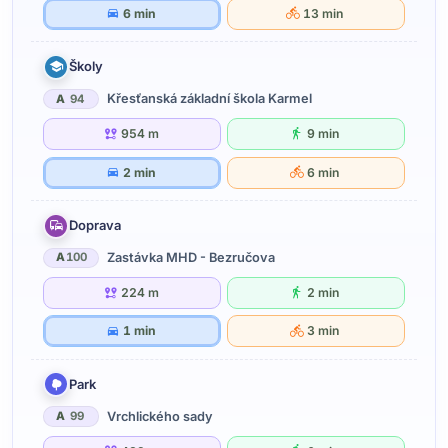
6 min
13 min
Školy
Křesťanská základní škola Karmel
A
94
954 m
9 min
2 min
6 min
Doprava
Zastávka MHD - Bezručova
A
100
224 m
2 min
1 min
3 min
Park
Vrchlického sady
A
99