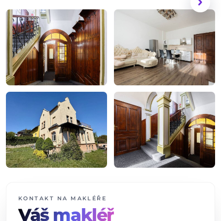
chevron_right
+15
dalších fotografií
KONTAKT NA MAKLÉŘE
Váš makléř