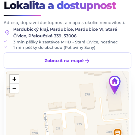
Lokalita
a dostupnost
Adresa, dopravní dostupnost a mapa s okolím nemovitosti.
Pardubický kraj, Pardubice, Pardubice VI, Staré
location_on
Čívice, Přeloučská 339, 53006
check
3 min pěšky k zastávce MHD - Staré Čívice, hostinec
check
1 min pěšky do obchodu (Potraviny Sony)
arrow_forward
Zobrazit na mapě
+
−