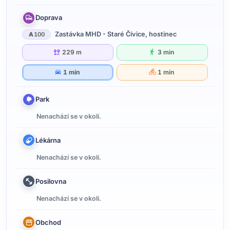
Doprava
Zastávka MHD - Staré Čívice, hostinec
A
100
229 m
3 min
1 min
1 min
Park
Nenachází se v okolí.
Lékárna
Nenachází se v okolí.
Posilovna
Nenachází se v okolí.
Obchod