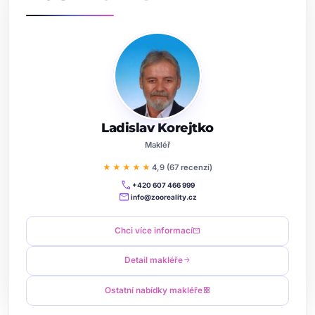
Ladislav Korejtko
Makléř
★★★★★
4,9 (67 recenzí)
call
+420 607 466 999
mail
info@zooreality.cz
Chci více informací
mail
Detail makléře
arrow_forward
Ostatní nabídky makléře
grid_view