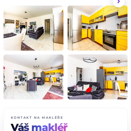
chevron_right
+13
dalších fotografií
KONTAKT NA MAKLÉŘE
Váš makléř