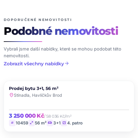
dalších fotografií
DOPORUČENÉ NEMOVITOSTI
Podobné
nemovitosti
Vybrali jsme další nabídky, které se mohou podobat této
nemovitosti.
arrow_forward
Zobrazit všechny nabídky
chevron_left
chevron_right
PRODEJ
Prodej bytu 3+1, 56 m²
favorite
location_on
Stínadla, Havlíčkův Brod
3 250 000 Kč
/ 58 036 Kč/m²
tag
open_in_full
chair
stairs
10459
56 m²
3+1
4. patro
chevron_left
chevron_right