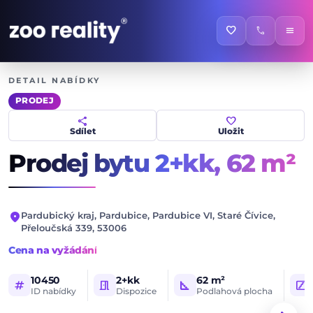
favorite
call
menu
DETAIL NABÍDKY
PRODEJ
share
favorite
Sdílet
Uložit
Prodej bytu 2+kk,
62 m²
location_on
Pardubický kraj, Pardubice, Pardubice VI, Staré Čívice,
Přeloučská 339, 53006
Cena na vyžádání
10450
2+kk
62 m²
tag
meeting_room
square_foot
stairs
ID nabídky
Dispozice
Podlahová plocha
1 / 18
HLAVNÍ FOTOGRAFIE