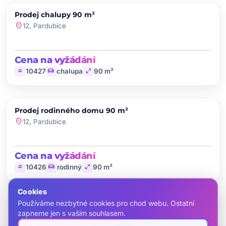
PRODEJ
Prodej chalupy 90 m²
favorite
location_on
12, Pardubice
Cena na vyžádání
tag
chair
open_in_full
10427
chalupa
90 m²
chevron_left
chevron_right
PRODEJ
Prodej rodinného domu 90 m²
favorite
location_on
12, Pardubice
Cena na vyžádání
tag
chair
open_in_full
10426
rodinný
90 m²
Cookies
Používáme nezbytné cookies pro chod webu. Ostatní
zapneme jen s vaším souhlasem.