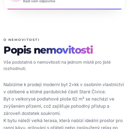
Rádi vám odpovíme
O NEMOVITOSTI
Popis
nemovitosti
Vše podstatné o nemovitosti na jednom místě pro jisté
rozhodnutí.
Nabízíme k prodeji moderní byt 2+kk v osobním vlastnictví
v oblíbené a klidné pardubické části Staré Čívice.
Byt o velkorysé podlahové ploše 62 m² se nachází ve
zvýšeném přízemí, což zajišťuje pohodlný přístup a
zároveň dostatek soukromí.
K bytu náleží velká terasa, která nabízí ideální prostor pro
ranní kávu, grilování s přáteli nebo zasloužený relax po