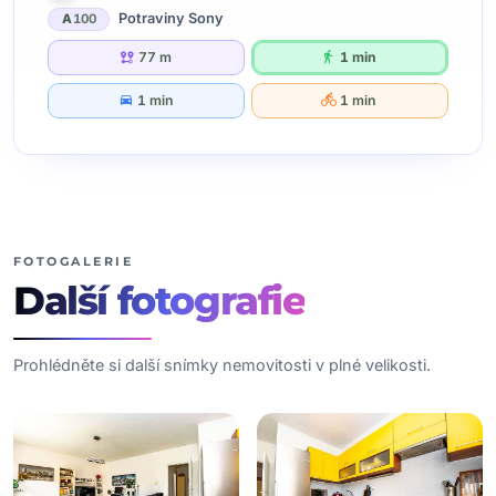
Potraviny Sony
A
100
77 m
1 min
1 min
1 min
FOTOGALERIE
Další
fotografie
Prohlédněte si další snímky nemovitosti v plné velikosti.