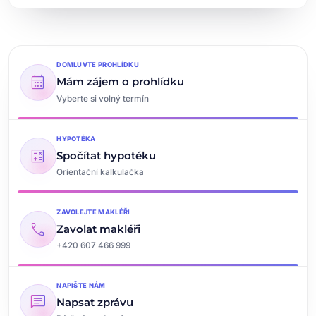
DOMLUVTE PROHLÍDKU
calendar_month
Mám zájem o prohlídku
Vyberte si volný termín
HYPOTÉKA
calculate
Spočítat hypotéku
Orientační kalkulačka
ZAVOLEJTE MAKLÉŘI
call
Zavolat makléři
+420 607 466 999
NAPIŠTE NÁM
chat
Napsat zprávu